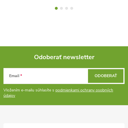
Odoberať newsletter
Z
Email
ODOBERAŤ
á
Vložením e-mailu súhlasíte s
podmienkami ochrany osobných
p
údajov
ä
t