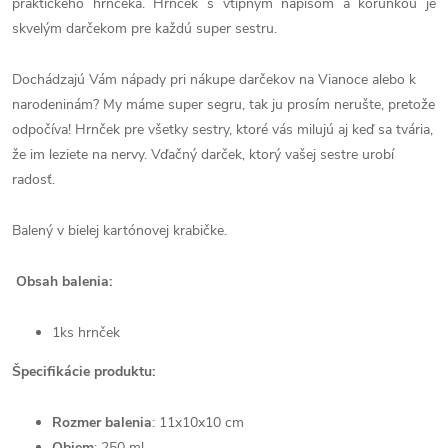
praktického hrnčeka. Hrnček s vtipným nápisom a korunkou je
skvelým darčekom pre každú super sestru.
Dochádzajú Vám nápady pri nákupe darčekov na Vianoce alebo k
narodeninám? My máme super segru, tak ju prosím nerušte, pretože
odpočíva! Hrnček pre všetky sestry, ktoré vás milujú aj keď sa tvária,
že im leziete na nervy. Vďačný darček, ktorý vašej sestre urobí
radosť.
Balený v bielej kartónovej krabičke.
Obsah balenia:
1ks hrnček
Špecifikácie produktu:
Rozmer balenia
:
11x10x10 cm
Objem
: 250 ml