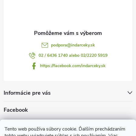
i
e
podpora
@
indarceky.sk
02 / 6436 1740 alebo 02/2220 5919
https://facebook.com/indarceky.sk
Informácie pre vás
Facebook
Prijímame online platby
Tento web používa súbory cookie. Ďalším prechádzaním
tohto webu vyjadrujete súhlas s ich používaním. Viac