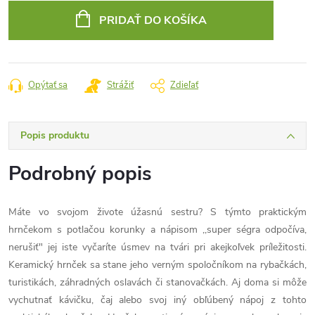
cena:
PRIDAŤ DO KOŠÍKA
Opýtať sa
Strážiť
Zdieľať
Popis produktu
Podrobný popis
Máte vo svojom živote úžasnú sestru? S týmto praktickým
hrnčekom s potlačou korunky a nápisom ,,super ségra odpočíva,
nerušiť" jej iste vyčaríte úsmev na tvári pri akejkoľvek príležitosti.
Keramický hrnček sa stane jeho verným spoločníkom na rybačkách,
turistikách, záhradných oslavách či stanovačkách. Aj doma si môže
vychutnať kávičku, čaj alebo svoj iný obľúbený nápoj z tohto