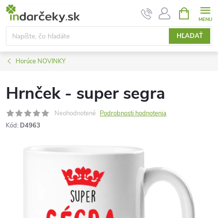
Prejsť
NÁKUPN
KOŠÍK
na
obsah
HĽADAŤ
Horúce NOVINKY
Hrnček - super segra
Neohodnotené
Podrobnosti hodnotenia
Kód:
D4963