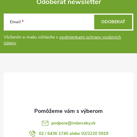
Odoberať newsletter
Z
Email
ODOBERAŤ
á
Vložením e-mailu súhlasíte s
podmienkami ochrany osobných
p
údajov
ä
t
i
e
podpora
@
indarceky.sk
02 / 6436 1740 alebo 02/2220 5919