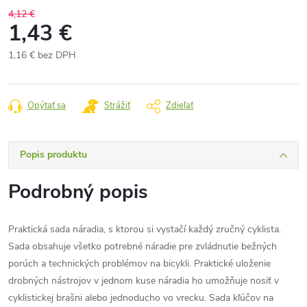
4,12 €
1,43 €
1,16 € bez DPH
Jednotková
cena:
Opýtať sa
Strážiť
Zdieľať
Popis produktu
Podrobný popis
Praktická sada náradia, s ktorou si vystačí každý zručný cyklista.
Sada obsahuje všetko potrebné náradie pre zvládnutie bežných
porúch a technických problémov na bicykli. Praktické uloženie
drobných nástrojov v jednom kuse náradia ho umožňuje nosiť v
cyklistickej brašni alebo jednoducho vo vrecku. Sada kľúčov na