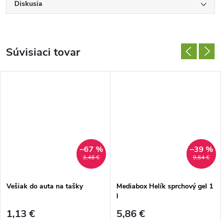
Diskusia
Súvisiaci tovar
–67 %
–39 %
3,48 €
9,64 €
Vešiak do auta na tašky
Mediabox Helík sprchový gel 1
l
1,13 €
5,86 €