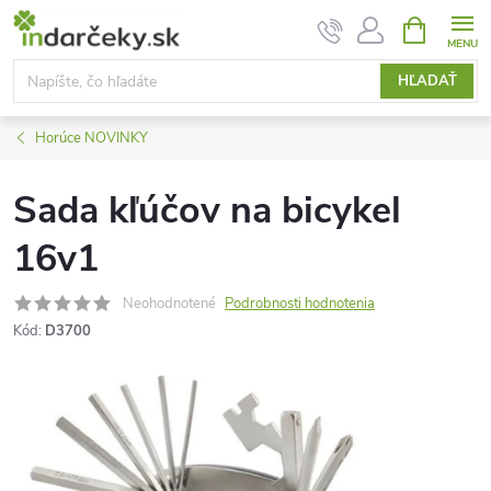
Prejsť
NÁKUPN
KOŠÍK
na
obsah
HĽADAŤ
Horúce NOVINKY
Sada kľúčov na bicykel
16v1
Neohodnotené
Podrobnosti hodnotenia
Kód:
D3700