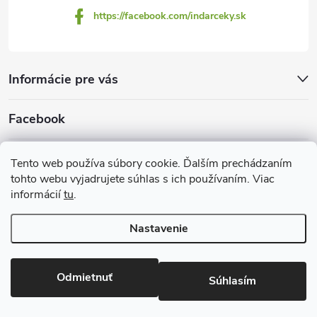
https://facebook.com/indarceky.sk
Informácie pre vás
Facebook
Prijímame online platby
Tento web používa súbory cookie. Ďalším prechádzaním
tohto webu vyjadrujete súhlas s ich používaním. Viac
informácií
tu
.
Nastavenie
Copyright 2026
Indarčeky.sk
. Všetky práva vyhradené.
Upraviť
nastavenie cookies
Odmietnuť
Súhlasím
Vytvoril Shoptet