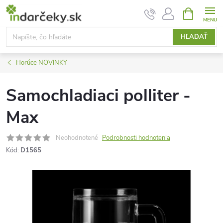
Prejsť
NÁKUPN
KOŠÍK
na
obsah
HĽADAŤ
Horúce NOVINKY
Samochladiaci polliter -
Max
Neohodnotené
Podrobnosti hodnotenia
Kód:
D1565