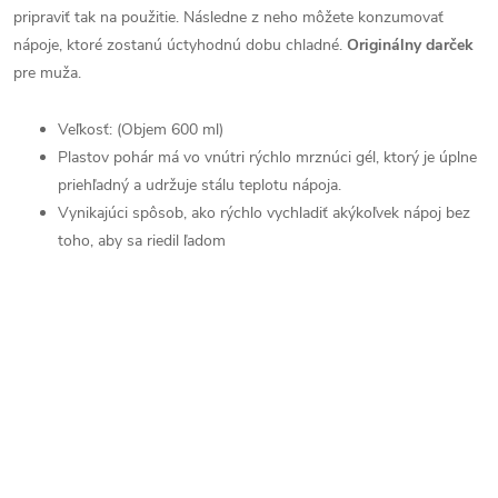
pripraviť tak na použitie. Následne z neho môžete konzumovať
nápoje, ktoré zostanú úctyhodnú dobu chladné.
Originálny darček
pre muža.
Veľkosť: (Objem 600 ml)
Plastov pohár má vo vnútri rýchlo mrznúci gél, ktorý je úplne
priehľadný a udržuje stálu teplotu nápoja.
Vynikajúci spôsob, ako rýchlo vychladiť akýkoľvek nápoj bez
toho, aby sa riedil ľadom