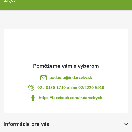
p
údajov
ä
t
i
e
podpora
@
indarceky.sk
02 / 6436 1740 alebo 02/2220 5919
https://facebook.com/indarceky.sk
Informácie pre vás