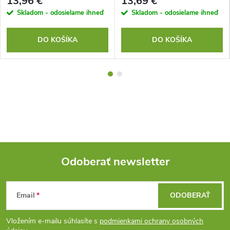
13,96 €
13,69 €
Skladom - odosielame ihneď
Skladom - odosielame ihneď
DO KOŠÍKA
DO KOŠÍKA
Odoberať newsletter
Z
Email
ODOBERAŤ
á
Vložením e-mailu súhlasíte s
podmienkami ochrany osobných