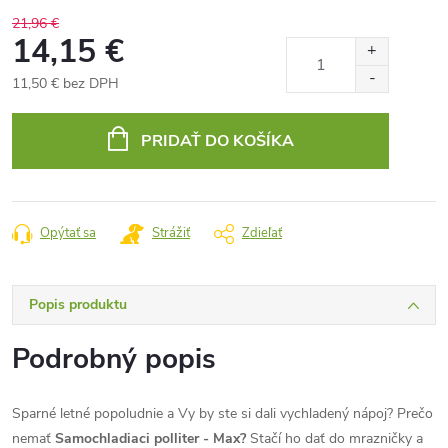
21,96 €
14,15 €
11,50 € bez DPH
Jednotková
cena:
PRIDAŤ DO KOŠÍKA
Opýtať sa
Strážiť
Zdieľať
Popis produktu
Podrobný popis
Sparné letné popoludnie a Vy by ste si dali vychladený nápoj? Prečo
nemať
Samochladiaci polliter - Max?
Stačí ho dať do mrazničky a