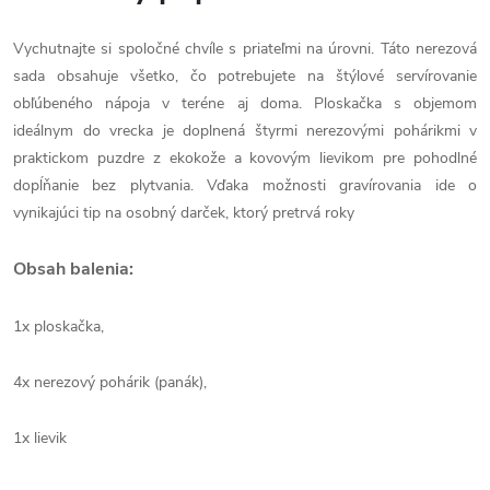
Vychutnajte si spoločné chvíle s priateľmi na úrovni. Táto nerezová
sada obsahuje všetko, čo potrebujete na štýlové servírovanie
obľúbeného nápoja v teréne aj doma. Ploskačka s objemom
ideálnym do vrecka je doplnená štyrmi nerezovými pohárikmi v
praktickom puzdre z ekokože a kovovým lievikom pre pohodlné
dopĺňanie bez plytvania. Vďaka možnosti gravírovania ide o
vynikajúci tip na osobný darček, ktorý pretrvá roky
Obsah balenia:
1x ploskačka,
4x nerezový pohárik (panák),
1x lievik