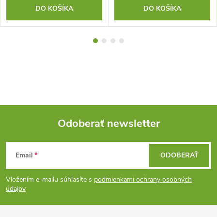
DO KOŠÍKA
DO KOŠÍKA
Odoberať newsletter
Z
Email
ODOBERAŤ
á
Vložením e-mailu súhlasíte s
podmienkami ochrany osobných
p
údajov