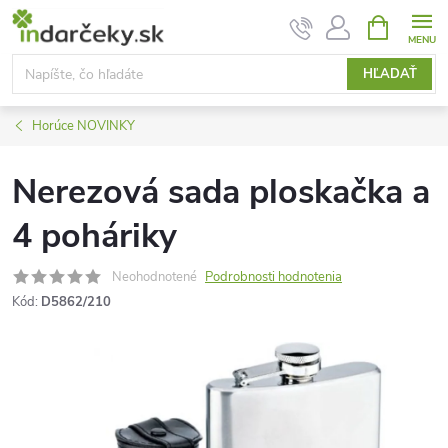
Prejsť
NÁKUPN
KOŠÍK
na
obsah
HĽADAŤ
Horúce NOVINKY
Nerezová sada ploskačka a
4 poháriky
Neohodnotené
Podrobnosti hodnotenia
Kód:
D5862/210