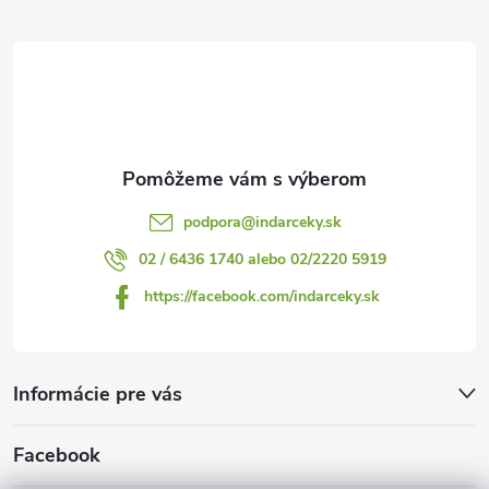
ä
t
i
e
podpora
@
indarceky.sk
02 / 6436 1740 alebo 02/2220 5919
https://facebook.com/indarceky.sk
Informácie pre vás
Facebook