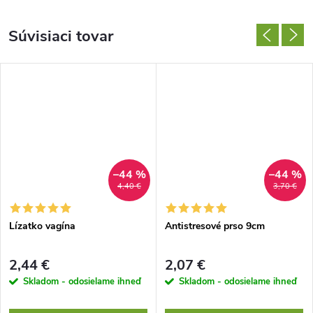
Súvisiaci tovar
–44 %
–44 %
4,40 €
3,70 €
Lízatko vagína
Antistresové prso 9cm
2,44 €
2,07 €
Skladom - odosielame ihneď
Skladom - odosielame ihneď