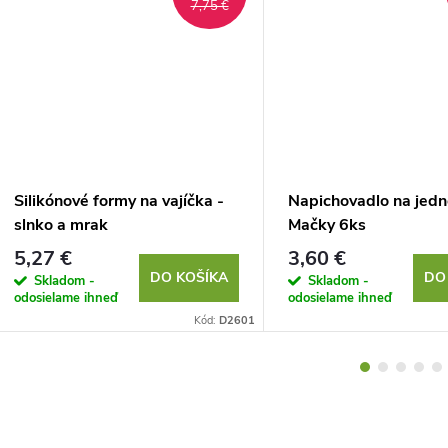
7,75 €
Silikónové formy na vajíčka -
Napichovadlo na jedn
slnko a mrak
Mačky 6ks
5,27 €
3,60 €
DO KOŠÍKA
DO
Skladom -
Skladom -
odosielame ihneď
odosielame ihneď
Kód:
D2601