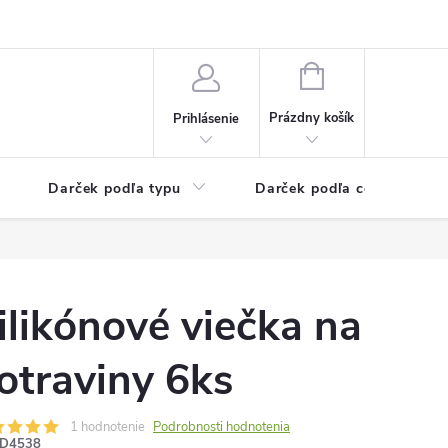
Kontaktné informácie
Veľkoobchodný program
NÁKUPNÝ
KOŠÍK
Prázdny košík
Prihlásenie
Darček podľa typu
Darček podľa ceny
ilikónové viečka na
otraviny 6ks
1 hodnotenie
Podrobnosti hodnotenia
D4538