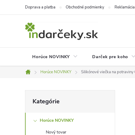
Prejsť
Doprava a platba
Obchodné podmienky
Reklamácia
na
obsah
Horúce NOVINKY
Darček pre koho
Horúce NOVINKY
Silikónové viečka na potraviny
Domov
B
Preskočiť
Kategórie
kategórie
o
Horúce NOVINKY
č
Nový tovar