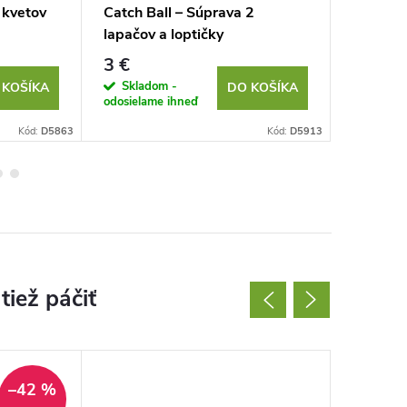
 kvetov
Catch Ball – Súprava 2
Digitál
lapačov a loptičky
500g/0
3 €
3,73 €
Skladom -
Sklad
 KOŠÍKA
DO KOŠÍKA
odosielame ihneď
odosielam
Kód:
D5863
Kód:
D5913
–42 %