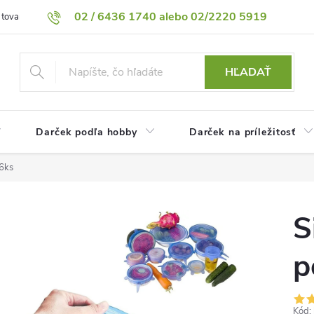
02 / 6436 1740 alebo 02/2220 5919
 tovaru
Vrátenie tovaru
Podmienky ochrany osobných údajov
HĽADAŤ
Darček podľa hobby
Darček na príležitosť
 6ks
S
p
Kód: