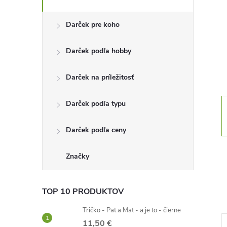
n
Darček pre koho
ý
Darček podľa hobby
p
Darček na príležitosť
a
Darček podľa typu
n
Darček podľa ceny
e
l
Značky
TOP 10 PRODUKTOV
Tričko - Pat a Mat - a je to - čierne
11,50 €