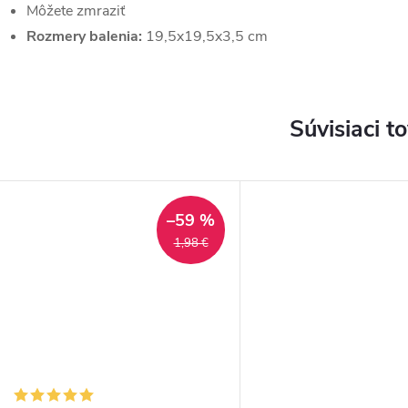
Môžete zmraziť
Rozmery balenia:
19,5x19,5x3,5 cm
Súvisiaci t
–59 %
1,98 €