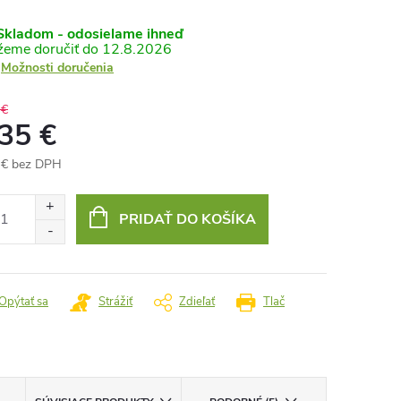
kladom - odosielame ihneď
12.8.2026
Možnosti doručenia
 €
,35 €
 € bez DPH
otková
:
PRIDAŤ DO KOŠÍKA
Opýtať sa
Strážiť
Zdieľať
Tlač