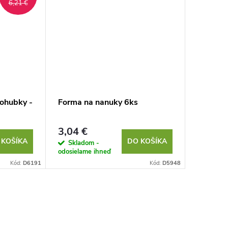
6,21 €
ohubky -
Forma na nanuky 6ks
Pás na 
3,04 €
3,90 €
 KOŠÍKA
DO KOŠÍKA
Skladom -
Sklad
odosielame ihneď
odosielam
Kód:
D6191
Kód:
D5948