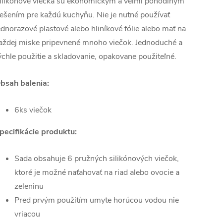
ilikónové viečka sú ekonomickým a veľmi pohodlným
iešením pre každú kuchyňu. Nie je nutné používať
ednorazové plastové alebo hliníkové fólie alebo mať na
aždej miske pripevnené mnoho viečok. Jednoduché a
ýchle použitie a skladovanie, opakovane použiteľné.
bsah balenia:
6ks viečok
pecifikácie produktu:
Sada obsahuje 6 pružných silikónových viečok,
ktoré je možné naťahovať na riad alebo ovocie a
zeleninu
Pred prvým použitím umyte horúcou vodou nie
vriacou