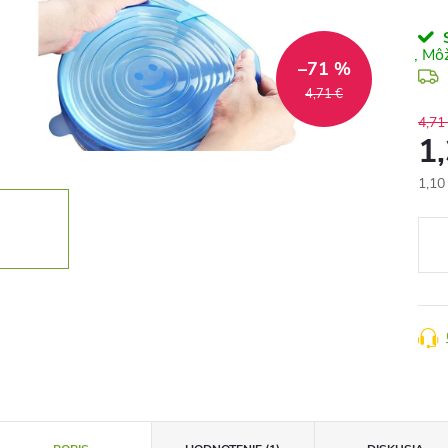
S
–71 %
4,71 €
4,71
1
1,10
Jedn
cena