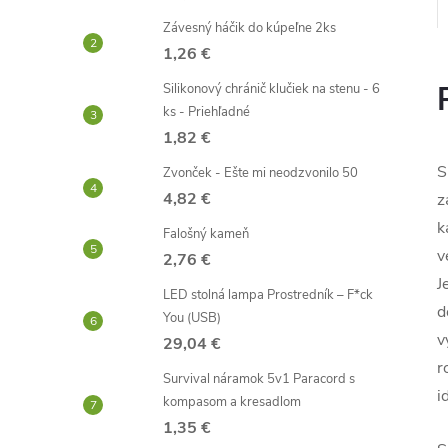
Závesný háčik do kúpeľne 2ks
1,26 €
Silikonový chránič klučiek na stenu - 6
ks - Priehľadné
1,82 €
S
Zvonček - Ešte mi neodzvonilo 50
4,82 €
z
k
Falošný kameň
v
2,76 €
J
LED stolná lampa Prostredník – F*ck
d
You (USB)
v
29,04 €
r
Survival náramok 5v1 Paracord s
i
kompasom a kresadlom
1,35 €