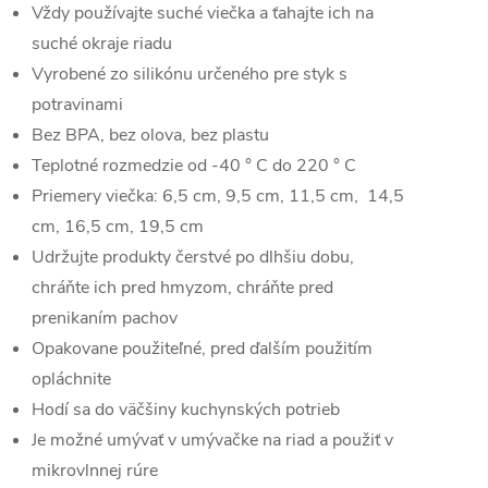
Vždy používajte suché viečka a ťahajte ich na
suché okraje riadu
Vyrobené zo silikónu určeného pre styk s
potravinami
Bez BPA, bez olova, bez plastu
Teplotné rozmedzie od -40 ° C do 220 ° C
Priemery viečka: 6,5 cm, 9,5 cm, 11,5
cm,
14,5
cm, 16,5 cm, 19,5 cm
Udržujte produkty čerstvé po dlhšiu dobu,
chráňte ich pred hmyzom, chráňte pred
prenikaním pachov
Opakovane použiteľné, pred ďalším použitím
opláchnite
Hodí sa do väčšiny kuchynských potrieb
Je možné umývať v umývačke na riad a použiť v
mikrovlnnej rúre