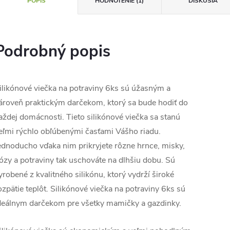
POPIS
HODNOTENIE (1)
DISKUSIA
Podrobný popis
ilikónové viečka na potraviny 6ks sú úžasným a
ároveň praktickým darčekom, ktorý sa bude hodiť do
aždej domácnosti. Tieto silikónové viečka sa stanú
eľmi rýchlo obľúbenými časťami Vášho riadu.
ednoducho vďaka nim prikryjete rôzne hrnce, misky,
ózy a potraviny tak uschováte na dlhšiu dobu. Sú
yrobené z kvalitného silikónu, ktorý vydrží široké
ozpätie teplôt. Silikónové viečka na potraviny 6ks sú
deálnym darčekom pre všetky mamičky a gazdinky.