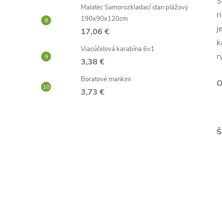
S
Malatec Samorozkladací stan plážový
r
190x90x120cm
j
17,06 €
k
Viacúčelová karabína 6v1
r
3,38 €
Boratové mankini
O
3,73 €
Š