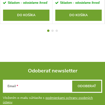
Skladom - odosielame ihneď
Skladom - odosielame ihneď
DO KOŠÍKA
DO KOŠÍKA
Odoberať newsletter
Z
Email
ODOBERAŤ
á
Vložením e-mailu súhlasíte s
podmienkami ochrany osobných
p
údajov