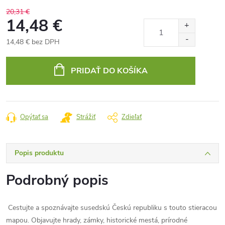
20,31 €
14,48 €
14,48 € bez DPH
Jednotková
cena:
PRIDAŤ DO KOŠÍKA
Opýtať sa
Strážiť
Zdieľať
Popis produktu
Podrobný popis
Cestujte a spoznávajte susedskú Českú republiku s touto stieracou
mapou. Objavujte hrady, zámky, historické mestá, prírodné