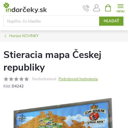
Prejsť
NÁKUPN
KOŠÍK
na
obsah
HĽADAŤ
Horúce NOVINKY
Stieracia mapa Českej
republiky
Neohodnotené
Podrobnosti hodnotenia
Kód:
D4242