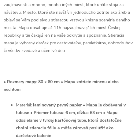
zaujímavosti a mnoho, mnoho iných miest, ktoré určite stoja za
návštevu. Miesto, ktoré ste navštívili jednoducho zotrite ako žreb a
objaví sa Vám pod sivou stieracou vrstvou krásna scenéria daného
miesta. Mapa obsahuje až 115 najzaujímavejších miest Českej
republiky a tie čakajú len na vaše odkrytie a spoznanie. Stieracia
mapa je výborný darček pre cestovateľov, pamiatkárov, dobrodruhov
či všetky zvedavé a učenlivé deti.
• Rozmery mapy: 80 x 60 cm • Mapu zotriete mincou alebo
nechtom
Materiál:
laminovaný pevný papier
• Mapa je dodávaná v
tubuse • Priemer tubusu: 6 cm, dĺžka: 63 cm • Mapu
odosielame v tvrdej kartónovej tube, ktorá dostatočne
chráni stieraciu fóliu a môže zároveň poslúžiť ako
darčekové balenie