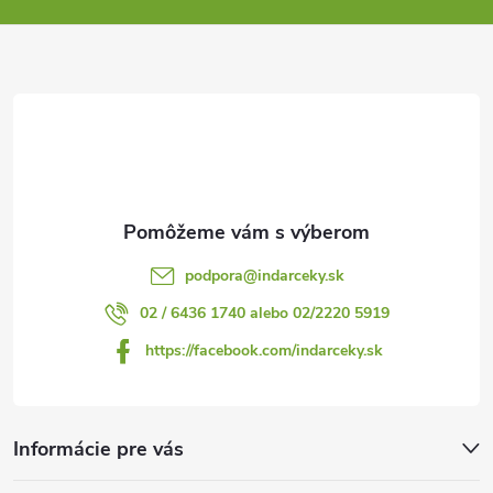
ä
t
i
e
podpora
@
indarceky.sk
02 / 6436 1740 alebo 02/2220 5919
https://facebook.com/indarceky.sk
Informácie pre vás