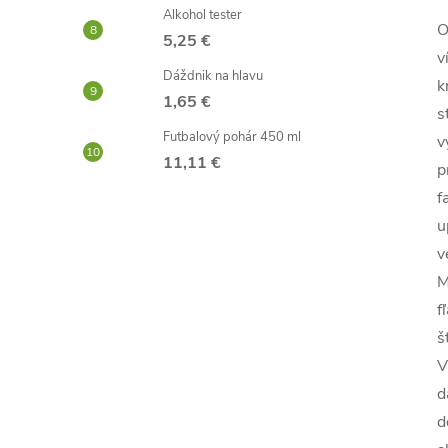
Alkohol tester
O
5,25 €
v
Dáždnik na hlavu
k
1,65 €
s
Futbalový pohár 450 ml
v
11,11 €
p
f
u
v
M
f
š
V
d
d