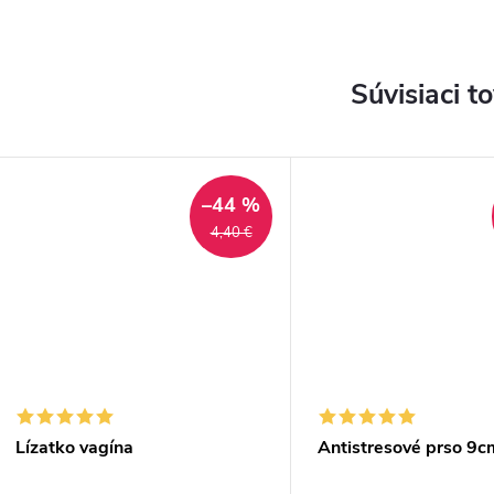
Súvisiaci t
–44 %
4,40 €
Lízatko vagína
Antistresové prso 9c