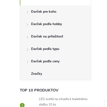
n
Darček pre koho
ý
Darček podľa hobby
p
Darček na príležitosť
a
Darček podľa typu
n
Darček podľa ceny
e
l
Značky
TOP 10 PRODUKTOV
LED svetlá na zrkadlo k toaletnému
stolíku 10 ks