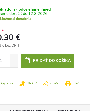
kladom - odosielame ihneď
12.8.2026
Možnosti doručenia
8 €
0,30 €
3 € bez DPH
otková
:
PRIDAŤ DO KOŠÍKA
Opýtať sa
Strážiť
Zdieľať
Tlač