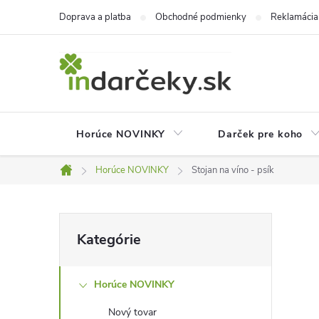
Prejsť
Doprava a platba
Obchodné podmienky
Reklamácia
na
obsah
Horúce NOVINKY
Darček pre koho
Horúce NOVINKY
Stojan na víno - psík
Domov
B
Preskočiť
Kategórie
kategórie
o
Horúce NOVINKY
č
Nový tovar