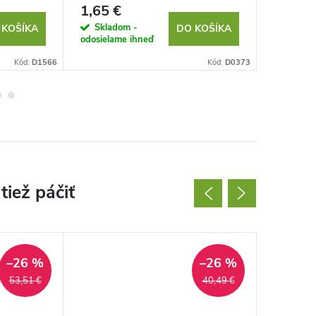
1,65 €
1,79 €
Skladom -
Sklad
 KOŠÍKA
DO KOŠÍKA
odosielame ihneď
odosielam
Kód:
D1566
Kód:
D0373
–26 %
–26 %
53,51 €
40,49 €