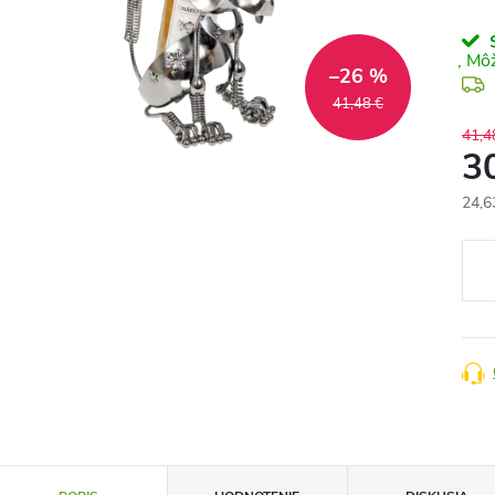
S
–26 %
41,48 €
41,4
3
24,6
Jedn
cena