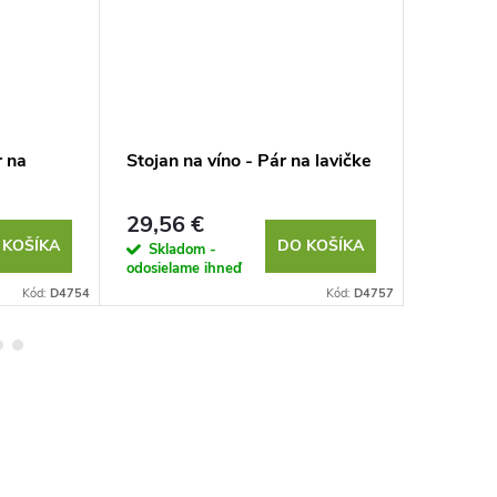
r na
Stojan na víno - Pár na lavičke
Stojan n
29,56 €
22,92 
 KOŠÍKA
DO KOŠÍKA
Skladom -
Sklad
odosielame ihneď
odosielam
Kód:
D4754
Kód:
D4757