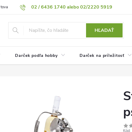
02 / 6436 1740 alebo 02/2220 5919
 tovaru
Vrátenie tovaru
Podmienky ochrany osobných údajov
HĽADAŤ
Darček podľa hobby
Darček na príležitosť
S
p
Kód: