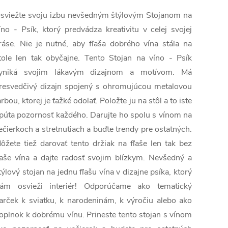
sviežte svoju izbu nevšedným štýlovým Stojanom na
íno - Psík, ktorý predvádza kreativitu v celej svojej
ráse. Nie je nutné, aby fľaša dobrého vína stála na
tole len tak obyčajne. Tento Stojan na víno - Psík
yniká svojim lákavým dizajnom a motívom. Má
resvedčivý dizajn spojený s ohromujúcou metalovou
arbou, ktorej je ťažké odolať. Položte ju na stôl a to iste
púta pozornosť každého. Darujte ho spolu s vínom na
ečierkoch a stretnutiach a buďte trendy pre ostatných.
ôžete tiež darovať tento držiak na fľaše len tak bez
ľaše vína a dajte radosť svojim blízkym. Nevšedný a
týlový stojan na jednu fľašu vína v dizajne psíka, ktorý
ám osvieži interiér! Odporúčame ako tematický
arček k sviatku, k narodeninám, k výročiu alebo ako
oplnok k dobrému vínu. Prineste tento stojan s vínom