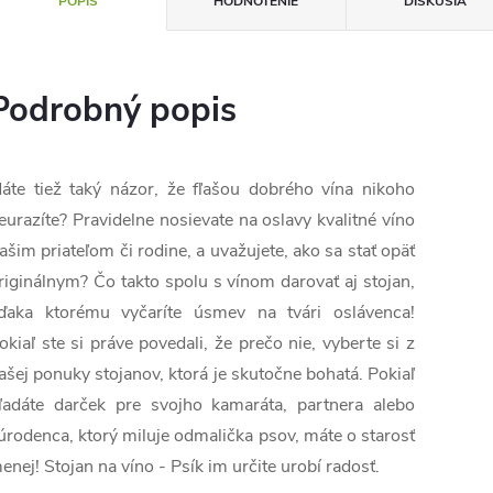
POPIS
HODNOTENIE
DISKUSIA
Podrobný popis
áte tiež taký názor, že fľašou dobrého vína nikoho
eurazíte? Pravidelne nosievate na oslavy kvalitné víno
ašim priateľom či rodine, a uvažujete, ako sa stať opäť
riginálnym? Čo takto spolu s vínom darovať aj stojan,
ďaka ktorému vyčaríte úsmev na tvári oslávenca!
okiaľ ste si práve povedali, že prečo nie, vyberte si z
ašej ponuky stojanov, ktorá je skutočne bohatá. Pokiaľ
ľadáte darček pre svojho kamaráta, partnera alebo
úrodenca, ktorý miluje odmalička psov, máte o starosť
enej! Stojan na víno - Psík im určite urobí radosť.