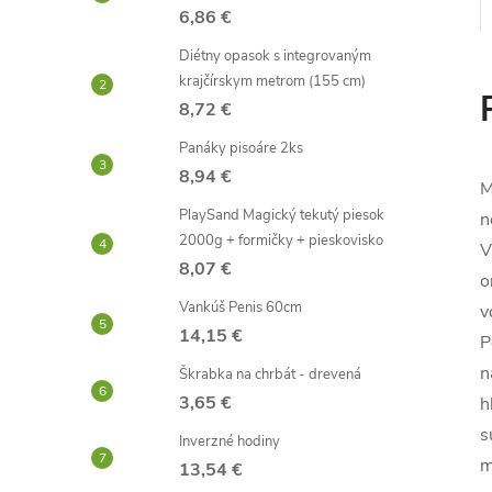
6,86 €
Diétny opasok s integrovaným
krajčírskym metrom (155 cm)
8,72 €
Panáky pisoáre 2ks
8,94 €
M
PlaySand Magický tekutý piesok
n
2000g + formičky + pieskovisko
V
8,07 €
o
Vankúš Penis 60cm
v
14,15 €
P
n
Škrabka na chrbát - drevená
3,65 €
h
s
Inverzné hodiny
m
13,54 €