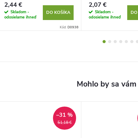
2,44 €
2,07 €
Skladom -
Skladom -
DO KOŠÍKA
DO
odosielame ihneď
odosielame ihneď
Kód:
D0938
–31 %
51,18 €