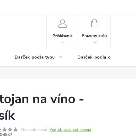
Kontaktné informácie
Veľkoobchodný program
NÁKUPNÝ
KOŠÍK
Prázdny košík
Prihlásenie
Darček podľa typu
Darček podľa ceny
tojan na víno -
sík
Neohodnotené
Podrobnosti hodnotenia
D4947