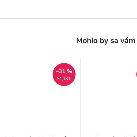
–31 %
51,18 €