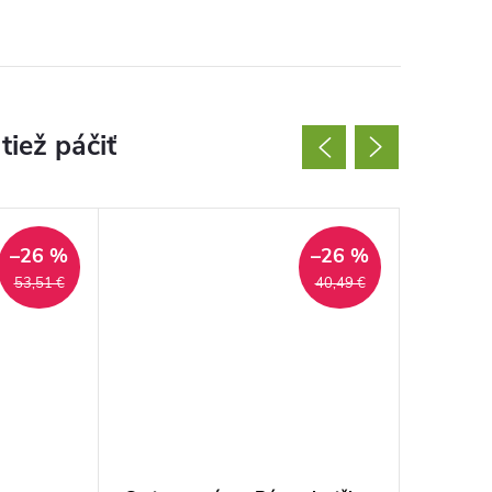
–26 %
–26 %
53,51 €
40,49 €