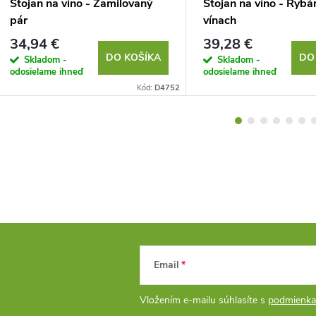
Stojan na víno - Zamilovaný
Stojan na víno - Rybá
pár
vínach
34,94 €
39,28 €
DO KOŠÍKA
DO
Skladom -
Skladom -
odosielame ihneď
odosielame ihneď
Kód:
D4752
Email
Vložením e-mailu súhlasíte s
podmienka