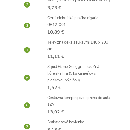
Tekutý kinetický piesok na hranie 2kg
3,73 €
–44 %
–52 %
Gerui elektrická plnička cigariet
3,70 €
3,44 €
GR12-001
10,89 €
Televízna deka s rukávmi 140 x 200
cm
11,11 €
Squid Game Gonggi – Tradičná
kórejská hra (5 ks kameňov s
vé prso 9cm
Dáždnik na hlavu
pieskovou výplňou)
1,52 €
1,65 €
Cestovná kempingová sprcha do auta
Skladom -
DO KOŠÍKA
DO KOŠÍKA
12V
neď
odosielame ihneď
13,02 €
Kód:
D1566
Kód:
D0373
Antistresové hovienko
3,13 €