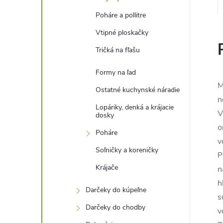
Poháre a pollitre
Vtipné ploskačky
Tričká na fľašu
Formy na ľad
M
Ostatné kuchynské náradie
n
Lopáriky, denká a krájacie
V
dosky
o
Poháre
v
Soľničky a koreničky
P
Krájače
n
h
Darčeky do kúpeľne
s
Darčeky do chodby
v