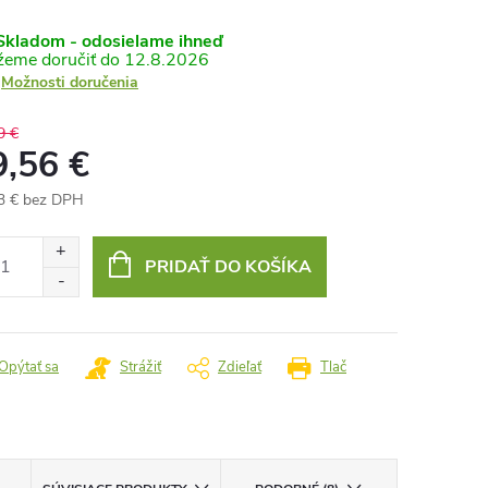
kladom - odosielame ihneď
12.8.2026
Možnosti doručenia
9 €
9,56 €
3 € bez DPH
otková
:
PRIDAŤ DO KOŠÍKA
Opýtať sa
Strážiť
Zdieľať
Tlač