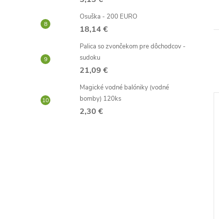
Osuška - 200 EURO
18,14 €
Palica so zvončekom pre dôchodcov -
sudoku
21,09 €
Magické vodné balóniky (vodné
bomby) 120ks
2,30 €
–34 %
–27 %
38,86 €
34,86 €