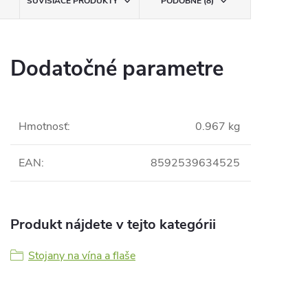
SÚVISIACE PRODUKTY
PODOBNÉ (8)
Dodatočné parametre
Hmotnosť
:
0.967 kg
EAN
:
8592539634525
Produkt nájdete v tejto kategórii
Stojany na vína a flaše