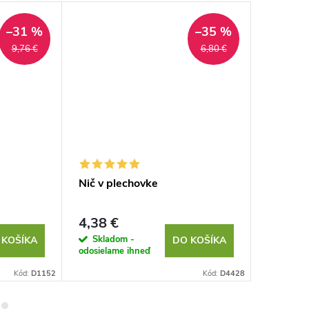
–31 %
–35 %
9,76 €
6,80 €
Nič v plechovke
Pomôcka
4,38 €
0,81 €
Skladom -
Sklad
 KOŠÍKA
DO KOŠÍKA
odosielame ihneď
odosielam
Kód:
D1152
Kód:
D4428