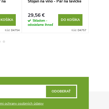
r na
Stojan na víno - Pár na lavičke
Stojan n
29,56 €
22,92 
 KOŠÍKA
DO KOŠÍKA
Skladom -
Sklad
odosielame ihneď
odosielam
Kód:
D4754
Kód:
D4757
ODOBERAŤ
mi ochrany osobných údajov