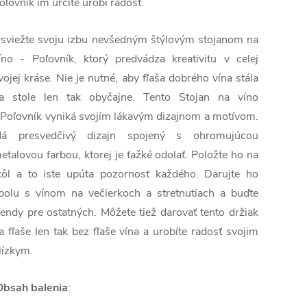
oľovník im určite urobí radosť.
sviežte svoju izbu nevšedným štýlovým stojanom na
íno - Poľovník, ktorý predvádza kreativitu v celej
vojej kráse. Nie je nutné, aby fľaša dobrého vína stála
a stole len tak obyčajne. Tento Stojan na víno
 Poľovník vyniká svojím lákavým dizajnom a motívom.
á presvedčivý dizajn spojený s ohromujúcou
etalovou farbou, ktorej je ťažké odolať. Položte ho na
tôl a to iste upúta pozornosť každého. Darujte ho
polu s vínom na večierkoch a stretnutiach a buďte
rendy pre ostatných. Môžete tiež darovať tento držiak
a fľaše len tak bez fľaše vína a urobíte radosť svojim
lízkym.
bsah balenia
: