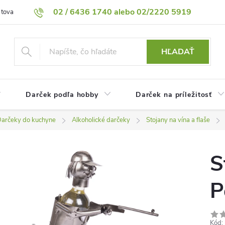
02 / 6436 1740 alebo 02/2220 5919
 tovaru
Vrátenie tovaru
Podmienky ochrany osobných údajov
HĽADAŤ
Darček podľa hobby
Darček na príležitosť
arčeky do kuchyne
Alkoholické darčeky
Stojany na vína a flaše
S
P
Kód: