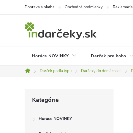
Prejsť
Doprava a platba
Obchodné podmienky
Reklamácia
na
obsah
Horúce NOVINKY
Darček pre koho
Darček podľa typu
Darčeky do domácnosti
D
Domov
B
Preskočiť
Kategórie
kategórie
o
Horúce NOVINKY
č