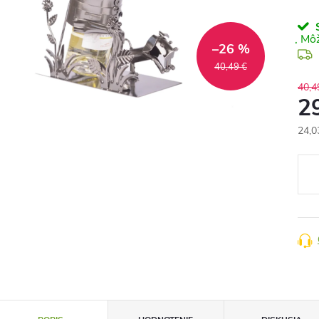
S
–26 %
40,49 €
40,4
2
24,0
Jedn
cena