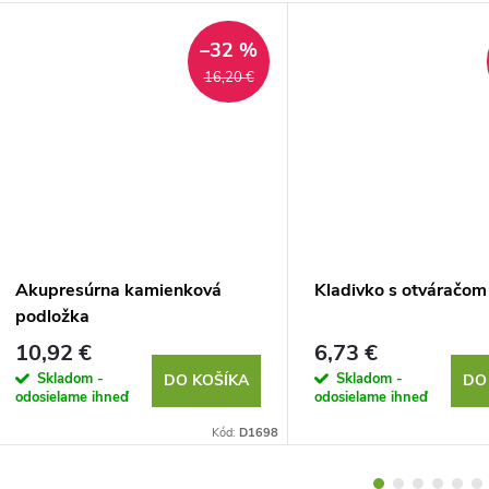
–32 %
16,20 €
Akupresúrna kamienková
Kladivko s otváračom
podložka
10,92 €
6,73 €
Skladom -
Skladom -
DO KOŠÍKA
DO
odosielame ihneď
odosielame ihneď
Kód:
D1698