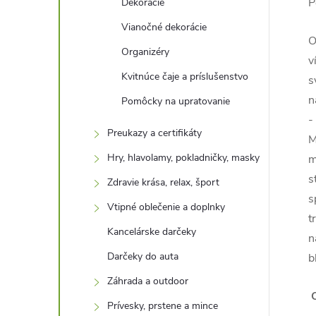
P
Dekorácie
Vianočné dekorácie
O
Organizéry
v
Kvitnúce čaje a príslušenstvo
s
n
Pomôcky na upratovanie
-
Preukazy a certifikáty
M
Hry, hlavolamy, pokladničky, masky
m
s
Zdravie krása, relax, šport
s
Vtipné oblečenie a doplnky
t
Kancelárske darčeky
n
Darčeky do auta
b
Záhrada a outdoor
O
Prívesky, prstene a mince