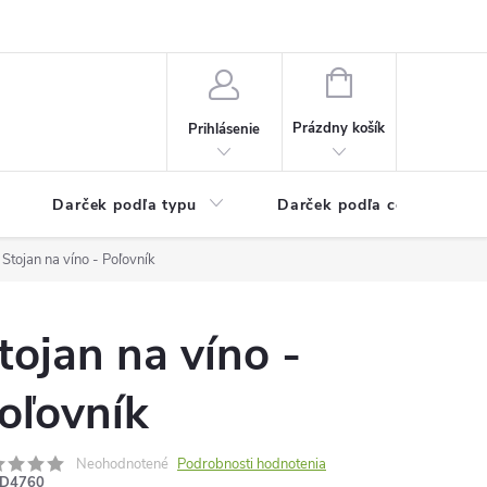
Kontaktné informácie
Veľkoobchodný program
NÁKUPNÝ
KOŠÍK
Prázdny košík
Prihlásenie
Darček podľa typu
Darček podľa ceny
Stojan na víno - Poľovník
tojan na víno -
oľovník
Neohodnotené
Podrobnosti hodnotenia
D4760