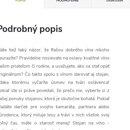
POPIS
HODNOTENIE
DISKUSIA
Podrobný popis
áte tiež taký názor, že fľašou dobrého vína nikoho
eurazíte? Pravidelne nosievate na oslavy kvalitné víno
ašim priateľom či rodine, a uvažujete, ako sa stať opäť
riginálnym? Čo takto spolu s vínom darovať aj stojan,
ďaka ktorému vyčaríte úsmev na tvári oslávenca!
okiaľ ste si práve povedali, že prečo nie, vyberte si z
ašej ponuky stojanov, ktorá je skutočne bohatá. Pokiaľ
ľadáte darček pre svojho kamaráta, partnera alebo
úrodenca, ktorý miluje lesy a trávi v nich všetok svoj
oľný čas, máte o starosť menej! Stojan na víno -