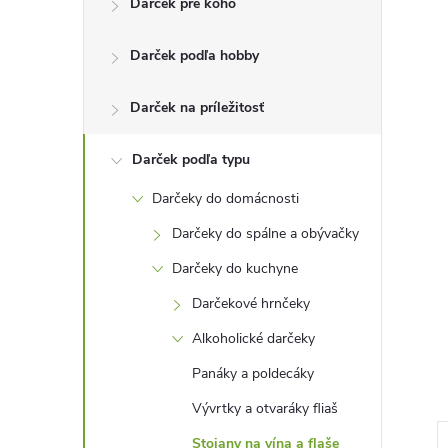
Darček pre koho
n
Darček podľa hobby
ý
p
Darček na príležitosť
a
Darček podľa typu
Darčeky do domácnosti
n
Darčeky do spálne a obývačky
e
Darčeky do kuchyne
Darčekové hrnčeky
l
Alkoholické darčeky
Panáky a poldecáky
Vývrtky a otvaráky fliaš
Stojany na vína a flaše