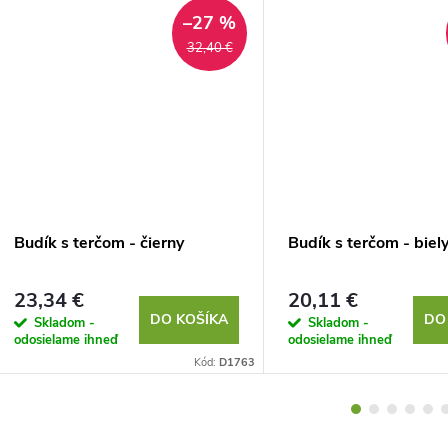
–27 %
32,40 €
Budík s terčom - čierny
Budík s terčom - biel
23,34 €
20,11 €
DO KOŠÍKA
DO
Skladom -
Skladom -
odosielame ihneď
odosielame ihneď
Kód:
D1763