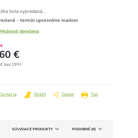
ožka bola vypredaná…
redané - termín upresníme mailom
Možnosti doručenia
 €
,60 €
 € bez DPH
otková
:
Opýtať sa
Strážiť
Zdieľať
Tlač
SÚVISIACE PRODUKTY
PODOBNÉ (6)