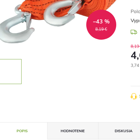
Pol
Vyp
–43 %
8,19 €
8,19
4
3,74
Jedn
cena
POPIS
HODNOTENIE
DISKUSIA