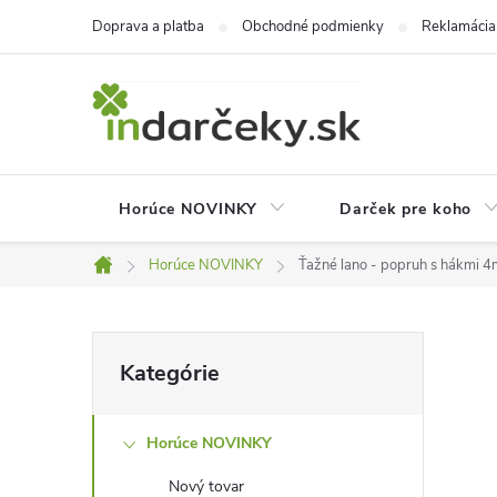
Prejsť
Doprava a platba
Obchodné podmienky
Reklamácia
na
obsah
Horúce NOVINKY
Darček pre koho
Horúce NOVINKY
Ťažné lano - popruh s hákmi 
Domov
B
Preskočiť
Kategórie
kategórie
o
Horúce NOVINKY
č
Nový tovar