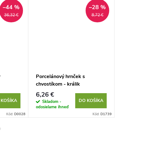
–44 %
–28 %
36,32 €
8,72 €
y
Porcelánový hrnček s
Porcelá
chvostíkom - králik
chvostí
6,26 €
3,30 €
 KOŠÍKA
DO KOŠÍKA
Skladom -
Sklad
odosielame ihneď
odosielam
Kód:
D0028
Kód:
D1739