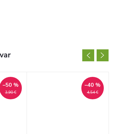
ovar
–50 %
–40 %
3,90 €
4,54 €