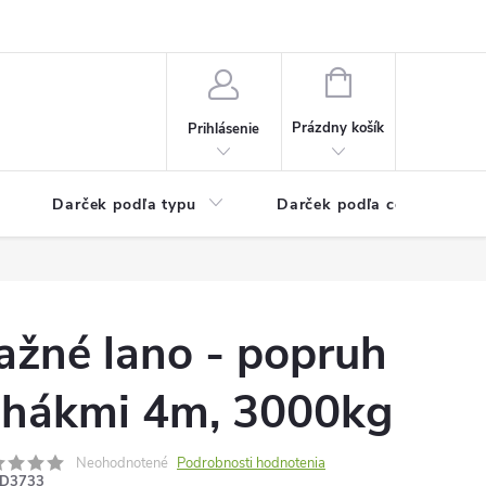
Kontaktné informácie
Veľkoobchodný program
NÁKUPNÝ
KOŠÍK
Prázdny košík
Prihlásenie
Darček podľa typu
Darček podľa ceny
ažné lano - popruh
 hákmi 4m, 3000kg
Neohodnotené
Podrobnosti hodnotenia
D3733