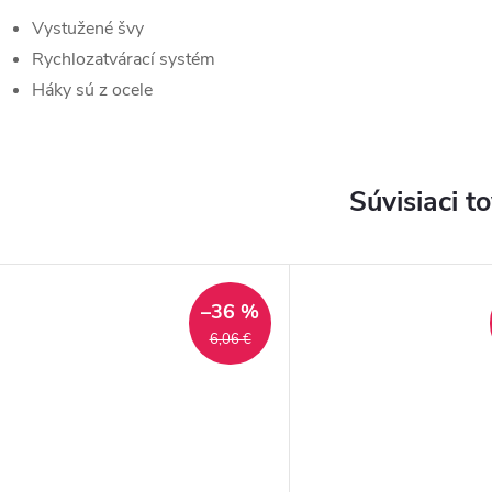
Vystužené švy
Rychlozatvárací systém
Háky sú z ocele
Súvisiaci t
–36 %
6,06 €