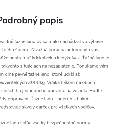
Podrobný popis
valitné ťažné lano by sa malo nachádzať vo výbave
aždého šoféra. Závažná porucha automobilu vás
ôže postretnúť kdekoľvek a kedykoľvek. Ťažné lano je
 takýchto situáciách na nezaplatenie. Ponúkame vám
m dlhé pevné ťažné lano, ktoré udrží až
euveriteľných 3000kg. Vďaka hákom na oboch
tranách ho jednoducho upevníte na vozidlá. Buďte
ždy pripravení. Ťažné lano - popruh s hákmi
redstavuje skvelý darček pre všetkých vodičov.
ažné lano spĺňa všetky bezpečnostné normy.