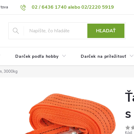
02 / 6436 1740 alebo 02/2220 5919
 tovaru
Vrátenie tovaru
Podmienky ochrany osobných údajov
HĽADAŤ
Darček podľa hobby
Darček na príležitosť
4m, 3000kg
Ť
s
Kód: