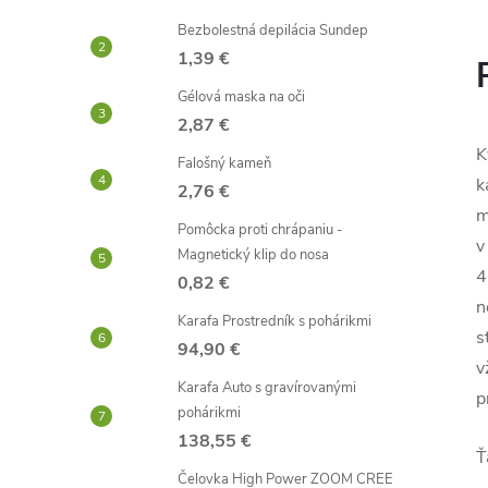
Bezbolestná depilácia Sundep
1,39 €
Gélová maska ​​na oči
2,87 €
K
Falošný kameň
k
2,76 €
m
Pomôcka proti chrápaniu -
v
Magnetický klip do nosa
4
0,82 €
n
Karafa Prostredník s pohárikmi
s
94,90 €
v
Karafa Auto s gravírovanými
p
pohárikmi
138,55 €
Ť
Čelovka High Power ZOOM CREE