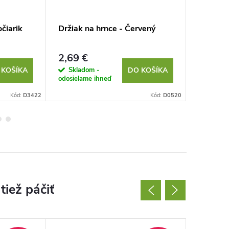
očiarik
Držiak na hrnce - Červený
Dáždnik
2,69 €
1,65 €
Skladom -
Sklad
 KOŠÍKA
DO KOŠÍKA
odosielame ihneď
odosielam
Kód:
D3422
Kód:
D0520