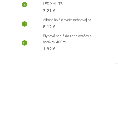
LED XML-T6
7,21 €
Alkoholické človeče nehnevaj sa
8,12 €
Plynová náplň do zapaľovačov a
horákov 400ml
1,82 €
–49 %
–45 %
4,71 €
3,31 €