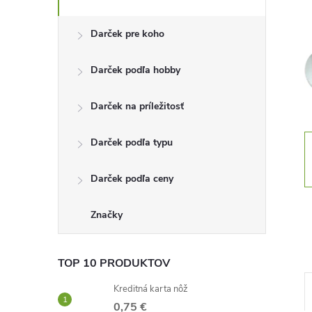
n
Darček pre koho
ý
Darček podľa hobby
p
Darček na príležitosť
a
Darček podľa typu
n
Darček podľa ceny
e
l
Značky
TOP 10 PRODUKTOV
Kreditná karta nôž
0,75 €