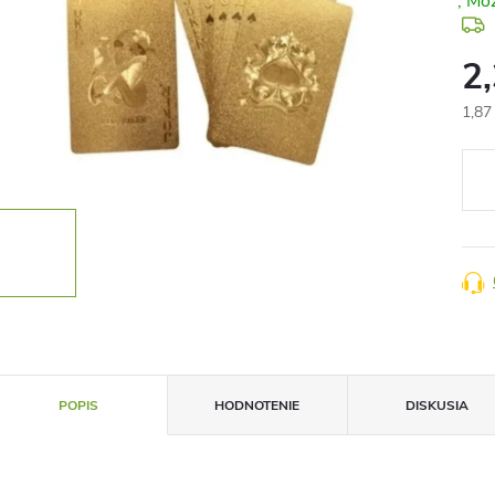
2
1,87
Jedn
cena
POPIS
HODNOTENIE
DISKUSIA