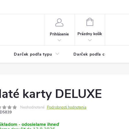
Kontaktné informácie
Veľkoobchodný program
NÁKUPNÝ
KOŠÍK
Prázdny košík
Prihlásenie
Darček podľa typu
Darček podľa ceny
laté karty DELUXE
Neohodnotené
Podrobnosti hodnotenia
D5839
kladom - odosielame ihneď