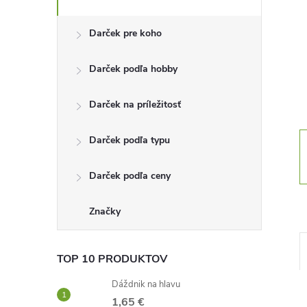
n
Darček pre koho
ý
Darček podľa hobby
p
Darček na príležitosť
a
Darček podľa typu
n
Darček podľa ceny
e
l
Značky
TOP 10 PRODUKTOV
Dáždnik na hlavu
1,65 €