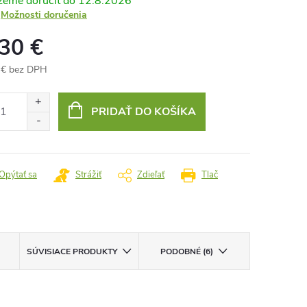
12.8.2026
Možnosti doručenia
,30 €
 € bez DPH
otková
:
PRIDAŤ DO KOŠÍKA
Opýtať sa
Strážiť
Zdieľať
Tlač
SÚVISIACE PRODUKTY
PODOBNÉ (6)