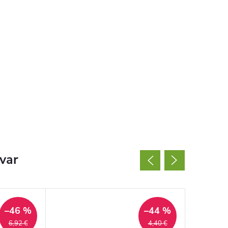
ovar
–46 %
–44 %
6,92 €
4,40 €