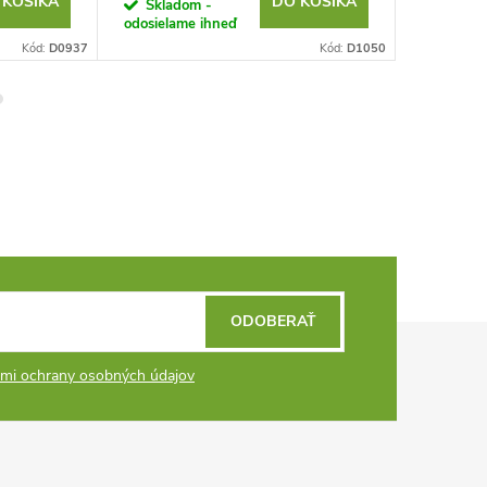
 KOŠÍKA
DO KOŠÍKA
Skladom -
Sklad
odosielame ihneď
odosielam
Kód:
D0937
Kód:
D1050
ODOBERAŤ
mi ochrany osobných údajov