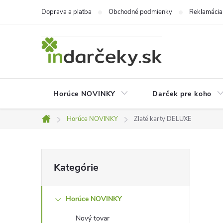
Prejsť
Doprava a platba
Obchodné podmienky
Reklamácia
na
obsah
Horúce NOVINKY
Darček pre koho
Horúce NOVINKY
Zlaté karty DELUXE
Domov
B
Preskočiť
Kategórie
kategórie
o
Horúce NOVINKY
č
Nový tovar