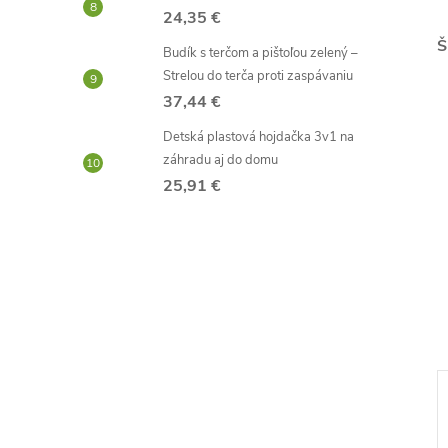
24,35 €
Š
Budík s terčom a pištoľou zelený –
Strelou do terča proti zaspávaniu
37,44 €
Detská plastová hojdačka 3v1 na
záhradu aj do domu
25,91 €
–55 %
–50 %
6,68 €
2,79 €