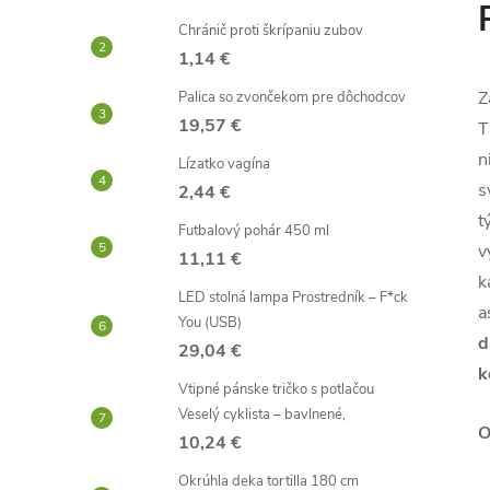
Chránič proti škrípaniu zubov
1,14 €
Z
Palica so zvončekom pre dôchodcov
19,57 €
T
n
Lízatko vagína
s
2,44 €
t
Futbalový pohár 450 ml
v
11,11 €
k
LED stolná lampa Prostredník – F*ck
a
You (USB)
d
29,04 €
k
Vtipné pánske tričko s potlačou
Veselý cyklista – bavlnené,
O
10,24 €
Okrúhla deka tortilla 180 cm