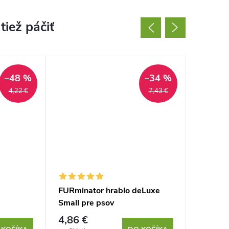
–48 %
–34 %
4,22 €
7,43 €
FURminator hrablo deLuxe
FURmina
Small pre psov
Large p
4,86 €
5,34 €