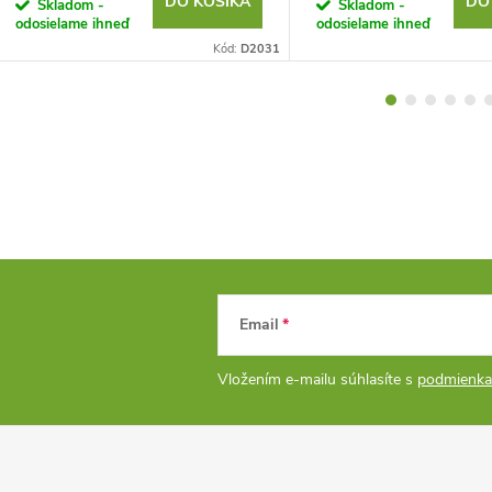
DO KOŠÍKA
DO
Skladom -
Skladom -
odosielame ihneď
odosielame ihneď
Kód:
D2031
Email
Vložením e-mailu súhlasíte s
podmienka