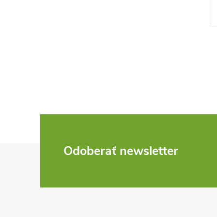
DO KOŠÍKA
DO KOŠÍKA
Skladom -
neď
odosielame ihneď
Kód:
D1127
Kód:
D2643
Z
Odoberať newsletter
á
p