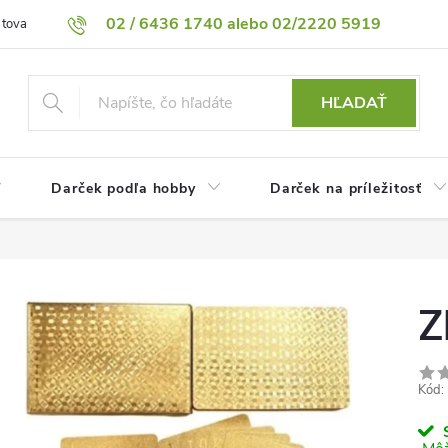
02 / 6436 1740 alebo 02/2220 5919
 tovaru
Vrátenie tovaru
Podmienky ochrany osobných údajov
HĽADAŤ
Darček podľa hobby
Darček na príležitosť
Z
Kód:
S