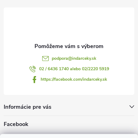
t
i
e
podpora
@
indarceky.sk
02 / 6436 1740 alebo 02/2220 5919
https://facebook.com/indarceky.sk
Informácie pre vás
Facebook