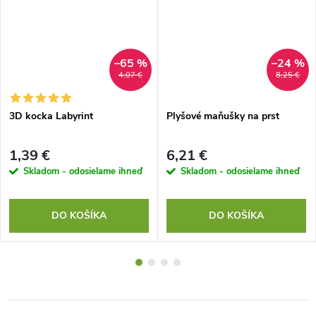
–65 %
–24 %
4,07 €
8,25 €
3D kocka Labyrint
Plyšové maňušky na prst
1,39 €
6,21 €
Skladom - odosielame ihneď
Skladom - odosielame ihneď
DO KOŠÍKA
DO KOŠÍKA