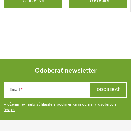
DO KOŠÍKA
DO KOŠÍKA
Odoberať newsletter
Z
Email
ODOBERAŤ
á
Vložením e-mailu súhlasíte s
podmienkami ochrany osobných
p
údajov
ä