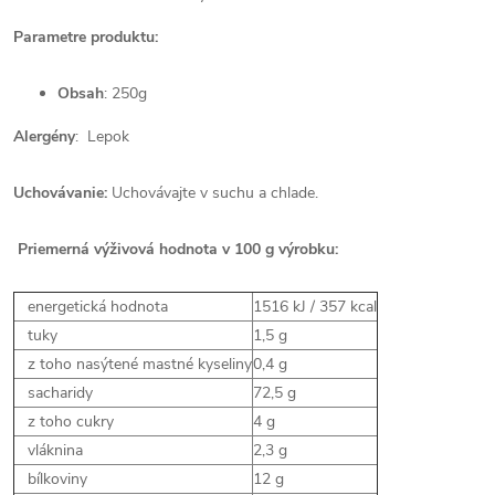
Parametre produktu:
Obsah
: 250g
Alergény
: Lepok
Uchovávanie:
Uchovávajte v suchu a chlade.
Priemerná výživová hodnota v 100 g výrobku:
energetická hodnota
1516 kJ / 357 kcal
tuky
1,5 g
z toho nasýtené mastné kyseliny
0,4 g
sacharidy
72,5 g
z toho cukry
4 g
vláknina
2,3 g
bílkoviny
12 g