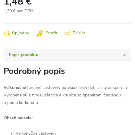
1,48 €
1,20 € bez DPH
Jednotková
cena:
Opýtať sa
Strážiť
Zdieľať
Popis produktu
Podrobný popis
Veľkonočné
farebné cestoviny potešia nielen deti, ale aj dospelých.
Vyrobené sú z tvrdej pšenice a krupice so špenátom, červenou
repou a kurkumou.
Obsah balenia:
Veľkonočné cestoviny