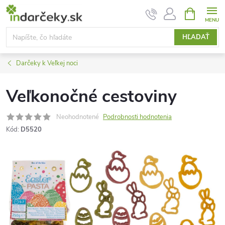
Prejsť
NÁKUPN
KOŠÍK
na
obsah
HĽADAŤ
Darčeky k Veľkej noci
Veľkonočné cestoviny
Neohodnotené
Podrobnosti hodnotenia
Kód:
D5520