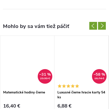
–31 %
–58 %
23,90 €
16,74 €
Matematické hodiny čierne
Luxusné čierne hracie karty 54
ks
16,40 €
6,88 €