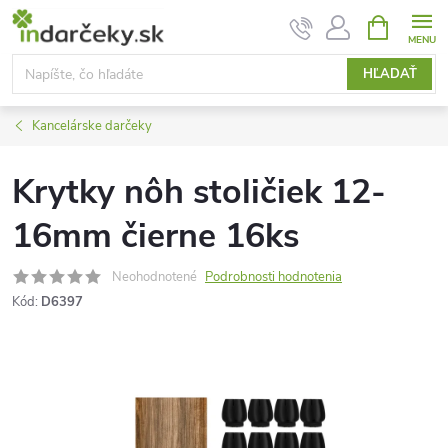
Prejsť
NÁKUPN
KOŠÍK
na
obsah
HĽADAŤ
Kancelárske darčeky
Krytky nôh stoličiek 12-
16mm čierne 16ks
Neohodnotené
Podrobnosti hodnotenia
Kód:
D6397