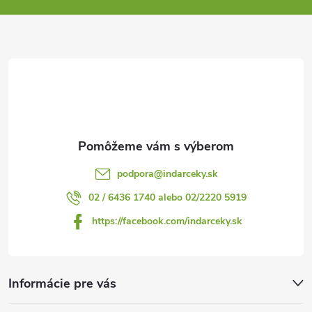
ä
t
i
e
podpora
@
indarceky.sk
02 / 6436 1740 alebo 02/2220 5919
https://facebook.com/indarceky.sk
Informácie pre vás