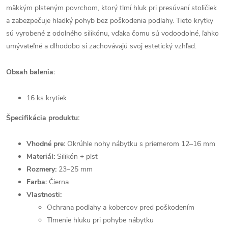
mäkkým plsteným povrchom, ktorý tlmí hluk pri presúvaní stoličiek
a zabezpečuje hladký pohyb bez poškodenia podlahy. Tieto krytky
sú vyrobené z odolného silikónu, vďaka čomu sú vodoodolné, ľahko
umývateľné a dlhodobo si zachovávajú svoj estetický vzhľad.
Obsah balenia:
16 ks krytiek
Špecifikácia produktu:
Vhodné pre:
Okrúhle nohy nábytku s priemerom 12–16 mm
Materiál:
Silikón + plsť
Rozmery:
23–25 mm
Farba:
Čierna
Vlastnosti:
Ochrana podlahy a kobercov pred poškodením
Tlmenie hluku pri pohybe nábytku