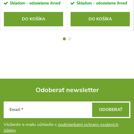
Skladom - odosielame ihneď
Skladom - odosielame ihneď
DO KOŠÍKA
DO KOŠÍKA
Odoberať newsletter
Z
Email
ODOBERAŤ
á
Vložením e-mailu súhlasíte s
podmienkami ochrany osobných
p
údajov