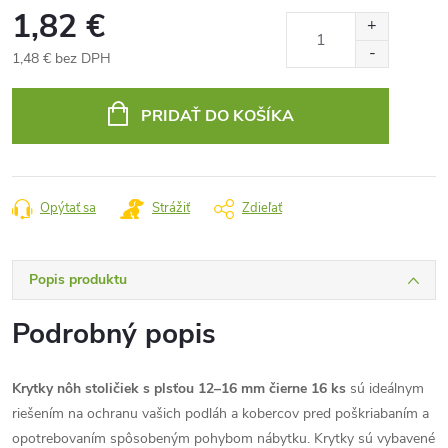
1,82 €
1,48 € bez DPH
Jednotková
cena:
PRIDAŤ DO KOŠÍKA
Opýtať sa
Strážiť
Zdieľať
Popis produktu
Podrobný popis
Krytky nôh stoličiek s plsťou 12–16 mm čierne 16 ks
sú ideálnym
riešením na ochranu vašich podláh a kobercov pred poškriabaním a
opotrebovaním spôsobeným pohybom nábytku. Krytky sú vybavené