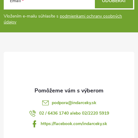
Email
ODOBERAŤ
á
Vložením e-mailu súhlasíte s
podmienkami ochrany osobných
p
údajov
ä
t
i
e
podpora
@
indarceky.sk
02 / 6436 1740 alebo 02/2220 5919
https://facebook.com/indarceky.sk