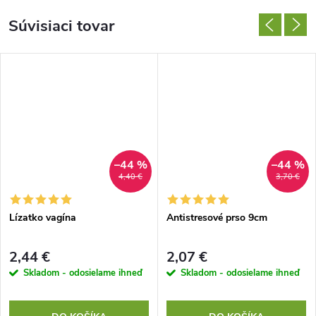
Súvisiaci tovar
–44 %
–44 %
4,40 €
3,70 €
Lízatko vagína
Antistresové prso 9cm
2,44 €
2,07 €
Skladom - odosielame ihneď
Skladom - odosielame ihneď