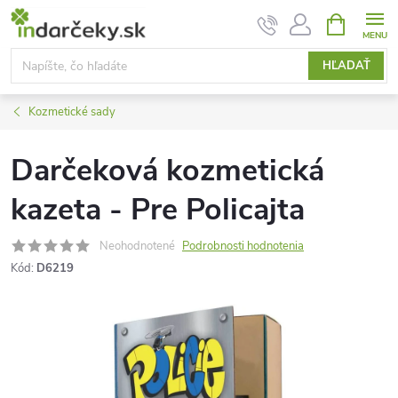
Prejsť
NÁKUPN
KOŠÍK
na
obsah
HĽADAŤ
Kozmetické sady
Darčeková kozmetická
kazeta - Pre Policajta
Neohodnotené
Podrobnosti hodnotenia
Kód:
D6219