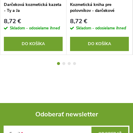
Darčeková kozmetická kazeta
Kozmetická kniha pre
- Ty a Ja
polovníkov - darčekové
balenie
8,72 €
8,72 €
Skladom - odosielame ihneď
Skladom - odosielame ihneď
DO KOŠÍKA
DO KOŠÍKA
Odoberať newsletter
Z