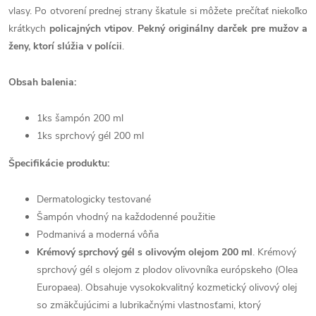
vlasy. Po otvorení prednej strany škatule si môžete prečítať niekoľko
krátkych
policajných vtipov
.
Pekný originálny darček pre mužov a
ženy, ktorí slúžia v polícii
.
Obsah balenia:
1ks šampón 200 ml
1ks sprchový gél 200 ml
Špecifikácie produktu:
Dermatologicky testované
Šampón vhodný na každodenné použitie
Podmanivá a moderná vôňa
Krémový sprchový gél s olivovým olejom 200 ml
. Krémový
sprchový gél s olejom z plodov olivovníka európskeho (Olea
Europaea). Obsahuje vysokokvalitný kozmetický olivový olej
so zmäkčujúcimi a lubrikačnými vlastnosťami, ktorý