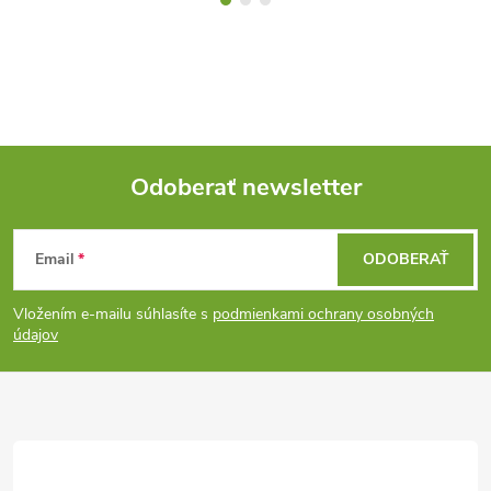
Odoberať newsletter
Z
Email
ODOBERAŤ
á
Vložením e-mailu súhlasíte s
podmienkami ochrany osobných
p
údajov
ä
t