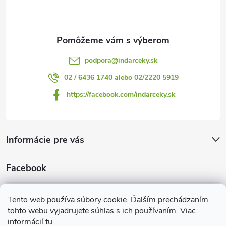
i
e
podpora
@
indarceky.sk
02 / 6436 1740 alebo 02/2220 5919
https://facebook.com/indarceky.sk
Informácie pre vás
Facebook
Prijímame online platby
Tento web používa súbory cookie. Ďalším prechádzaním
tohto webu vyjadrujete súhlas s ich používaním. Viac
informácií
tu
.