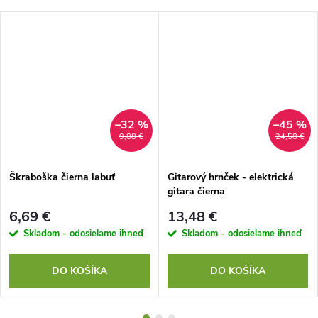
–32 %
–45 %
9,88 €
24,58 €
Škraboška čierna labuť
Gitarový hrnček - elektrická
gitara čierna
6,69 €
13,48 €
Skladom - odosielame ihneď
Skladom - odosielame ihneď
DO KOŠÍKA
DO KOŠÍKA