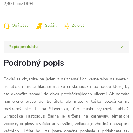
2,40 € bez DPH
Jednotková
cena:
Opýtať sa
Strážiť
Zdieľať
Popis produktu
Podrobný popis
Pokiaľ sa chystáte na jeden z najznámejších karnevalov na svete v
Benátkach, určite hľadáte masku či škrabošku, pomocou ktorej by
ste okamžite zapadli do davu prechádzajúceho ulicami. Ak nemáte
namierené práve do Benátok, ale máte v taške pozvánku na
maškarný ples tu na Slovensku, túto masku využijete taktiež.
Škraboška Fastidious čierna je určená na karnevaly, tématické
večierky či plesy a vďaka univerzálnej veľkosti je vhodná naozaj pre
každého. Určite ňou zaujmete opačné pohlavie a pritiahnete tak