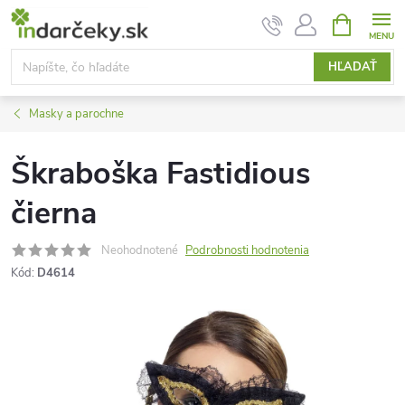
Prejsť
NÁKUPN
KOŠÍK
na
obsah
HĽADAŤ
Masky a parochne
Škraboška Fastidious
čierna
Neohodnotené
Podrobnosti hodnotenia
Kód:
D4614