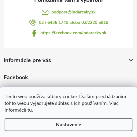
podpora
@
indarceky.sk
02 / 6436 1740 alebo 02/2220 5919
https://facebook.com/indarceky.sk
Informácie pre vás
Facebook
Prijímame online platby
Tento web používa súbory cookie. Ďalším prechádzaním
tohto webu vyjadrujete súhlas s ich používaním. Viac
informácií
tu
.
Nastavenie
Copyright 2026
Indarčeky.sk
. Všetky práva vyhradené.
Upraviť