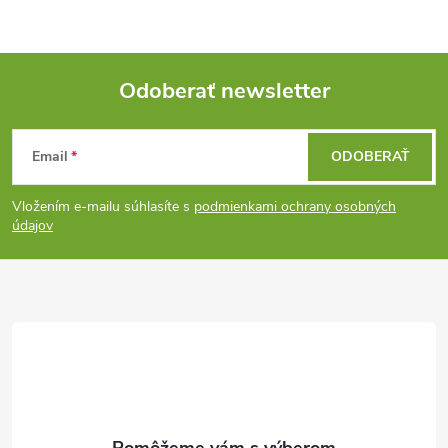
Odoberať newsletter
Z
Email
ODOBERAŤ
á
Vložením e-mailu súhlasíte s
podmienkami ochrany osobných
p
údajov
ä
t
i
e