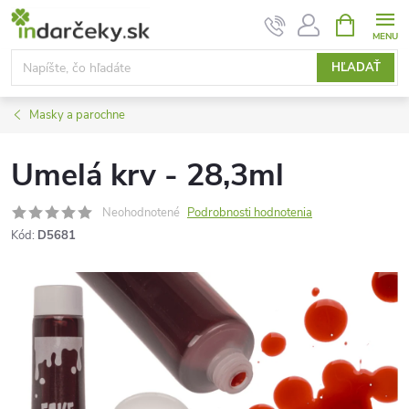
Prejsť
NÁKUPN
KOŠÍK
na
obsah
HĽADAŤ
Masky a parochne
Umelá krv - 28,3ml
Neohodnotené
Podrobnosti hodnotenia
Kód:
D5681