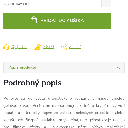
2,61 € bez DPH
Jednotková
cena:
PRIDAŤ DO KOŠÍKA
Opýtať sa
Strážiť
Zdieľať
Popis produktu
Podrobný popis
Ponorte sa do sveta dramatického realizmu s našou umelou
gélovou krvou! Perfektne napodobňuje skutočnú krv, čím vytvorí
napätie a autentický dojem vo vašich umeleckých projektoch alebo
kostýmoch. Bezpečná a ľahko zmývateľná, táto gélová krv je ideálna
pre filmové efekty a Halloweenske párty. Vďaka realistickej