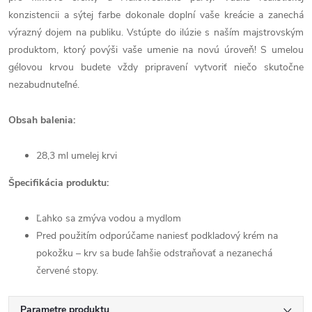
konzistencii a sýtej farbe dokonale doplní vaše kreácie a zanechá
výrazný dojem na publiku. Vstúpte do ilúzie s naším majstrovským
produktom, ktorý povýši vaše umenie na novú úroveň! S umelou
gélovou krvou budete vždy pripravení vytvoriť niečo skutočne
nezabudnuteľné.
Obsah balenia:
28,3 ml umelej krvi
Špecifikácia produktu:
Ľahko sa zmýva vodou a mydlom
Pred použitím odporúčame naniesť podkladový krém na
pokožku – krv sa bude ľahšie odstraňovať a nezanechá
červené stopy.
Parametre produktu