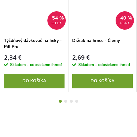
–54 %
–40 %
5,11 €
4,54 €
Týždňový dávkovač na lieky -
Držiak na hrnce - Čierny
Pill Pro
2,34 €
2,69 €
Skladom - odosielame ihneď
Skladom - odosielame ihneď
DO KOŠÍKA
DO KOŠÍKA