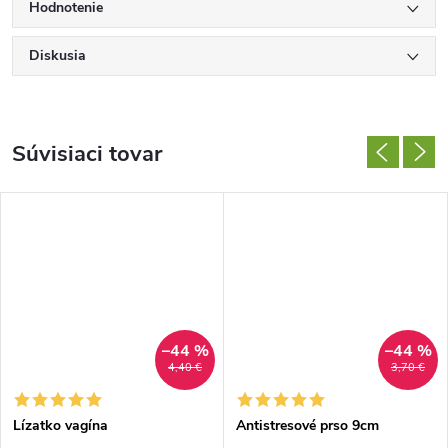
Hodnotenie
Diskusia
Súvisiaci tovar
–44 %
–44 %
4,40 €
3,70 €
Lízatko vagína
Antistresové prso 9cm