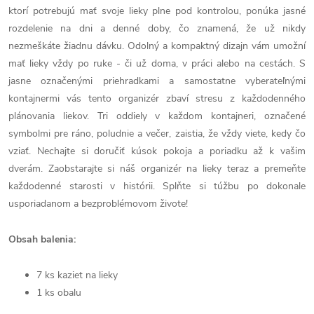
ktorí potrebujú mať svoje lieky plne pod kontrolou, ponúka jasné
rozdelenie na dni a denné doby, čo znamená, že už nikdy
nezmeškáte žiadnu dávku. Odolný a kompaktný dizajn vám umožní
mať lieky vždy po ruke - či už doma, v práci alebo na cestách. S
jasne označenými priehradkami a samostatne vyberateľnými
kontajnermi vás tento organizér zbaví stresu z každodenného
plánovania liekov. Tri oddiely v každom kontajneri, označené
symbolmi pre ráno, poludnie a večer, zaistia, že vždy viete, kedy čo
vziať. Nechajte si doručiť kúsok pokoja a poriadku až k vašim
dverám. Zaobstarajte si náš organizér na lieky teraz a premeňte
každodenné starosti v histórii. Splňte si túžbu po dokonale
usporiadanom a bezproblémovom živote!
Obsah balenia:
7 ks kaziet na lieky
1 ks obalu