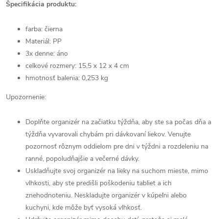
Špecifikácia produktu:
farba: čierna
Materiál: PP
3x denne: áno
celkové rozmery: 15,5 x 12 x 4 cm
hmotnosť balenia: 0,253 kg
Upozornenie:
Doplňte organizér na začiatku týždňa, aby ste sa počas dňa a
týždňa vyvarovali chybám pri dávkovaní liekov. Venujte
pozornosť rôznym oddielom pre dni v týždni a rozdeleniu na
ranné, popoludňajšie a večerné dávky.
Uskladňujte svoj organizér na lieky na suchom mieste, mimo
vlhkosti, aby ste predišli poškodeniu tabliet a ich
znehodnoteniu. Neskladujte organizér v kúpeľni alebo
kuchyni, kde môže byť vysoká vlhkosť.