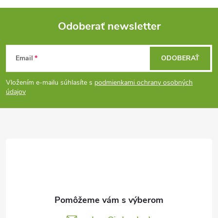
Odoberať newsletter
Z
Email
ODOBERAŤ
á
Vložením e-mailu súhlasíte s
podmienkami ochrany osobných
p
údajov
ä
t
i
e