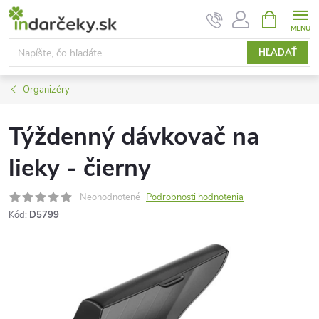
Prejsť
NÁKUPN
KOŠÍK
na
obsah
HĽADAŤ
Organizéry
Týždenný dávkovač na
lieky - čierny
Neohodnotené
Podrobnosti hodnotenia
Kód:
D5799