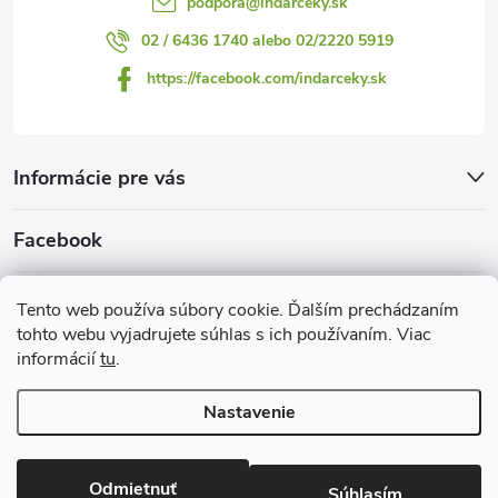
podpora
@
indarceky.sk
02 / 6436 1740 alebo 02/2220 5919
https://facebook.com/indarceky.sk
Informácie pre vás
Facebook
Prijímame online platby
Tento web používa súbory cookie. Ďalším prechádzaním
tohto webu vyjadrujete súhlas s ich používaním. Viac
informácií
tu
.
Nastavenie
Copyright 2026
Indarčeky.sk
. Všetky práva vyhradené.
Upraviť
nastavenie cookies
Odmietnuť
Súhlasím