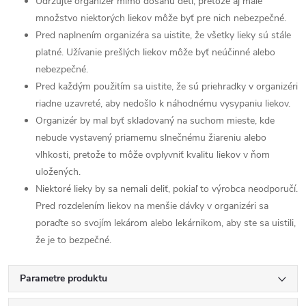
Udržujte organizér mimo dosahu detí, pretože aj malé
množstvo niektorých liekov môže byť pre nich nebezpečné.
Pred naplnením organizéra sa uistite, že všetky lieky sú stále
platné. Užívanie prešlých liekov môže byť neúčinné alebo
nebezpečné.
Pred každým použitím sa uistite, že sú priehradky v organizéri
riadne uzavreté, aby nedošlo k náhodnému vysypaniu liekov.
Organizér by mal byť skladovaný na suchom mieste, kde
nebude vystavený priamemu slnečnému žiareniu alebo
vlhkosti, pretože to môže ovplyvniť kvalitu liekov v ňom
uložených.
Niektoré lieky by sa nemali deliť, pokiaľ to výrobca neodporučí.
Pred rozdelením liekov na menšie dávky v organizéri sa
poraďte so svojím lekárom alebo lekárnikom, aby ste sa uistili,
že je to bezpečné.
Parametre produktu