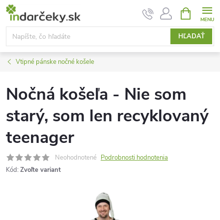
Prejsť
NÁKUPN
KOŠÍK
na
obsah
HĽADAŤ
Vtipné pánske nočné košele
Nočná košeľa - Nie som
starý, som len recyklovaný
teenager
Neohodnotené
Podrobnosti hodnotenia
Kód:
Zvoľte variant