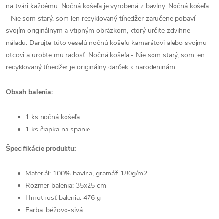
na tvári každému. Nočná košeľa je vyrobená z bavlny. Nočná košeľa
- Nie som starý, som len recyklovaný tínedžer zaručene pobaví
svojím originálnym a vtipným obrázkom, ktorý určite zdvihne
náladu. Darujte túto veselú nočnú košeľu kamarátovi alebo svojmu
otcovi a urobte mu radosť. Nočná košeľa - Nie som starý, som len
recyklovaný tínedžer je originálny darček k narodeninám.
Obsah balenia:
1 ks nočná košeľa
1 ks čiapka na spanie
Špecifikácie produktu:
Materiál: 100% bavlna, gramáž 180g/m2
Rozmer balenia: 35x25 cm
Hmotnosť balenia: 476 g
Farba: béžovo-sivá