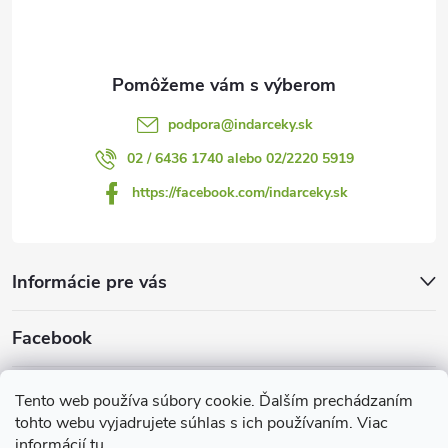
i
e
podpora
@
indarceky.sk
02 / 6436 1740 alebo 02/2220 5919
https://facebook.com/indarceky.sk
Informácie pre vás
Facebook
Prijímame online platby
Tento web používa súbory cookie. Ďalším prechádzaním
tohto webu vyjadrujete súhlas s ich používaním. Viac
informácií
tu
.