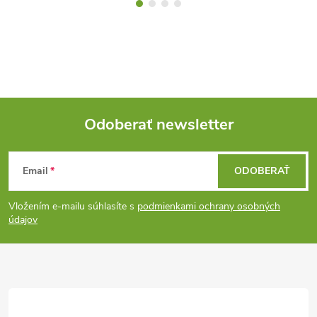
Odoberať newsletter
Z
Email
ODOBERAŤ
á
Vložením e-mailu súhlasíte s
podmienkami ochrany osobných
p
údajov
ä
t