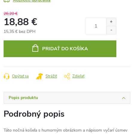
Možnosti doručenia
26,20 €
18,88 €
15,35 € bez DPH
Jednotková
cena:
PRIDAŤ DO KOŠÍKA
Opýtať sa
Strážiť
Zdieľať
Popis produktu
Podrobný popis
Táto nočná košeľa s humorným obrázkom a nápisom vyčarí úsmev