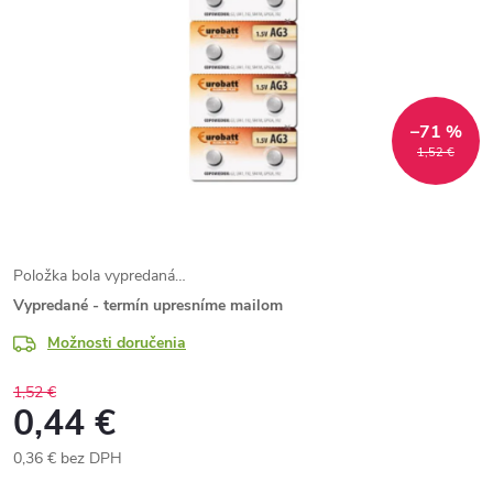
–71 %
1,52 €
Položka bola vypredaná…
Vypredané - termín upresníme mailom
Možnosti doručenia
1,52 €
0,44 €
0,36 € bez DPH
Jednotková