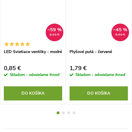
–59 %
–45 %
2,11 €
3,31 €
LED Svietiace ventilky - modré
Plyšové putá - červené
0,85 €
1,79 €
Skladom - odosielame ihneď
Skladom - odosielame ihneď
DO KOŠÍKA
DO KOŠÍKA