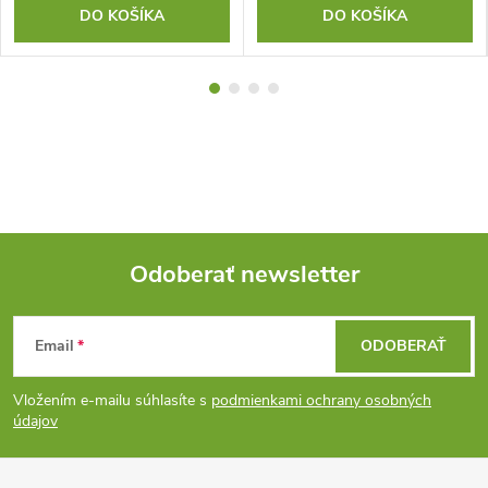
DO KOŠÍKA
DO KOŠÍKA
Odoberať newsletter
Z
Email
ODOBERAŤ
á
Vložením e-mailu súhlasíte s
podmienkami ochrany osobných
p
údajov
ä