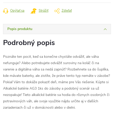
cena:
Opýtať sa
Strážiť
Zdieľať
Popis produktu
Podrobný popis
Poznáte ten pocit, keď sa konečne chystáte odvážiť, ale váha
nefunguje? Alebo potrebujete odvážiť suroviny na koláč či na
varenie a digitálna váha sa nedá zapnúť? Rozbehnete sa do šuplíka,
kde mávate baterky, ale zistíte, že práve tento typ nemáte v zásobe?
Pokiaľ Vám to dokáže pokaziť deň, máme pre Vás riešenie. Kúpte si
Alkalické batérie AG3 1ks do zásoby a podobný scenár sa už
nezopakuje! Tieto alkalické batérie sa hodia do rôznych osobných či
potravinových váh, ale svoje využitie nájdu určite aj v ďalších
zariadeniach či už v domácnosti alebo v dielni.