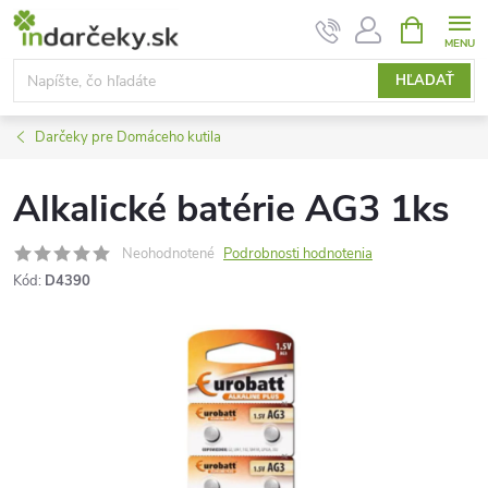
Prejsť
NÁKUPN
KOŠÍK
na
obsah
HĽADAŤ
Darčeky pre Domáceho kutila
Alkalické batérie AG3 1ks
Neohodnotené
Podrobnosti hodnotenia
Kód:
D4390