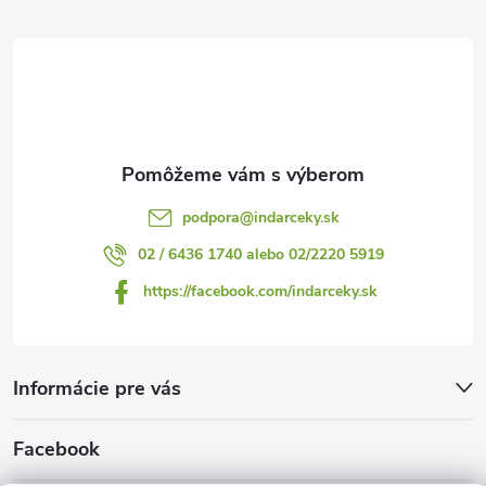
t
i
e
podpora
@
indarceky.sk
02 / 6436 1740 alebo 02/2220 5919
https://facebook.com/indarceky.sk
Informácie pre vás
Facebook