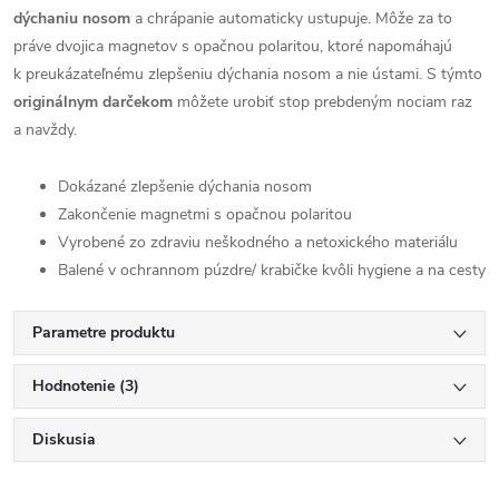
dýchaniu nosom
a chrápanie automaticky ustupuje. Môže za to
práve dvojica magnetov s opačnou polaritou, ktoré napomáhajú
k preukázateľnému zlepšeniu dýchania nosom a nie ústami. S týmto
originálnym darčekom
môžete urobiť stop prebdeným nociam raz
a navždy.
Dokázané zlepšenie dýchania nosom
Zakončenie magnetmi s opačnou polaritou
Vyrobené zo zdraviu neškodného a netoxického materiálu
Balené v ochrannom púzdre/ krabičke kvôli hygiene a na cesty
Parametre produktu
Hodnotenie (3)
Diskusia