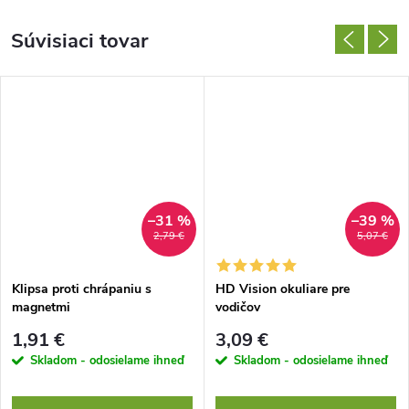
Súvisiaci tovar
–31 %
–39 %
2,79 €
5,07 €
Klipsa proti chrápaniu s
HD Vision okuliare pre
magnetmi
vodičov
1,91 €
3,09 €
Skladom - odosielame ihneď
Skladom - odosielame ihneď