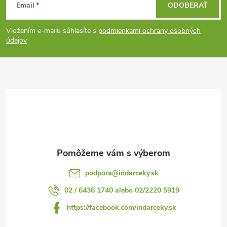
Email
ODOBERAŤ
á
Vložením e-mailu súhlasíte s
podmienkami ochrany osobných
p
údajov
ä
t
i
e
podpora
@
indarceky.sk
02 / 6436 1740 alebo 02/2220 5919
https://facebook.com/indarceky.sk