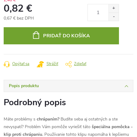
0,82 €
0,67 € bez DPH
Jednotková
cena:
PRIDAŤ DO KOŠÍKA
Opýtať sa
Strážiť
Zdieľať
Popis produktu
Podrobný popis
Máte problémy s
chrápaním?
Budíte seba aj ostatných a ste
nevyspatí? Problém Vám pomôže vyriešiť táto
špeciálna pomôcka -
klip proti chrápaniu.
Používanie tohto klipu napomáha k lepšiemu