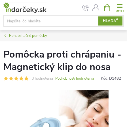
Prejsť
NÁKUPN
KOŠÍK
na
obsah
HĽADAŤ
Rehabilitačné pomôcky
Pomôcka proti chrápaniu -
Magnetický klip do nosa
3 hodnotenia
Podrobnosti hodnotenia
Kód:
D1482