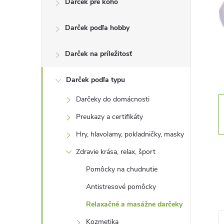
Darček pre koho
n
Darček podľa hobby
ý
p
Darček na príležitosť
a
Darček podľa typu
Darčeky do domácnosti
n
Preukazy a certifikáty
e
Hry, hlavolamy, pokladničky, masky
Zdravie krása, relax, šport
l
Pomôcky na chudnutie
Antistresové pomôcky
Relaxačné a masážne darčeky
Kozmetika