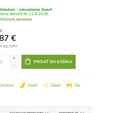
kladom - odosielame ihneď
12.8.2026
Možnosti doručenia
 €
,87 €
 € bez DPH
otková
:
PRIDAŤ DO KOŠÍKA
Opýtať sa
Strážiť
Zdieľať
Tlač