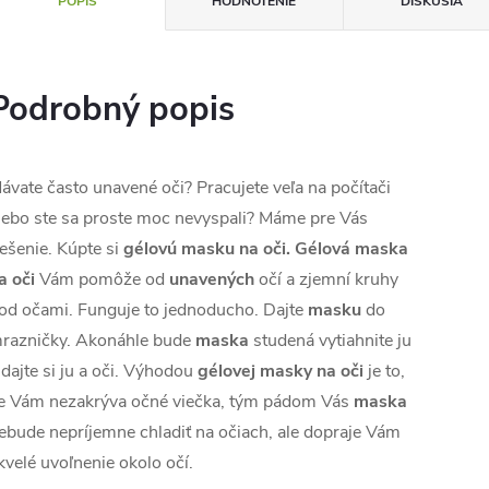
POPIS
HODNOTENIE
DISKUSIA
Podrobný popis
ávate často unavené oči? Pracujete veľa na počítači
lebo ste sa proste moc nevyspali? Máme pre Vás
iešenie. Kúpte si
gélovú masku na oči. Gélová maska
na oči
Vám pomôže od
unavených
očí a zjemní kruhy
od očami. Funguje to jednoducho. Dajte
masku
do
razničky. Akonáhle bude
maska
​​studená vytiahnite ju
 dajte si ju a oči. Výhodou
gélovej masky na oči
je to,
e Vám nezakrýva očné viečka, tým pádom Vás
maska
​​
ebude nepríjemne chladiť na očiach, ale dopraje Vám
kvelé uvoľnenie okolo očí.