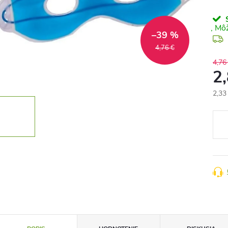
S
–39 %
4,76 €
4,76
2
2,33
Jedn
cena