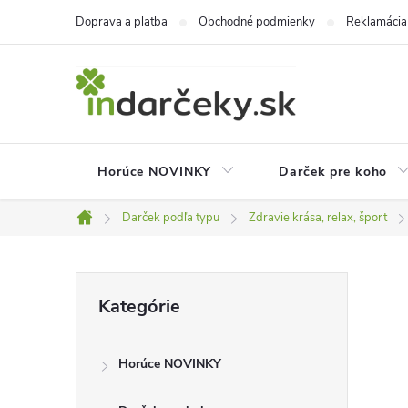
Prejsť
Doprava a platba
Obchodné podmienky
Reklamácia
na
obsah
Horúce NOVINKY
Darček pre koho
Darček podľa typu
Zdravie krása, relax, šport
Domov
B
Preskočiť
Kategórie
kategórie
o
Horúce NOVINKY
č