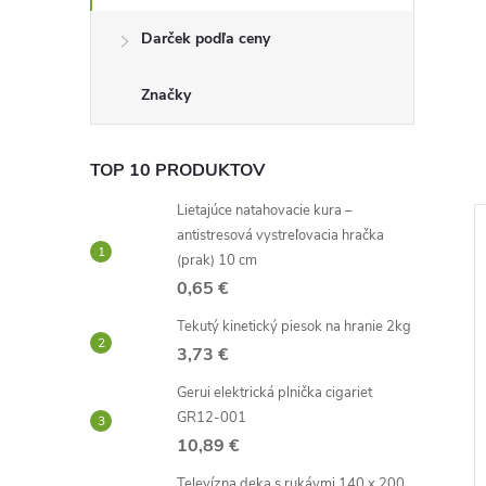
Darček podľa ceny
Značky
TOP 10 PRODUKTOV
Lietajúce natahovacie kura –
antistresová vystreľovacia hračka
–52 %
–45 %
(prak) 10 cm
3,44 €
3,31 €
0,65 €
Tekutý kinetický piesok na hranie 2kg
3,73 €
Gerui elektrická plnička cigariet
GR12-001
10,89 €
Televízna deka s rukávmi 140 x 200