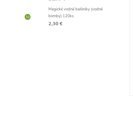
Magické vodné balóniky (vodné
bomby) 120ks
2,30 €
ľašu
Maska na spanie
3,04 €
DO KOŠÍKA
DETAIL
Skladom -
neď
odosielame ihneď
Kód:
D1352
Kód:
D1708/5MM