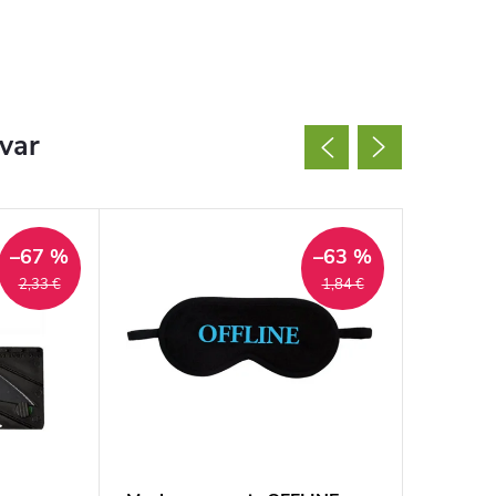
ovar
–67 %
–63 %
2,33 €
1,84 €