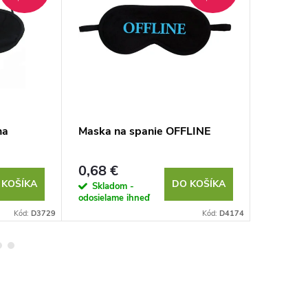
na
Maska na spanie OFFLINE
Pás na 
0,68 €
3,90 €
 KOŠÍKA
DO KOŠÍKA
Skladom -
Sklad
odosielame ihneď
odosielam
Kód:
D3729
Kód:
D4174