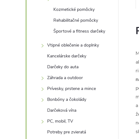
Kozmetické pomôcky
Rehabilitačné pomôcky
Športové a fitness darčeky
Vtipné oblečenie a doplnky
M
Kancelárske darčeky
a
Darčeky do auta
r
Záhrada a outdoor
​​
p
Prívesky, prstene a mince
m
Bonbóny a čokolády
a
Darčeková vína
ž
PC, mobil, TV
n
s
Potreby pre zvieratá