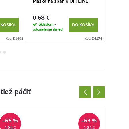
Maska na spanie OFFLINE
Čistič n
0,68 €
0,76 €
Skladom -
Sklad
 KOŠÍKA
DO KOŠÍKA
odosielame ihneď
odosielam
Kód:
D1602
Kód:
D4174
–65 %
–63 %
1,80 €
1,84 €