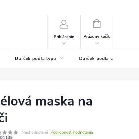
Kontaktné informácie
Veľkoobchodný program
NÁKUPNÝ
KOŠÍK
Prázdny košík
Prihlásenie
Darček podľa typu
Darček podľa ceny
élová maska ​​na
či
Neohodnotené
Podrobnosti hodnotenia
D1139