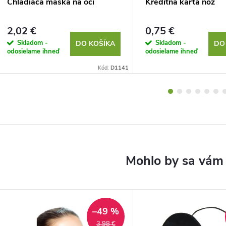
Chladiaca maska ​​na oči
Kreditná karta nôž
2,02 €
0,75 €
Skladom -
Skladom -
DO KOŠÍKA
DO
odosielame ihneď
odosielame ihneď
Kód:
D1141
–49 %
3,98 €