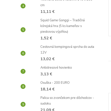
 hlavu
Plyšové putá - ružové
cm
11,11 €
1,79 €
Squid Game Gonggi – Tradičná
Skladom -
DO KOŠÍKA
DO KOŠÍKA
neď
odosielame ihneď
kórejská hra (5 ks kameňov s
pieskovou výplňou)
Kód:
D0373
Kód:
D0466
1,52 €
Cestovná kempingová sprcha do auta
12V
13,02 €
Antistresové hovienko
3,13 €
Osuška - 200 EURO
18,14 €
Palica so zvončekom pre dôchodcov -
–28 %
–39 %
sudoku
21,09 €
29,01 €
5 €