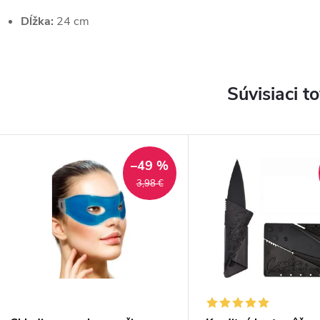
Dĺžka:
24 cm
Súvisiaci t
–49 %
3,98 €