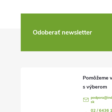
Z
Odoberať newsletter
á
p
ä
t
i
podpora
@
in
sk
e
02 / 6436 