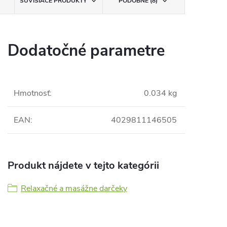
SÚVISIACE PRODUKTY
PODOBNÉ (8)
Dodatočné parametre
Hmotnosť
:
0.034 kg
EAN
:
4029811146505
Produkt nájdete v tejto kategórii
Relaxačné a masážne darčeky