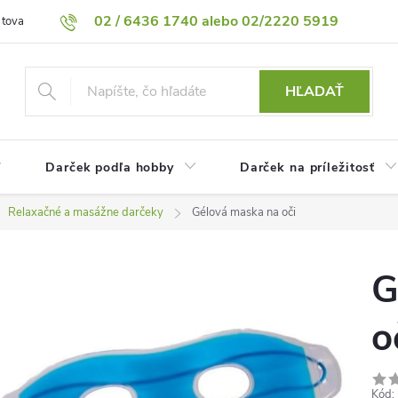
02 / 6436 1740 alebo 02/2220 5919
 tovaru
Vrátenie tovaru
Podmienky ochrany osobných údajov
HĽADAŤ
Darček podľa hobby
Darček na príležitosť
Relaxačné a masážne darčeky
Gélová maska ​​na oči
G
o
Kód: