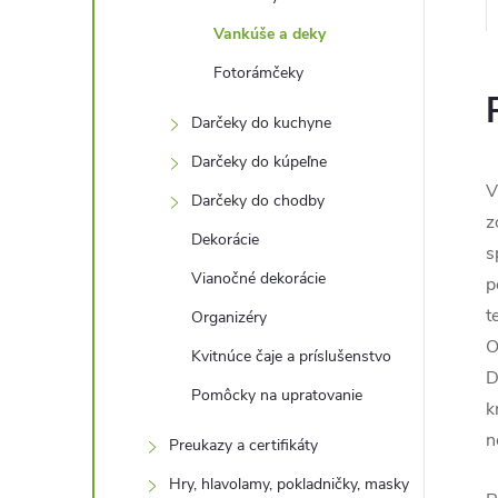
Vankúše a deky
Fotorámčeky
Darčeky do kuchyne
Darčeky do kúpeľne
V
Darčeky do chodby
z
Dekorácie
s
Vianočné dekorácie
p
t
Organizéry
O
Kvitnúce čaje a príslušenstvo
D
Pomôcky na upratovanie
k
n
Preukazy a certifikáty
Hry, hlavolamy, pokladničky, masky