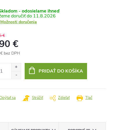
kladom - odosielame ihneď
11.8.2026
Možnosti doručenia
5 €
,90 €
 € bez DPH
otková
:
PRIDAŤ DO KOŠÍKA
Opýtať sa
Strážiť
Zdieľať
Tlač