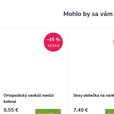
–45 %
17,37 €
Ortopedický vankúš medzi
Sexy obliečka na van
kolená
9,55 €
7,49 €