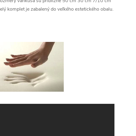
ozmery vankúša sú približne 50 cm 30 cm 7/10 cm
elý komplet je zabalený do veľkého estetického obalu.