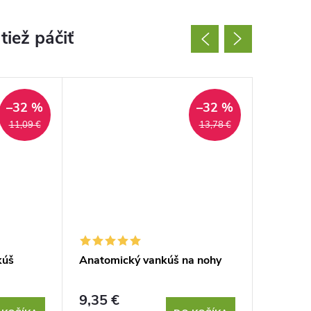
–32 %
–32 %
11,09 €
13,78 €
kúš
Anatomický vankúš na nohy
Vankúš 
9,35 €
17,14 