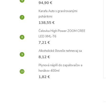
94,90 €
Karafa Auto s gravírovanými
pohárikmi
138,55 €
Čelovka High Power ZOOM CREE
LED XML-T6
7,21 €
vé prso 9cm
Dáždnik na hlavu
Alkoholické človeče nehnevaj sa
8,12 €
1,65 €
Skladom -
DO KOŠÍKA
DO KOŠÍKA
Plynová náplň do zapaľovačov a
neď
odosielame ihneď
horákov 400ml
Kód:
D1566
Kód:
D0373
1,82 €