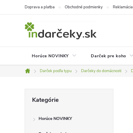
Prejsť
Doprava a platba
Obchodné podmienky
Reklamácia
na
obsah
Horúce NOVINKY
Darček pre koho
Darček podľa typu
Darčeky do domácnosti
D
Domov
B
Preskočiť
Kategórie
kategórie
o
Horúce NOVINKY
č