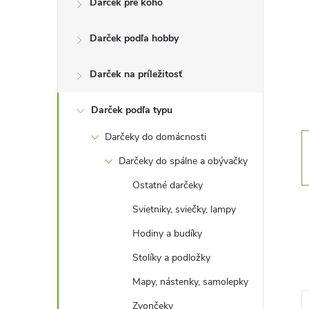
Darček pre koho
n
Darček podľa hobby
ý
p
Darček na príležitosť
a
Darček podľa typu
Darčeky do domácnosti
n
Darčeky do spálne a obývačky
e
Ostatné darčeky
Svietniky, sviečky, lampy
l
Hodiny a budíky
Stolíky a podložky
Mapy, nástenky, samolepky
Zvončeky