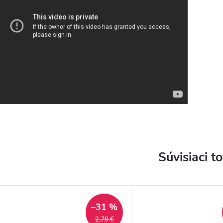
Súvisiaci t
–31 %
2,79 €