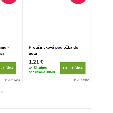
niu -
Protišmyková podložka do
Čajové s
osa
auta
1,21 €
1,94 €
Skladom -
Sklad
 KOŠÍKA
DO KOŠÍKA
odosielame ihneď
odosielam
Kód:
D1482
Kód:
D3306