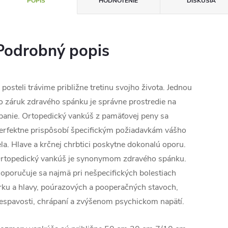
POPIS
HODNOTENIE
DISKUSIA
Podrobný popis
 posteli trávime približne tretinu svojho života. Jednou
o záruk zdravého spánku je správne prostredie na
panie. Ortopedický vankúš z pamäťovej peny sa
erfektne prispôsobí špecifickým požiadavkám vášho
ela. Hlave a krčnej chrbtici poskytne dokonalú oporu.
rtopedický vankúš je synonymom zdravého spánku.
oporučuje sa najmä pri nešpecifických bolestiach
rku a hlavy, poúrazových a pooperačných stavoch,
espavosti, chrápaní a zvýšenom psychickom napätí.