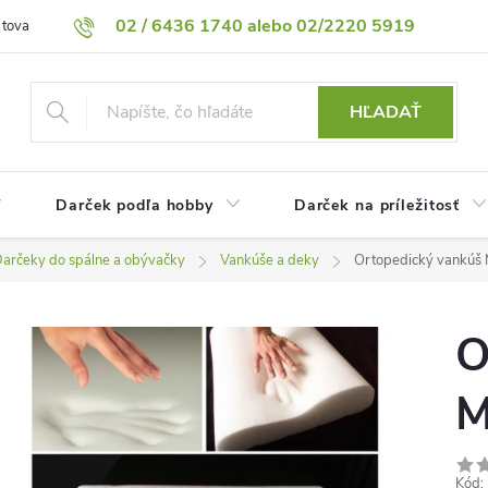
02 / 6436 1740 alebo 02/2220 5919
 tovaru
Vrátenie tovaru
Podmienky ochrany osobných údajov
HĽADAŤ
Darček podľa hobby
Darček na príležitosť
arčeky do spálne a obývačky
Vankúše a deky
Ortopedický vankúš 
O
M
Kód: