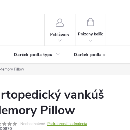
Kontaktné informácie
Veľkoobchodný program
NÁKUPNÝ
KOŠÍK
Prázdny košík
Prihlásenie
Darček podľa typu
Darček podľa ceny
Memory Pillow
rtopedický vankúš
emory Pillow
Neohodnotené
Podrobnosti hodnotenia
D0870