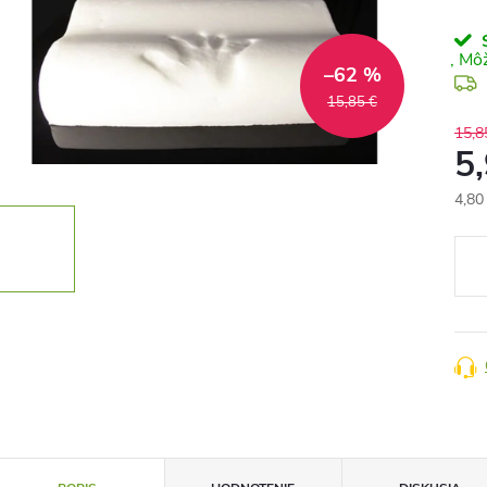
S
–62 %
15,85 €
15,8
5
4,80
Jedn
cena