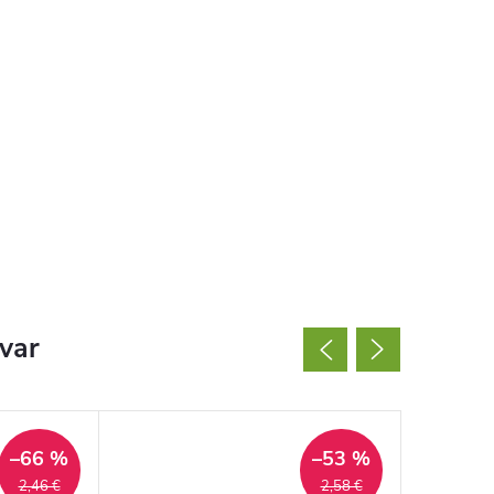
ovar
–66 %
–53 %
2,46 €
2,58 €