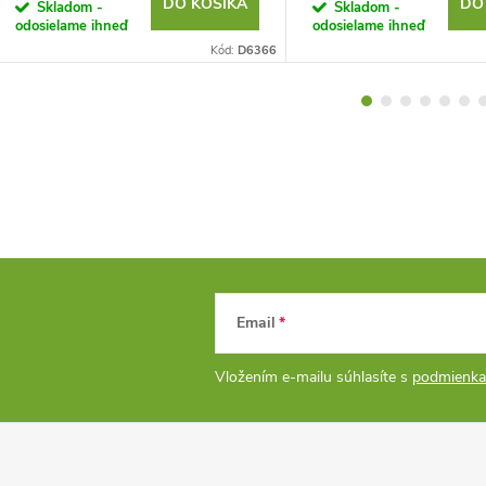
DO KOŠÍKA
DO
Skladom -
Skladom -
odosielame ihneď
odosielame ihneď
Kód:
D6366
Email
Vložením e-mailu súhlasíte s
podmienka