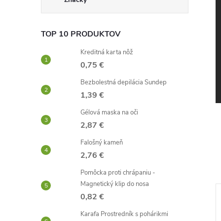
TOP 10 PRODUKTOV
Kreditná karta nôž
0,75 €
Bezbolestná depilácia Sundep
1,39 €
Gélová maska ​​na oči
2,87 €
Falošný kameň
2,76 €
Pomôcka proti chrápaniu -
Magnetický klip do nosa
0,82 €
–44 %
–52 %
Karafa Prostredník s pohárikmi
3,70 €
3,44 €