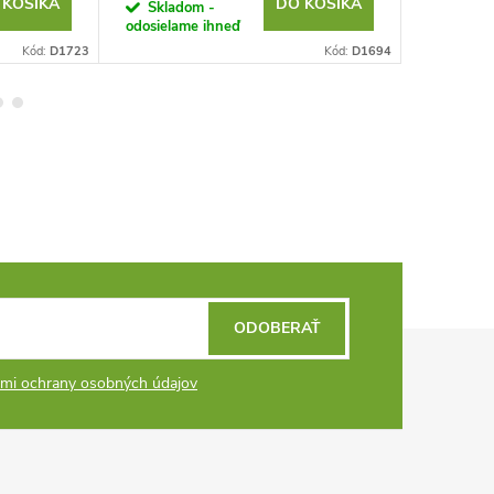
 KOŠÍKA
DO KOŠÍKA
Skladom -
Sklad
odosielame ihneď
odosielam
Kód:
D1723
Kód:
D1694
ODOBERAŤ
mi ochrany osobných údajov