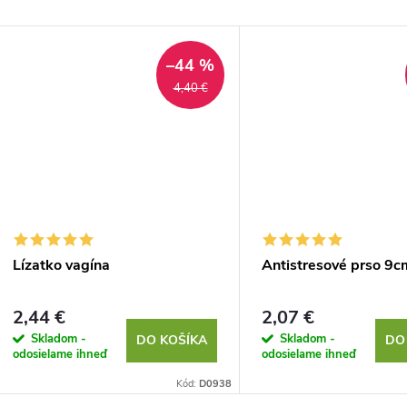
–44 %
4,40 €
Lízatko vagína
Antistresové prso 9c
2,44 €
2,07 €
Skladom -
Skladom -
DO KOŠÍKA
DO
odosielame ihneď
odosielame ihneď
Kód:
D0938