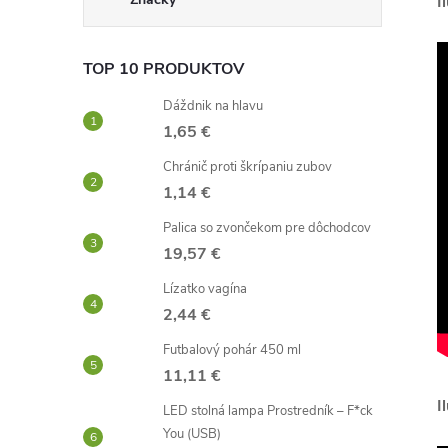
I
TOP 10 PRODUKTOV
Dáždnik na hlavu
1,65 €
Chránič proti škrípaniu zubov
1,14 €
Palica so zvončekom pre dôchodcov
19,57 €
Lízatko vagína
2,44 €
Futbalový pohár 450 ml
11,11 €
I
LED stolná lampa Prostredník – F*ck
You (USB)