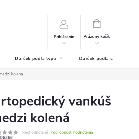
Kontaktné informácie
Veľkoobchodný program
NÁKUPNÝ
KOŠÍK
Prázdny košík
Prihlásenie
Darček podľa typu
Darček podľa ceny
medzi kolená
rtopedický vankúš
edzi kolená
Neohodnotené
Podrobnosti hodnotenia
D6366