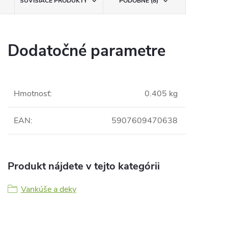
SÚVISIACE PRODUKTY
PODOBNÉ (8)
Dodatočné parametre
Hmotnosť
:
0.405 kg
EAN
:
5907609470638
Produkt nájdete v tejto kategórii
Vankúše a deky