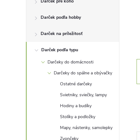
Darček pre koho
n
Darček podľa hobby
ý
p
Darček na príležitosť
a
Darček podľa typu
Darčeky do domácnosti
n
Darčeky do spálne a obývačky
e
Ostatné darčeky
Svietniky, sviečky, lampy
l
Hodiny a budíky
Stolíky a podložky
Mapy, nástenky, samolepky
Zvončeky