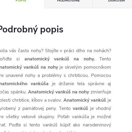
POPIS
HODNOTENIE
DISKUSIA
Podrobný popis
olia vás často nohy? Stojíte v práci dlho na nohách?
ořiďte si
anatomický vankúš na nohy.
Tento
natomický vankúš na nohy
je skvelým pomocníkom
re unavené nohy a problémy s chrbticou. Pomocou
natomického vankúša
je držanie tela správne aj
očas spánku.
Anatomický vankúš na nohy
zmierňuje
olesti chrbtice, kĺbov a svalov.
Anatomický vankúš
je
yrobený z pamäťovej peny. Tento
vankúš
je vhodný
re všetky vekové skupiny. Poťah vankúša je možné
rať. Poďte si tento vankúš kúpiť ako narodeninový