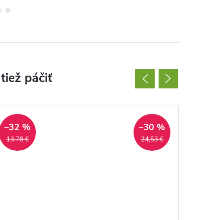
–32 %
–30 %
13,78 €
24,53 €