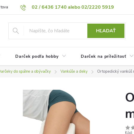
02 / 6436 1740 alebo 02/2220 5919
 tovaru
Vrátenie tovaru
Podmienky ochrany osobných údajov
HĽADAŤ
Darček podľa hobby
Darček na príležitosť
arčeky do spálne a obývačky
Vankúše a deky
Ortopedický vankúš 
O
m
Kód: