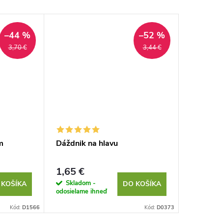
–44 %
–52 %
3,70 €
3,44 €
m
Dáždnik na hlavu
Plyšové
1,65 €
1,79 €
Skladom -
Sklad
 KOŠÍKA
DO KOŠÍKA
odosielame ihneď
odosielam
Kód:
D1566
Kód:
D0373