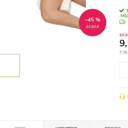
S
–45 %
17,37 €
17,3
9
7,76
Jedn
cena