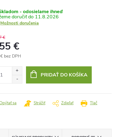
kladom - odosielame ihneď
11.8.2026
Možnosti doručenia
7 €
,55 €
 € bez DPH
otková
:
PRIDAŤ DO KOŠÍKA
Opýtať sa
Strážiť
Zdieľať
Tlač