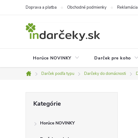
Prejsť
Doprava a platba
Obchodné podmienky
Reklamácia
na
obsah
Horúce NOVINKY
Darček pre koho
Darček podľa typu
Darčeky do domácnosti
D
Domov
B
Preskočiť
Kategórie
kategórie
o
Horúce NOVINKY
č