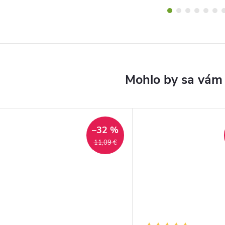
–32 %
11,09 €