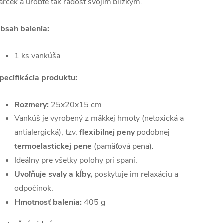
arček a urobte tak radosť svojim blízkym.
bsah balenia:
1 ks vankúša
pecifikácia produktu:
Rozmery:
25x20x15 cm
Vankúš je vyrobený z mäkkej hmoty (netoxická a
antialergická), tzv.
flexibilnej peny
podobnej
termoelastickej pene
(pamäťová pena).
Ideálny pre všetky polohy pri spaní.
Uvoľňuje svaly a kĺby,
poskytuje im relaxáciu a
odpočinok.
Hmotnosť balenia:
405 g