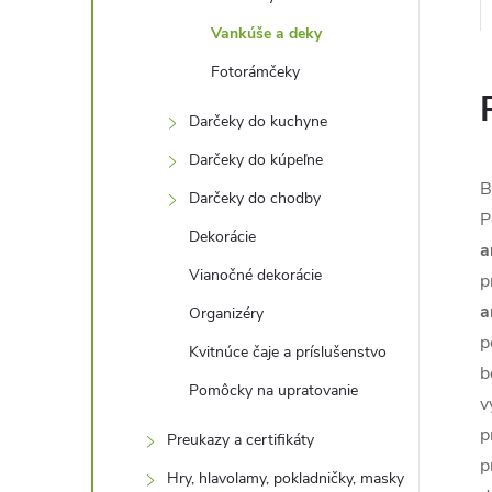
Vankúše a deky
Fotorámčeky
Darčeky do kuchyne
Darčeky do kúpeľne
B
Darčeky do chodby
P
Dekorácie
a
Vianočné dekorácie
p
a
Organizéry
p
Kvitnúce čaje a príslušenstvo
b
Pomôcky na upratovanie
v
p
Preukazy a certifikáty
p
Hry, hlavolamy, pokladničky, masky