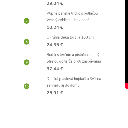
29,04 €
Vtipné pánske tričko s potlačou
Veselý cyklista – bavlnené,
10,24 €
Okrúhla deka tortilla 180 cm
24,35 €
Budík s terčom a pištoľou zelený –
Strelou do terča proti zaspávaniu
37,44 €
Detská plastová hojdačka 3v1 na
záhradu aj do domu
25,91 €