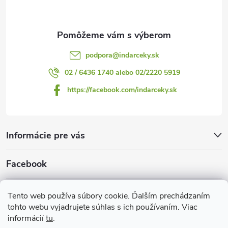
i
e
podpora
@
indarceky.sk
02 / 6436 1740 alebo 02/2220 5919
https://facebook.com/indarceky.sk
Informácie pre vás
Facebook
Prijímame online platby
Tento web používa súbory cookie. Ďalším prechádzaním
tohto webu vyjadrujete súhlas s ich používaním. Viac
informácií
tu
.