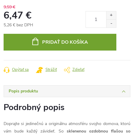
9,59 €
6,47 €
5,26 € bez DPH
Jednotková
cena:
PRIDAŤ DO KOŠÍKA
Opýtať sa
Strážiť
Zdieľať
Popis produktu
Podrobný popis
Doprajte si jedinečnú a originálnu atmosféru svojho domova, ktorú
vám bude každý závidieť. So
sklenenou ozdobnou fľašou so