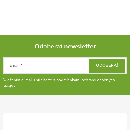
Odoberať newsletter
Z
Email
ODOBERAŤ
á
Vložením e-mailu súhlasíte s
podmienkami ochrany osobných
p
údajov
ä
t