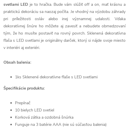
svetlami LED
je to hračka. Bude vám slúžiť off a on, mať krásnu a
praktickú dekoráciu sa naozaj počíta. Je vhodný na výzdobu záhrady
pri príležitosti osláv alebo inej významnej udalosti. Vďaka
dekoratívnej šnúre ho môžete aj zavesiť a nebudete obmedzovaní
tým, že ho musíte postaviť na rovný povrch. Sklenená dekoratívna
fľaša s LED svetlami je originálny darček, ktorý si nájde svoje miesto
v interiéri aj exteriéri.
Obsah balenia:
1ks Sklenené dekoratívne fľaše s LED svetlami
Špecifikácie produktu:
Prepínač
10 bielych LED svetiel
Korková zátka a ozdobná šnúrka
Funguje na 3 batérie AAA (nie sú súčasťou balenia)