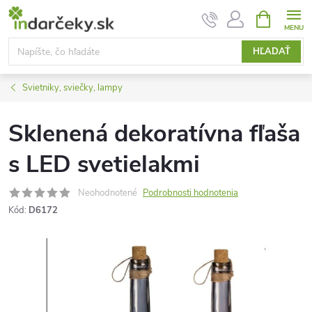
Prejsť
NÁKUPN
KOŠÍK
na
obsah
HĽADAŤ
Svietniky, sviečky, lampy
Sklenená dekoratívna fľaša
s LED svetielakmi
Neohodnotené
Podrobnosti hodnotenia
Kód:
D6172