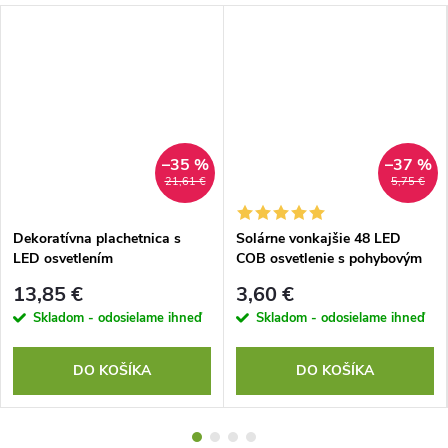
–35 %
–37 %
21,61 €
5,75 €
Dekoratívna plachetnica s
Solárne vonkajšie 48 LED
LED osvetlením
COB osvetlenie s pohybovým
senzorom
13,85 €
3,60 €
Skladom - odosielame ihneď
Skladom - odosielame ihneď
DO KOŠÍKA
DO KOŠÍKA