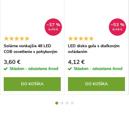
–37 %
–53 %
5,75 €
8,78 €
Solárne vonkajšie 48 LED
LED disko guľa s diaľkovým
COB osvetlenie s pohybovým
ovládaním
senzorom
3,60 €
4,12 €
Skladom - odosielame ihneď
Skladom - odosielame ihneď
DO KOŠÍKA
DO KOŠÍKA