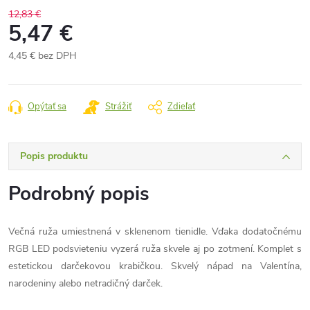
12,83 €
5,47 €
4,45 € bez DPH
Jednotková
cena:
Opýtať sa
Strážiť
Zdieľať
Popis produktu
Podrobný popis
Večná ruža umiestnená v sklenenom tienidle.
Vďaka dodatočnému
RGB LED podsvieteniu vyzerá ruža skvele aj po zotmení.
Komplet s
estetickou darčekovou krabičkou.
Skvelý nápad na Valentína,
narodeniny alebo netradičný darček.