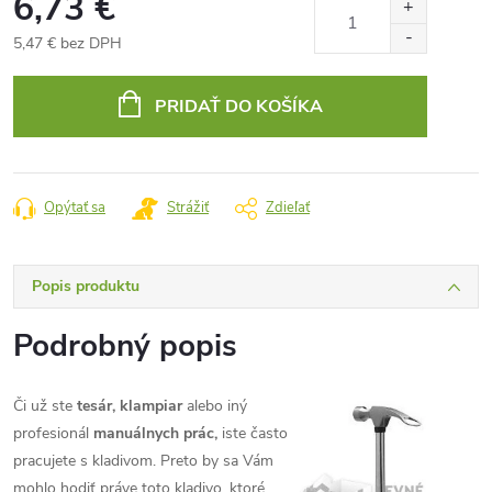
6,73 €
5,47 € bez DPH
Jednotková
cena:
PRIDAŤ DO KOŠÍKA
Opýtať sa
Strážiť
Zdieľať
Popis produktu
Podrobný popis
Či už ste
tesár, klampiar
alebo iný
profesionál
manuálnych prác,
iste často
pracujete s kladivom. Preto by sa Vám
mohlo hodiť práve toto kladivo, ktoré