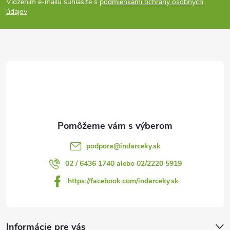
Vložením e-mailu súhlasíte s
podmienkami ochrany osobných
p
údajov
ä
t
i
e
podpora
@
indarceky.sk
02 / 6436 1740 alebo 02/2220 5919
https://facebook.com/indarceky.sk
Informácie pre vás