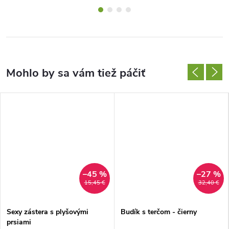
–45 %
–27 %
15,45 €
32,40 €
Sexy zástera s plyšovými
Budík s terčom - čierny
prsiami