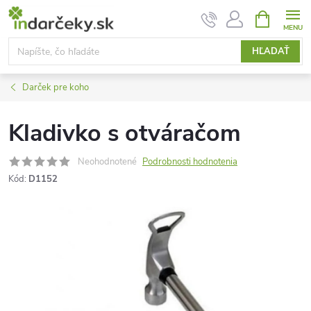
Prejsť
NÁKUPN
KOŠÍK
na
obsah
HĽADAŤ
Darček pre koho
Kladivko s otváračom
Neohodnotené
Podrobnosti hodnotenia
Kód:
D1152