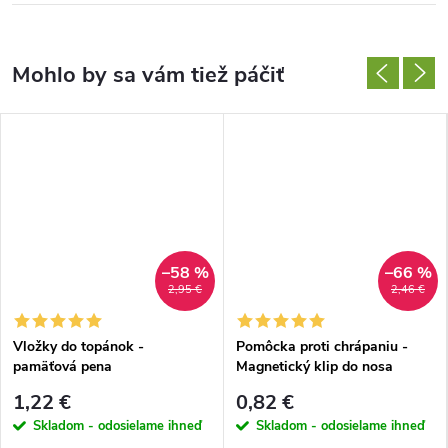
–58 %
–66 %
2,95 €
2,46 €
Vložky do topánok -
Pomôcka proti chrápaniu -
pamäťová pena
Magnetický klip do nosa
1,22 €
0,82 €
Skladom - odosielame ihneď
Skladom - odosielame ihneď