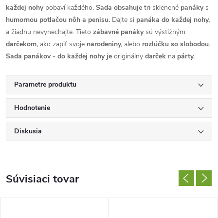
každej nohy
pobaví každého.
Sada obsahuje
tri sklenené
panáky
s
humornou potlačou nôh a penisu.
Dajte si
panáka do každej nohy,
a žiadnu nevynechajte. Tieto
zábavné panáky
sú výstižným
darčekom,
ako zapiť svoje
narodeniny,
alebo
rozlúčku so slobodou.
Sada panákov - do každej nohy je
originálny
darček
na
párty.
Parametre produktu
Hodnotenie
Diskusia
Súvisiaci tovar