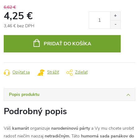
6,62 €
4,25 €
3,46 € bez DPH
Jednotková
cena:
PRIDAŤ DO KOŠÍKA
Opýtať sa
Strážiť
Zdieľať
Popis produktu
Podrobný popis
Váš
kamarát
organizuje
narodeninovú párty
a Vy mu chcete urobiť
radosť niečím naozaj
netradičným.
Táto
humorná sada panákov do