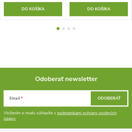
DO KOŠÍKA
DO KOŠÍKA
Odoberať newsletter
Z
Email
ODOBERAŤ
á
Vložením e-mailu súhlasíte s
podmienkami ochrany osobných
p
údajov