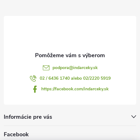
ä
t
i
e
podpora
@
indarceky.sk
02 / 6436 1740 alebo 02/2220 5919
https://facebook.com/indarceky.sk
Informácie pre vás
Facebook