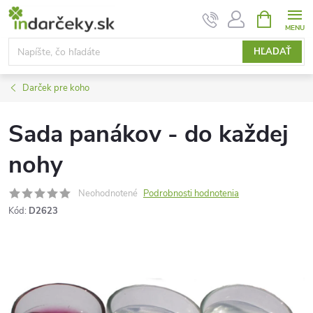
Prejsť
NÁKUPN
KOŠÍK
na
obsah
HĽADAŤ
Darček pre koho
Sada panákov - do každej
nohy
Neohodnotené
Podrobnosti hodnotenia
Kód:
D2623