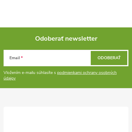
Odoberať newsletter
Z
Email
ODOBERAŤ
á
Vložením e-mailu súhlasíte s
podmienkami ochrany osobných
p
údajov
ä
t
i