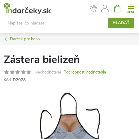
Prejsť
NÁKUPN
KOŠÍK
na
obsah
HĽADAŤ
Darček pre koho
Zástera bielizeň
Neohodnotené
Podrobnosti hodnotenia
Kód:
D2078