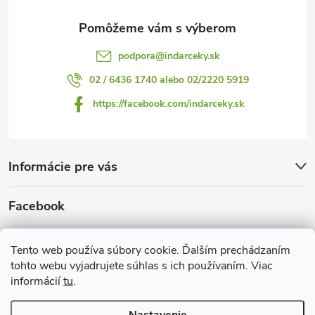
e
podpora
@
indarceky.sk
02 / 6436 1740 alebo 02/2220 5919
https://facebook.com/indarceky.sk
Informácie pre vás
Facebook
Prijímame online platby
Tento web používa súbory cookie. Ďalším prechádzaním
tohto webu vyjadrujete súhlas s ich používaním. Viac
informácií
tu
.