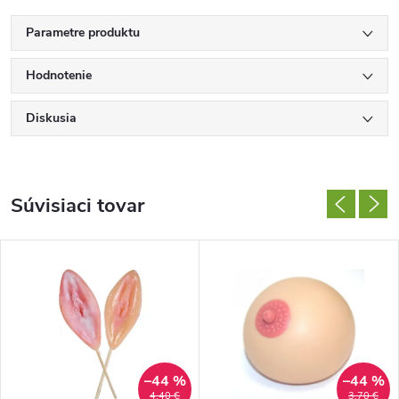
Parametre produktu
Hodnotenie
Diskusia
Súvisiaci tovar
–44 %
–44 %
4,40 €
3,70 €