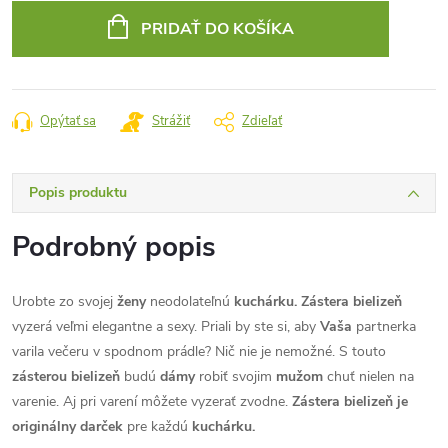
cena:
PRIDAŤ DO KOŠÍKA
Opýtať sa
Strážiť
Zdieľať
Popis produktu
Podrobný popis
Urobte zo svojej
ženy
neodolateľnú
kuchárku. Zástera bielizeň
vyzerá veľmi elegantne a sexy. Priali by ste si, aby
Vaša
partnerka
varila večeru v spodnom prádle? Nič nie je nemožné. S touto
zásterou bielizeň
budú
dámy
robiť svojim
mužom
chuť nielen na
varenie. Aj pri varení môžete vyzerať zvodne.
Zástera bielizeň je
originálny darček
pre každú
kuchárku.