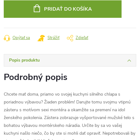
cena:
PRIDAŤ DO KOŠÍKA
Opýtať sa
Strážiť
Zdieľať
Popis produktu
Podrobný popis
Chcete mať doma, priamo vo svojej kuchyni silného chlapa s
poriadnou výbavou? Žiaden problém! Darujte tomu svojmu vtipnú
zásteru s motívom sexi montéra a okamžite sa premení na idol
ženského pokolenia. Zástera zobrazuje vyšportované mužské telo s
bohatou výbavou montérskeho náradia. Určite by sa vo vašej
kuchyni našlo niečo, čo by ste si mohli dať opraviť. Nepotrebovali by