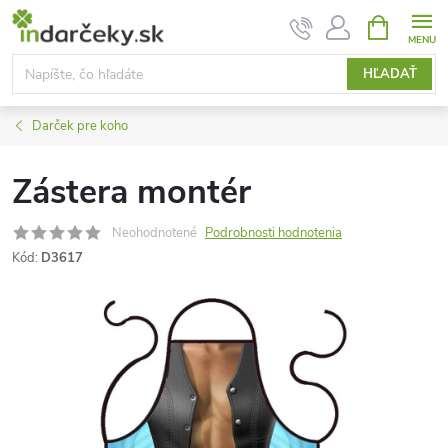
Prejsť
NÁKUPN
KOŠÍK
na
obsah
HĽADAŤ
Darček pre koho
Zástera montér
Neohodnotené
Podrobnosti hodnotenia
Kód:
D3617