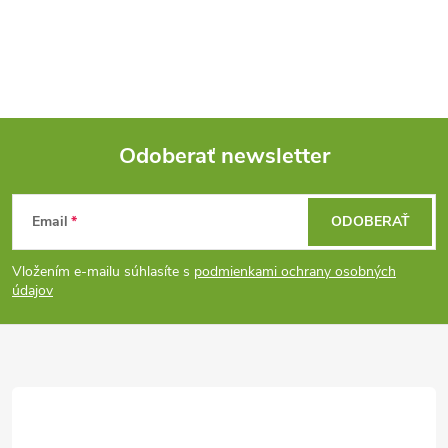
Odoberať newsletter
Z
Email
ODOBERAŤ
á
Vložením e-mailu súhlasíte s
podmienkami ochrany osobných
p
údajov
ä
t