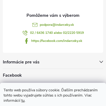
i
e
podpora
@
indarceky.sk
02 / 6436 1740 alebo 02/2220 5919
https://facebook.com/indarceky.sk
Informácie pre vás
Facebook
Prijímame online platby
Tento web používa súbory cookie. Ďalším prechádzaním
tohto webu vyjadrujete súhlas s ich používaním. Viac
informácií
tu
.