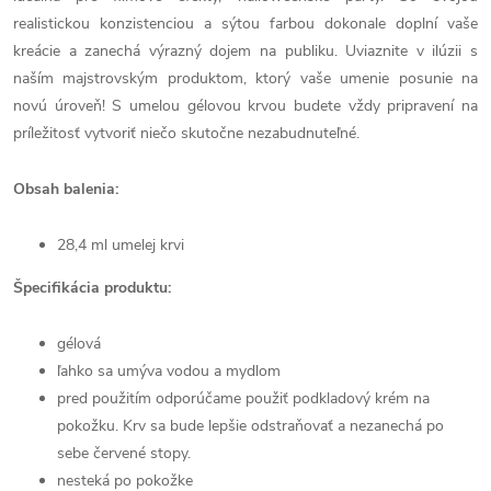
realistickou konzistenciou a sýtou farbou dokonale doplní vaše
kreácie a zanechá výrazný dojem na publiku. Uviaznite v ilúzii s
naším majstrovským produktom, ktorý vaše umenie posunie na
novú úroveň! S umelou gélovou krvou budete vždy pripravení na
príležitosť vytvoriť niečo skutočne nezabudnuteľné.
Obsah balenia:
28,4 ml umelej krvi
Špecifikácia produktu:
gélová
ľahko sa umýva vodou a mydlom
pred použitím odporúčame použiť podkladový krém na
pokožku. Krv sa bude lepšie odstraňovať a nezanechá po
sebe červené stopy.
nesteká po pokožke