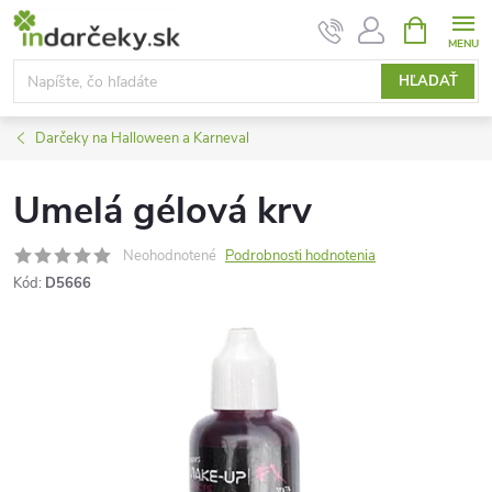
Prejsť
NÁKUPN
KOŠÍK
na
obsah
HĽADAŤ
Darčeky na Halloween a Karneval
Umelá gélová krv
Neohodnotené
Podrobnosti hodnotenia
Kód:
D5666