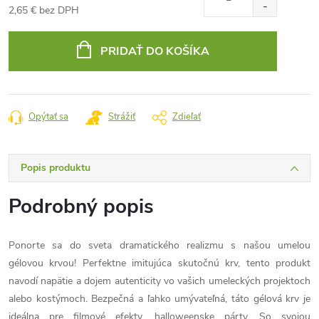
2,65 € bez DPH
Jednotková
cena:
PRIDAŤ DO KOŠÍKA
Opýtať sa
Strážiť
Zdieľať
Popis produktu
Podrobný popis
Ponorte sa do sveta dramatického realizmu s našou umelou
gélovou krvou! Perfektne imitujúca skutočnú krv, tento produkt
navodí napätie a dojem autenticity vo vašich umeleckých projektoch
alebo kostýmoch. Bezpečná a ľahko umývateľná, táto gélová krv je
ideálna pre filmové efekty, halloweenske párty. So svojou