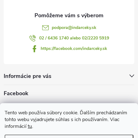
e
podpora
@
indarceky.sk
02 / 6436 1740 alebo 02/2220 5919
https://facebook.com/indarceky.sk
Informácie pre vás
Facebook
Prijímame online platby
Tento web používa súbory cookie. Ďalším prechádzaním
tohto webu vyjadrujete súhlas s ich používaním. Viac
informácií
tu
.