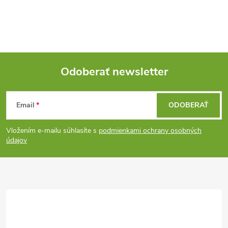
Odoberať newsletter
Z
Email
ODOBERAŤ
á
Vložením e-mailu súhlasíte s
podmienkami ochrany osobných
p
údajov
ä
t
i