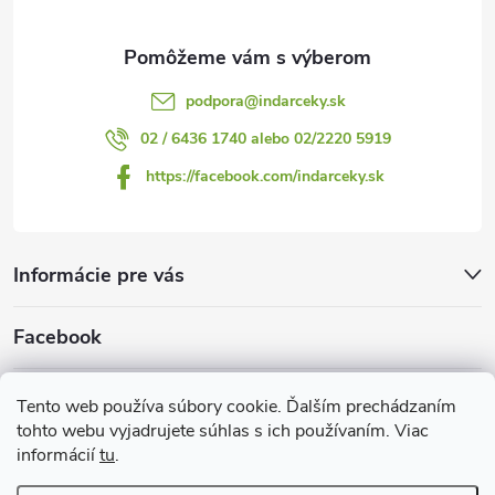
e
podpora
@
indarceky.sk
02 / 6436 1740 alebo 02/2220 5919
https://facebook.com/indarceky.sk
Informácie pre vás
Facebook
Prijímame online platby
Tento web používa súbory cookie. Ďalším prechádzaním
tohto webu vyjadrujete súhlas s ich používaním. Viac
informácií
tu
.