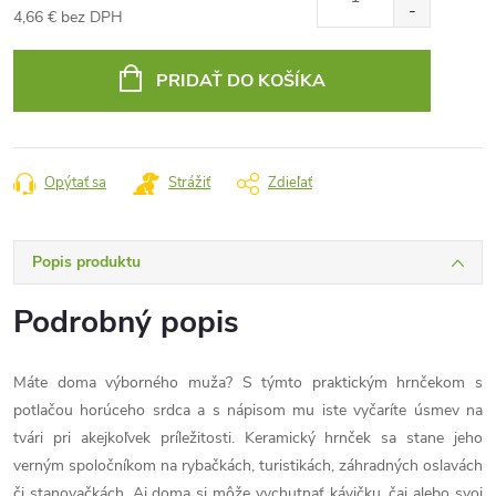
4,66 € bez DPH
Jednotková
cena:
PRIDAŤ DO KOŠÍKA
Opýtať sa
Strážiť
Zdieľať
Popis produktu
Podrobný popis
Máte doma výborného muža? S týmto praktickým hrnčekom s
potlačou horúceho srdca a s nápisom mu iste vyčaríte úsmev na
tvári pri akejkoľvek príležitosti. Keramický hrnček sa stane jeho
verným spoločníkom na rybačkách, turistikách, záhradných oslavách
či stanovačkách. Aj doma si môže vychutnať kávičku, čaj alebo svoj