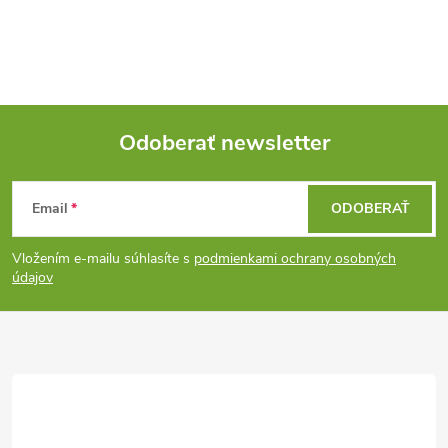
Odoberať newsletter
Z
Email
ODOBERAŤ
á
Vložením e-mailu súhlasíte s
podmienkami ochrany osobných
p
údajov
ä
t
i