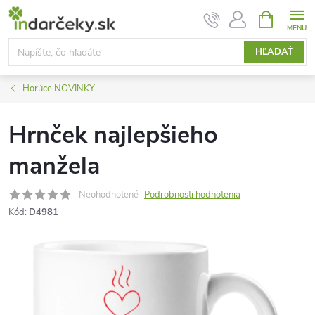
Prejsť
NÁKUPN
KOŠÍK
na
obsah
HĽADAŤ
Horúce NOVINKY
Hrnček najlepšieho
manžela
Neohodnotené
Podrobnosti hodnotenia
Kód:
D4981