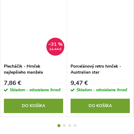
–31 %
11,44 €
Plecháčik - Hrnček
Porcelánový retro hrnček -
najlepšieho manžela
Australian star
7,86 €
9,47 €
Skladom - odosielame ihneď
Skladom - odosielame ihneď
DO KOŠÍKA
DO KOŠÍKA