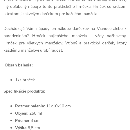
iný obľúbený nápoj z tohto praktického hrnčeka. Hrnček so srdcom
a textom je skvelým darčekom pre každého manžela.
Dochádzajú Vám nápady pri nákupe darčekov na Vianoce alebo k
narodeninám? Hrnček najlepšieho manžela - vždy nažhavený.
Hrnček pre všetkých manželov. Vtipný a praktický darček, ktorý
každému manželovi urobí radosť.
Obsah balenia:
1ks hrnček
Špecifikácie produktu:
Rozmer balenia
:
11x10x10 cm
Objem
: 250 ml
Priemer
8 cm
Výška
9,5 cm