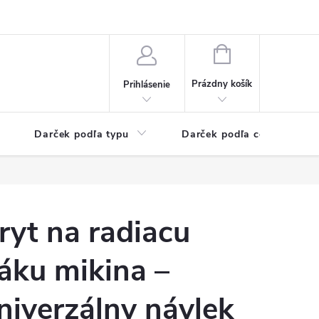
Kontaktné informácie
Veľkoobchodný program
NÁKUPNÝ
KOŠÍK
Prázdny košík
Prihlásenie
Darček podľa typu
Darček podľa ceny
ryt na radiacu
áku mikina –
niverzálny návlek