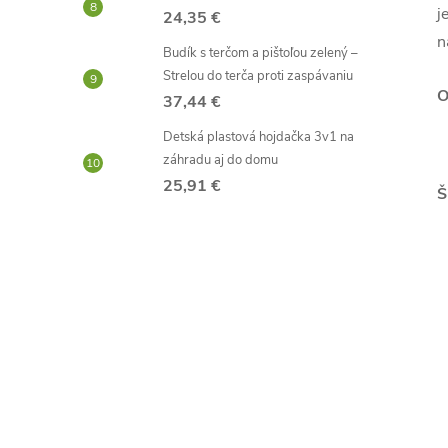
j
24,35 €
n
Budík s terčom a pištoľou zelený –
Strelou do terča proti zaspávaniu
O
37,44 €
Detská plastová hojdačka 3v1 na
záhradu aj do domu
25,91 €
Š