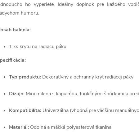
ednoducho ho vyperiete. Ideálny doplnok pre každého vodiča
ádychom humoru.
bsah balenia:
1 ks krytu na radiacu páku
pecifikácia:
Typ produktu:
Dekoratívny a ochranný kryt radiacej páky
Dizajn:
Mini mikina s kapucňou, funkčnými šnúrkami a pr
Kompatibilita:
Univerzálna (vhodná pre väčšinu manuálnyc
Materiál:
Odolná a mäkká polyesterová tkanina