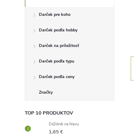
n
Darček pre koho
ý
Darček podľa hobby
p
Darček na príležitosť
a
Darček podľa typu
n
Darček podľa ceny
e
l
Značky
TOP 10 PRODUKTOV
Dáždnik na hlavu
1,65 €