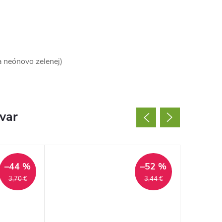
a neónovo zelenej)
ovar
–44 %
–52 %
3,70 €
3,44 €