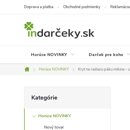
Prejsť
Doprava a platba
Obchodné podmienky
Reklamácia
na
obsah
Horúce NOVINKY
Darček pre koho
Horúce NOVINKY
Kryt na radiacu páku mikina – 
Domov
B
Preskočiť
Kategórie
kategórie
o
Horúce NOVINKY
č
Nový tovar