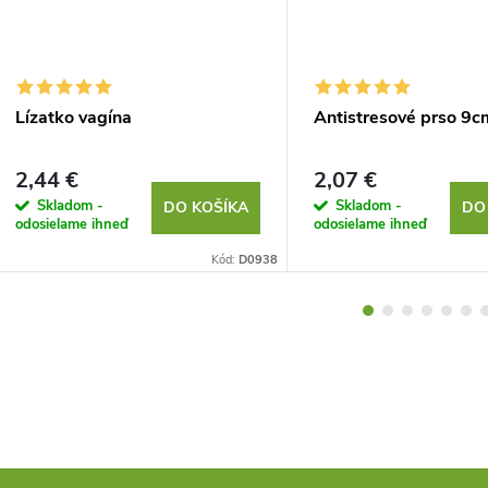
Lízatko vagína
Antistresové prso 9c
2,44 €
2,07 €
Skladom -
Skladom -
DO KOŠÍKA
DO
odosielame ihneď
odosielame ihneď
Kód:
D0938