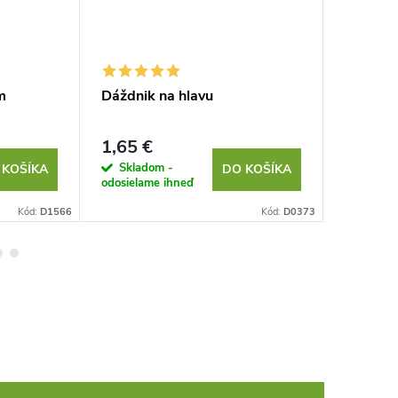
m
Dáždnik na hlavu
Plyšové
1,65 €
1,79 €
Skladom -
Sklad
 KOŠÍKA
DO KOŠÍKA
odosielame ihneď
odosielam
Kód:
D1566
Kód:
D0373