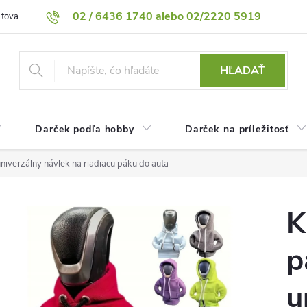
02 / 6436 1740 alebo 02/2220 5919
 tovaru
Vrátenie tovaru
Podmienky ochrany osobných údajov
HĽADAŤ
Darček podľa hobby
Darček na príležitosť
univerzálny návlek na riadiacu páku do auta
K
p
u