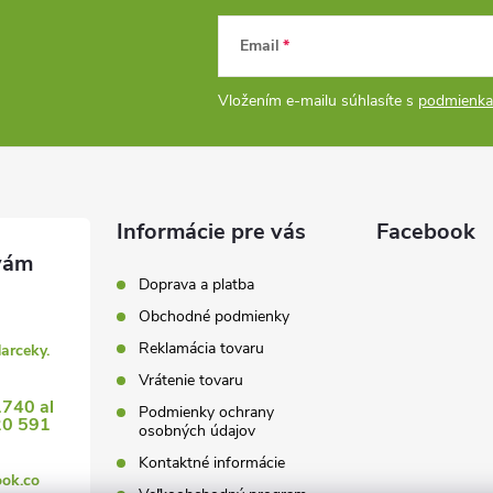
Email
Vložením e-mailu súhlasíte s
podmienka
Informácie pre vás
Facebook
Doprava a platba
Obchodné podmienky
Reklamácia tovaru
darceky.
Vrátenie tovaru
1740 al
Podmienky ochrany
20 591
osobných údajov
Kontaktné informácie
ook.co