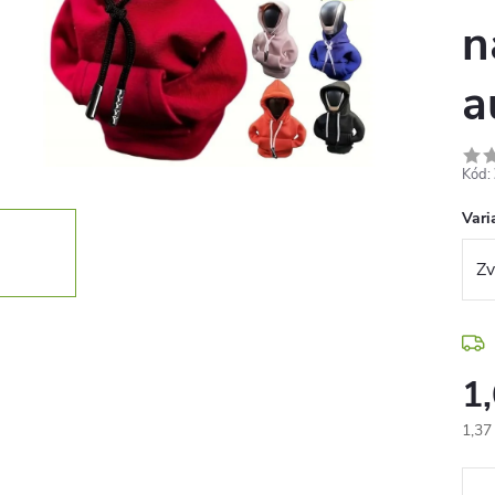
n
a
Kód:
Vari
1
1,37
Jedn
cena