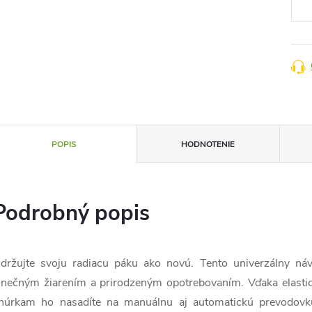
POPIS
HODNOTENIE
Podrobný popis
držujte svoju radiacu páku ako novú. Tento univerzálny náv
lnečným žiarením a prirodzeným opotrebovaním. Vďaka elastic
núrkam ho nasadíte na manuálnu aj automatickú prevodovku