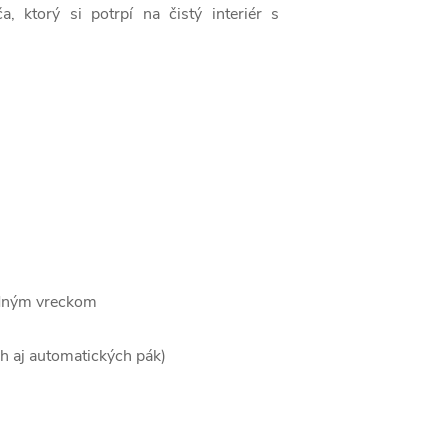
, ktorý si potrpí na čistý interiér s
edným vreckom
h aj automatických pák)