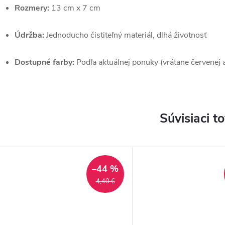
Rozmery:
13 cm x 7 cm
Údržba:
Jednoducho čistiteľný materiál, dlhá životnosť
Dostupné farby:
Podľa aktuálnej ponuky (vrátane červenej 
Súvisiaci t
–44 %
4,40 €