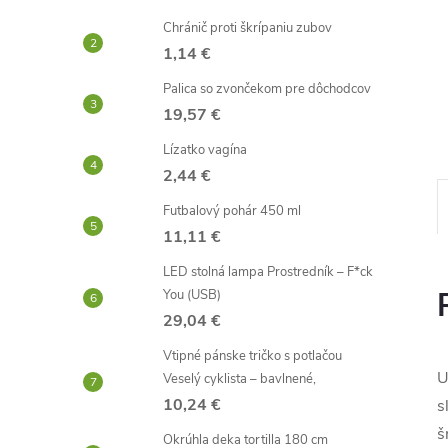
Chránič proti škrípaniu zubov
1,14 €
Palica so zvončekom pre dôchodcov
19,57 €
Lízatko vagína
2,44 €
Futbalový pohár 450 ml
11,11 €
LED stolná lampa Prostredník – F*ck
You (USB)
29,04 €
Vtipné pánske tričko s potlačou
U
Veselý cyklista – bavlnené,
10,24 €
s
š
Okrúhla deka tortilla 180 cm