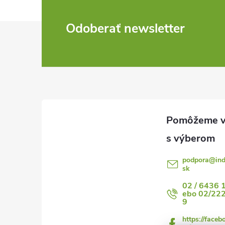
Z
Odoberať newsletter
á
p
ä
t
i
podpora
@
in
sk
e
02 / 6436 
ebo 02/22
9
https://faceb