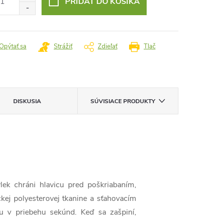
PRIDAŤ DO KOŠÍKA
Opýtať sa
Strážiť
Zdieľať
Tlač
DISKUSIA
SÚVISIACE PRODUKTY
lek chráni hlavicu pred poškriabaním,
kej polyesterovej tkanine a sťahovacím
 v priebehu sekúnd. Keď sa zašpiní,