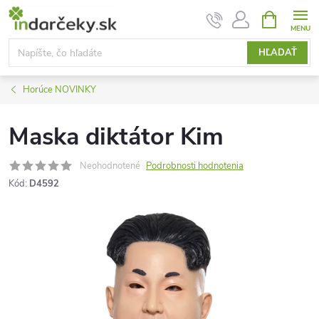
Prejsť
NÁKUPN
KOŠÍK
na
obsah
HĽADAŤ
Horúce NOVINKY
Maska diktátor Kim
Neohodnotené
Podrobnosti hodnotenia
Kód:
D4592