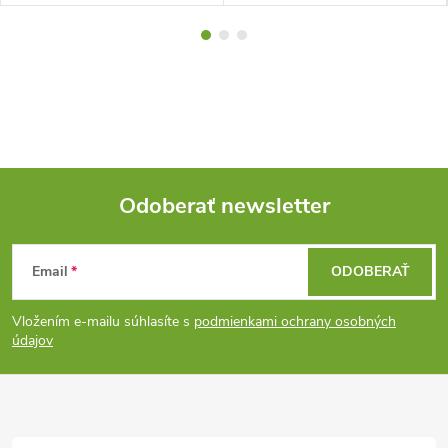
Odoberať newsletter
Z
Email
ODOBERAŤ
á
Vložením e-mailu súhlasíte s
podmienkami ochrany osobných
p
údajov
ä