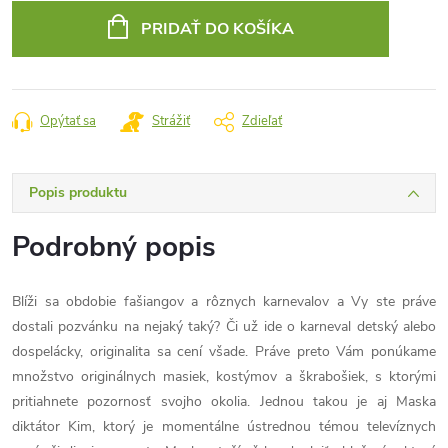
cena:
PRIDAŤ DO KOŠÍKA
Opýtať sa
Strážiť
Zdieľať
Popis produktu
Podrobný popis
Blíži sa obdobie fašiangov a rôznych karnevalov a Vy ste práve
dostali pozvánku na nejaký taký? Či už ide o karneval detský alebo
dospelácky, originalita sa cení všade. Práve preto Vám ponúkame
množstvo originálnych masiek, kostýmov a škrabošiek, s ktorými
pritiahnete pozornosť svojho okolia. Jednou takou je aj Maska
diktátor Kim, ktorý je momentálne ústrednou témou televíznych