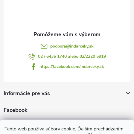
t
i
e
podpora
@
indarceky.sk
02 / 6436 1740 alebo 02/2220 5919
https://facebook.com/indarceky.sk
Informácie pre vás
Facebook
Prijímame online platby
Tento web používa súbory cookie. Ďalším prechádzaním