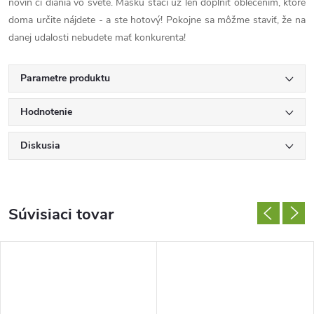
novín či diania vo svete. Masku stačí už len doplniť oblečením, ktoré
doma určite nájdete - a ste hotový! Pokojne sa môžme staviť, že na
danej udalosti nebudete mať konkurenta!
Parametre produktu
Hodnotenie
Diskusia
Súvisiaci tovar