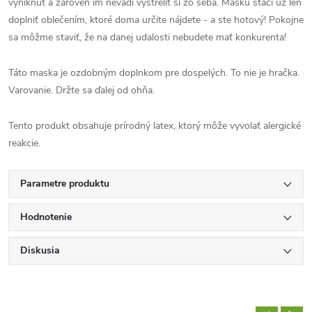
vyniknúť a zároveň im nevadí vystreliť si zo seba. Masku stačí už len
doplniť oblečením, ktoré doma určite nájdete - a ste hotový! Pokojne
sa môžme staviť, že na danej udalosti nebudete mať konkurenta!
Táto maska je ozdobným doplnkom pre dospelých. To nie je hračka.
Varovanie. Držte sa ďalej od ohňa.
Tento produkt obsahuje prírodný latex, ktorý môže vyvolať alergické
reakcie.
Parametre produktu
Hodnotenie
Diskusia