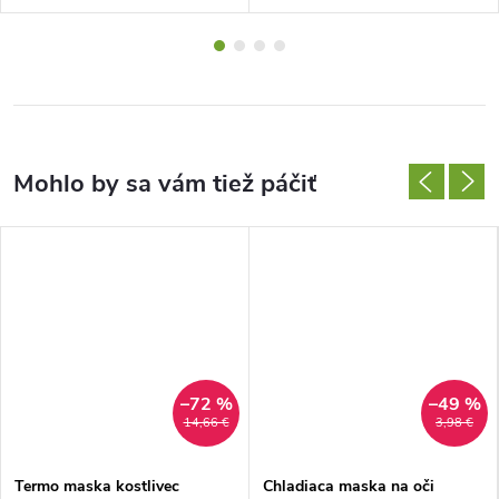
–72 %
–49 %
14,66 €
3,98 €
Termo maska ​​kostlivec
Chladiaca maska ​​na oči