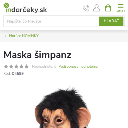
Prejsť
NÁKUPN
KOŠÍK
na
obsah
HĽADAŤ
Horúce NOVINKY
Maska šimpanz
Neohodnotené
Podrobnosti hodnotenia
Kód:
D4599