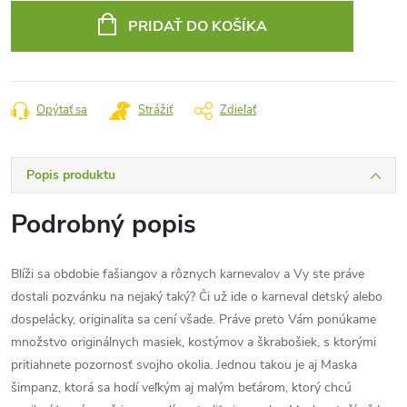
cena:
PRIDAŤ DO KOŠÍKA
Opýtať sa
Strážiť
Zdieľať
Popis produktu
Podrobný popis
Blíži sa obdobie fašiangov a rôznych karnevalov a Vy ste práve
dostali pozvánku na nejaký taký? Či už ide o karneval detský alebo
dospelácky, originalita sa cení všade. Práve preto Vám ponúkame
množstvo originálnych masiek, kostýmov a škrabošiek, s ktorými
pritiahnete pozornosť svojho okolia. Jednou takou je aj Maska
šimpanz, ktorá sa hodí veľkým aj malým beťárom, ktorý chcú