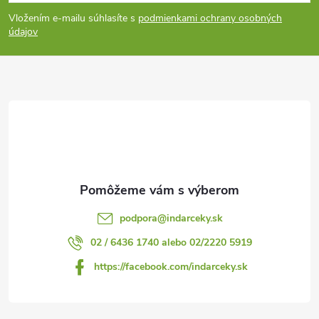
á
Vložením e-mailu súhlasíte s
podmienkami ochrany osobných
p
údajov
ä
t
i
e
podpora
@
indarceky.sk
02 / 6436 1740 alebo 02/2220 5919
https://facebook.com/indarceky.sk