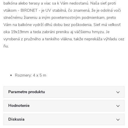
balkóna alebo terasy a viac sa k Vám nedostanú. Naša sieť proti
vtákom - BIRDNET - je UV stabilná, čo znamená, že je odolná voči
slnečnému žiareniu a iným poveternostným podmienkam, preto
Vám na balkóne vydrží dlhú dobu bez poškodenia. Sieť má veľkosť
oka 19x19mm a teda zabráni preniku aj väčšiemu hmyzu. Je
vyrobená z pružného a tenkého vlákna, takže neprekáža výhľadu cez
ňu.
Rozmery: 4 x 5 m
Parametre produktu
Hodnotenie
Diskusia