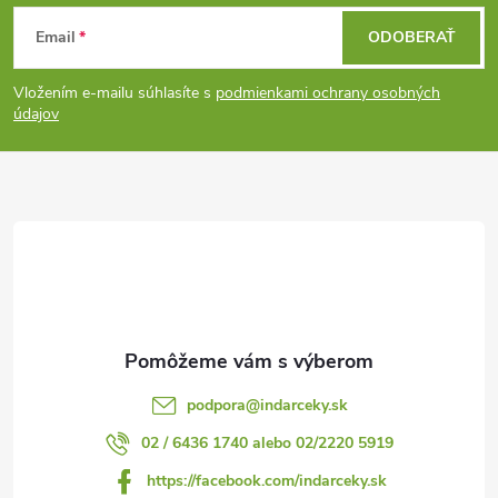
Z
Email
ODOBERAŤ
á
Vložením e-mailu súhlasíte s
podmienkami ochrany osobných
p
údajov
ä
t
i
e
podpora
@
indarceky.sk
02 / 6436 1740 alebo 02/2220 5919
https://facebook.com/indarceky.sk