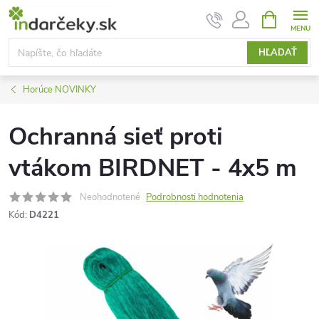
Prejsť
NÁKUPN
KOŠÍK
na
obsah
HĽADAŤ
Horúce NOVINKY
Ochranná sieť proti
vtákom BIRDNET - 4x5 m
Neohodnotené
Podrobnosti hodnotenia
Kód:
D4221