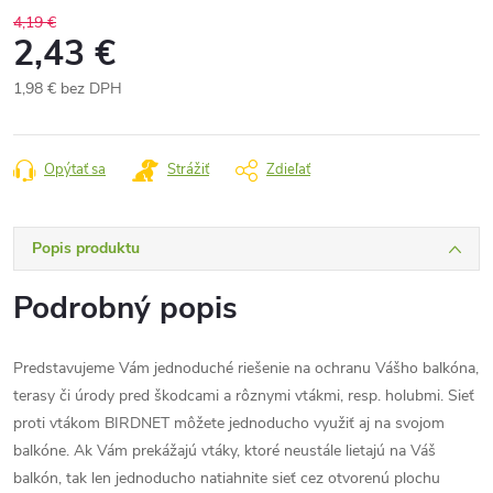
4,19 €
2,43 €
1,98 € bez DPH
Jednotková
cena:
Opýtať sa
Strážiť
Zdieľať
Popis produktu
Podrobný popis
Predstavujeme Vám jednoduché riešenie na ochranu Vášho balkóna,
terasy či úrody pred škodcami a rôznymi vtákmi, resp. holubmi. Sieť
proti vtákom BIRDNET môžete jednoducho využiť aj na svojom
balkóne. Ak Vám prekážajú vtáky, ktoré neustále lietajú na Váš
balkón, tak len jednoducho natiahnite sieť cez otvorenú plochu