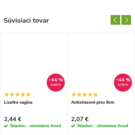
Súvisiaci tovar
–44 %
–44 %
4,40 €
3,70 €
Lízatko vagína
Antistresové prso 9cm
2,44 €
2,07 €
Skladom - odosielame ihneď
Skladom - odosielame ihneď