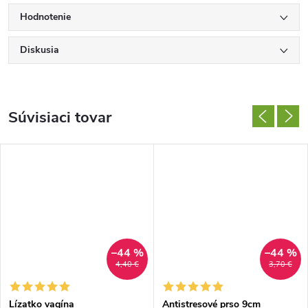
Hodnotenie
Diskusia
Súvisiaci tovar
–44 %
–44 %
4,40 €
3,70 €
Lízatko vagína
Antistresové prso 9cm