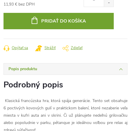
11,93 € bez DPH
Jednotková
cena:
PRIDAŤ DO KOŠÍKA
Opýtať sa
Strážiť
Zdieľať
Popis produktu
Podrobný popis
Klasická francúzska hra, ktorá spája generácie. Tento set obsahuje
6 poctivých kovových gulí v praktickom balení, ktoré nezaberie veľa
miesta v kufri auta ani v skrini. Či už plánujete nedeľnú grilovačku
alebo popoludnie v parku, pétanque je ideálnou voľbou pre relax aj
zdravú súťaživosť