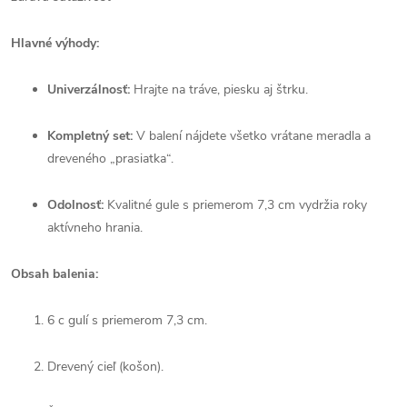
Hlavné výhody:
Univerzálnosť:
Hrajte na tráve, piesku aj štrku.
Kompletný set:
V balení nájdete všetko vrátane meradla a
dreveného „prasiatka“.
Odolnosť:
Kvalitné gule s priemerom 7,3 cm vydržia roky
aktívneho hrania.
Obsah balenia:
6 c gulí s priemerom 7,3 cm.
Drevený cieľ (košon).