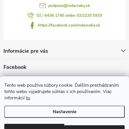
podpora
@
indarceky.sk
02 / 6436 1740 alebo 02/2220 5919
https://facebook.com/indarceky.sk
Informácie pre vás
Facebook
Prijímame online platby
Tento web používa súbory cookie. Ďalším prechádzaním
tohto webu vyjadrujete súhlas s ich používaním. Viac
informácií
tu
.
Nastavenie
Copyright 2026
Indarčeky.sk
. Všetky práva vyhradené.
Upraviť
nastavenie cookies