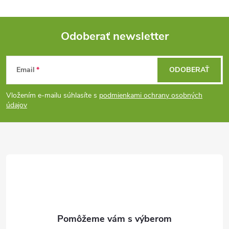
Odoberať newsletter
Z
Email
ODOBERAŤ
á
Vložením e-mailu súhlasíte s
podmienkami ochrany osobných
p
údajov
ä
t
i
e