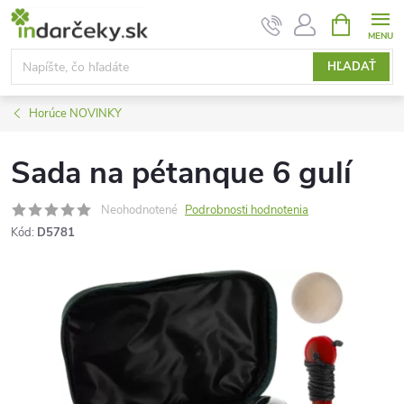
Prejsť
NÁKUPN
KOŠÍK
na
obsah
HĽADAŤ
Horúce NOVINKY
Sada na pétanque 6 gulí
Neohodnotené
Podrobnosti hodnotenia
Kód:
D5781