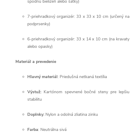
spodnú bielizeň alebo šatky)
7-priehradkový organizér: 33 x 33 x 10 cm (určený na
podprsenky)
6-priehradkový organizér: 33 x 14 x 10 cm (na kravaty
alebo opasky)
Materiál a prevedenie
Hlavný materiál
: Priedušná netkaná textília
Výstuž:
Kartónom spevnené bočné steny pre lepšiu
stabilitu
Doplnky:
Nylon a odolná zliatina zinku
Farba
: Neutrálna sivá