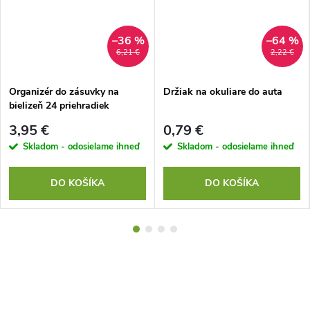
–36 %
–64 %
6,21 €
2,22 €
Organizér do zásuvky na
Držiak na okuliare do auta
bielizeň 24 priehradiek
3,95 €
0,79 €
Skladom - odosielame ihneď
Skladom - odosielame ihneď
DO KOŠÍKA
DO KOŠÍKA