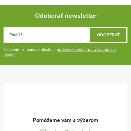
Odoberať newsletter
Z
Email
ODOBERAŤ
á
Vložením e-mailu súhlasíte s
podmienkami ochrany osobných
p
údajov
ä
t
i
e