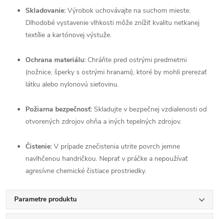
Skladovanie:
Výrobok uchovávajte na suchom mieste.
Dlhodobé vystavenie vlhkosti môže znížiť kvalitu netkanej
textílie a kartónovej výstuže.
Ochrana materiálu:
Chráňte pred ostrými predmetmi
(nožnice, šperky s ostrými hranami), ktoré by mohli prerezať
látku alebo nylonovú sieťovinu.
Požiarna bezpečnosť:
Skladujte v bezpečnej vzdialenosti od
otvorených zdrojov ohňa a iných tepelných zdrojov.
Čistenie:
V prípade znečistenia utrite povrch jemne
navlhčenou handričkou. Neprať v práčke a nepoužívať
agresívne chemické čistiace prostriedky.
Parametre produktu