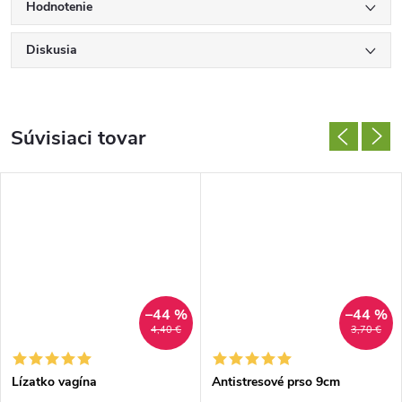
Hodnotenie
Diskusia
Súvisiaci tovar
–44 %
–44 %
4,40 €
3,70 €
Lízatko vagína
Antistresové prso 9cm