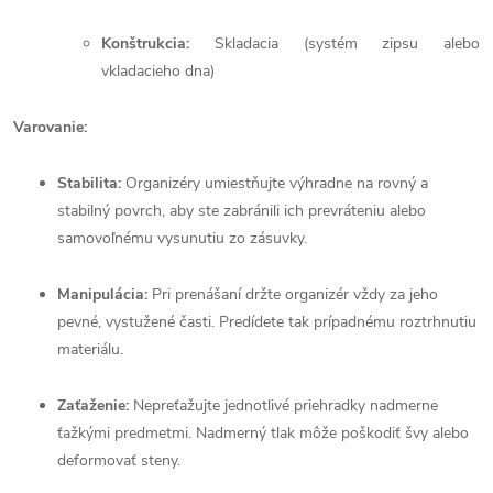
Konštrukcia:
Skladacia (systém zipsu alebo
vkladacieho dna)
Varovanie:
Stabilita:
Organizéry umiestňujte výhradne na rovný a
stabilný povrch, aby ste zabránili ich prevráteniu alebo
samovoľnému vysunutiu zo zásuvky.
Manipulácia:
Pri prenášaní držte organizér vždy za jeho
pevné, vystužené časti. Predídete tak prípadnému roztrhnutiu
materiálu.
Zaťaženie:
Nepreťažujte jednotlivé priehradky nadmerne
ťažkými predmetmi. Nadmerný tlak môže poškodiť švy alebo
deformovať steny.