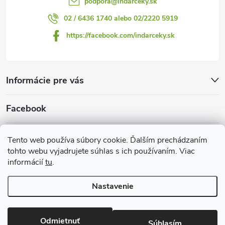
podpora
@
indarceky.sk
02 / 6436 1740 alebo 02/2220 5919
https://facebook.com/indarceky.sk
Informácie pre vás
Facebook
Prijímame online platby
Tento web používa súbory cookie. Ďalším prechádzaním
tohto webu vyjadrujete súhlas s ich používaním. Viac
informácií
tu
.
Nastavenie
Copyright 2026
Indarčeky.sk
. Všetky práva vyhradené.
Upraviť
nastavenie cookies
Odmietnuť
Súhlasím