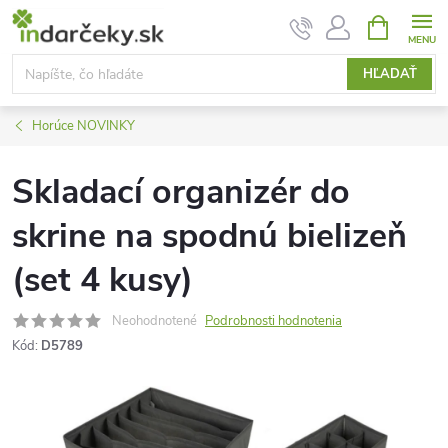
Prejsť
NÁKUPN
KOŠÍK
na
obsah
HĽADAŤ
Horúce NOVINKY
Skladací organizér do
skrine na spodnú bielizeň
(set 4 kusy)
Neohodnotené
Podrobnosti hodnotenia
Kód:
D5789