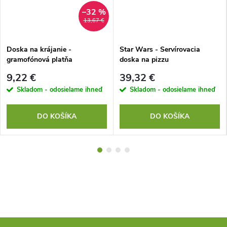
–32 %
13,67 €
Doska na krájanie -
Star Wars - Servírovacia
gramofónová platňa
doska na pizzu
STORMTROOPER
9,22 €
39,32 €
Skladom - odosielame ihneď
Skladom - odosielame ihneď
DO KOŠÍKA
DO KOŠÍKA