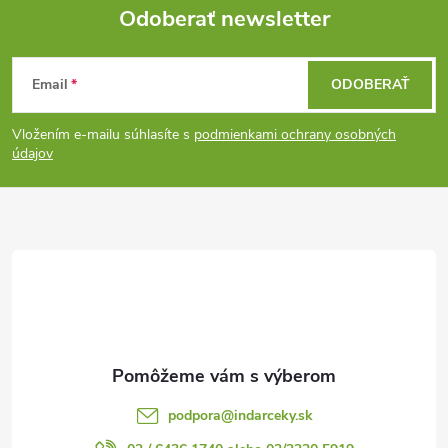
Odoberať newsletter
Z
Email
ODOBERAŤ
á
Vložením e-mailu súhlasíte s
podmienkami ochrany osobných
p
údajov
ä
t
i
e
podpora
@
indarceky.sk