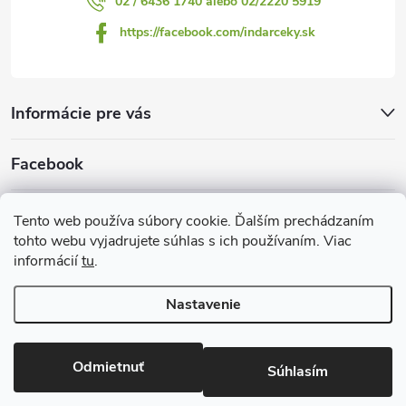
02 / 6436 1740 alebo 02/2220 5919
https://facebook.com/indarceky.sk
Informácie pre vás
Facebook
Prijímame online platby
Tento web používa súbory cookie. Ďalším prechádzaním
tohto webu vyjadrujete súhlas s ich používaním. Viac
informácií
tu
.
Nastavenie
Copyright 2026
Indarčeky.sk
. Všetky práva vyhradené.
Upraviť
nastavenie cookies
Odmietnuť
Súhlasím
Vytvoril Shoptet