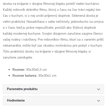
doska na krájanie v dizajne filmovej klapky poteší nielen kuchárov.
Každý milovník dobrého filmu, ktorý z času na čas trávi nejaký ten
čas v kuchyni, si z nej urobí príjemný doplnok. Sklenená doska je
veľmi praktická. Nezadržiava v sebe nečistoty, jednoducho sa umýva
a v čase, keď ju práve nepoužívate, poslúži ako štýlový doplnok
každej modernej kuchyne. Svojim dizajnom zaručene zaujme členov
vašej rodiny i návštevy. Pre milovníkov filmu, ktorí sa s varením príliš
nekamarátia, môže byť zas skvelou motiváciou pre pobyt v kuchyni.
Túto praktickú dosku na krájanie v dizajne filmovej klapky si
zaručene zamilujete.
Rozmer:
30x30x0,3 cm
Rozmer balenia:
30x30x1 cm
Parametre produktu
Hodnotenie