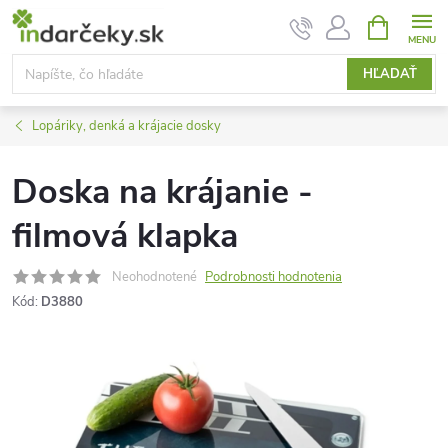
Prejsť
NÁKUPN
KOŠÍK
na
obsah
HĽADAŤ
Lopáriky, denká a krájacie dosky
Doska na krájanie -
filmová klapka
Neohodnotené
Podrobnosti hodnotenia
Kód:
D3880