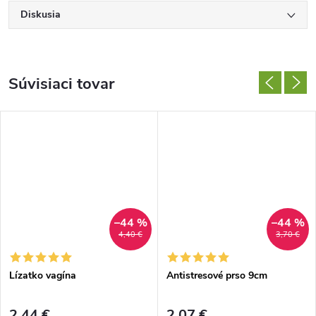
Diskusia
Súvisiaci tovar
–44 %
–44 %
4,40 €
3,70 €
Lízatko vagína
Antistresové prso 9cm
2,44 €
2,07 €