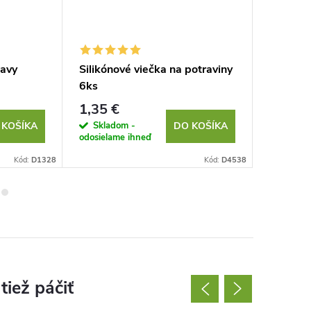
avy
Silikónové viečka na potraviny
Detský 
6ks
jednoro
1,35 €
12,85 
Skladom -
Sklad
 KOŠÍKA
DO KOŠÍKA
odosielame ihneď
odosielam
Kód:
D1328
Kód:
D4538