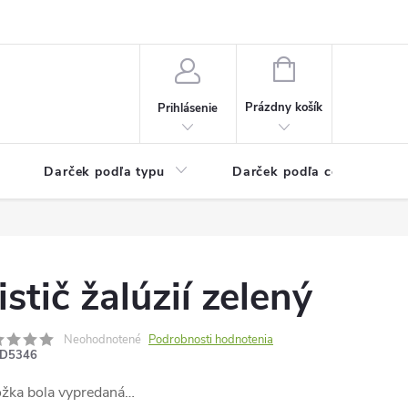
Kontaktné informácie
Veľkoobchodný program
NÁKUPNÝ
KOŠÍK
Prázdny košík
Prihlásenie
Darček podľa typu
Darček podľa ceny
istič žalúzií zelený
Neohodnotené
Podrobnosti hodnotenia
D5346
ožka bola vypredaná…