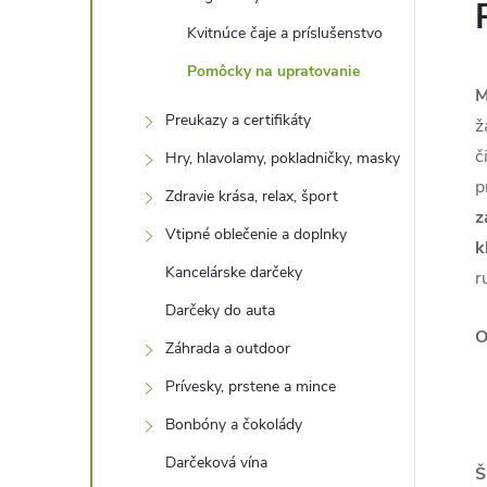
Kvitnúce čaje a príslušenstvo
Pomôcky na upratovanie
M
Preukazy a certifikáty
ž
č
Hry, hlavolamy, pokladničky, masky
p
Zdravie krása, relax, šport
z
Vtipné oblečenie a doplnky
k
Kancelárske darčeky
r
Darčeky do auta
O
Záhrada a outdoor
Prívesky, prstene a mince
Bonbóny a čokolády
Darčeková vína
Š