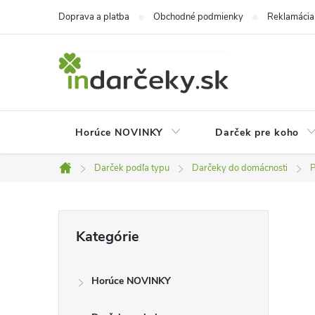
Prejsť
Doprava a platba
Obchodné podmienky
Reklamácia
na
obsah
Horúce NOVINKY
Darček pre koho
Darček podľa typu
Darčeky do domácnosti
P
Domov
B
Preskočiť
Kategórie
kategórie
o
Horúce NOVINKY
č