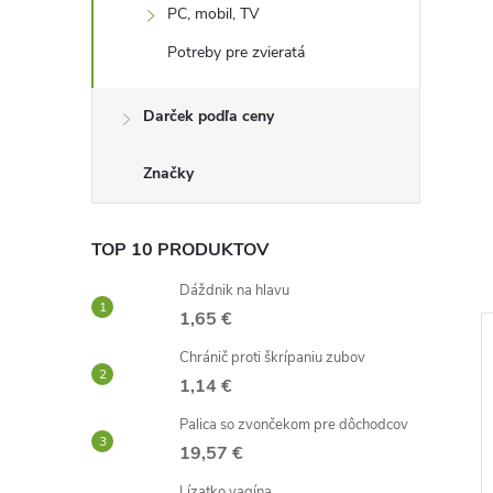
PC, mobil, TV
Potreby pre zvieratá
Darček podľa ceny
Značky
TOP 10 PRODUKTOV
Dáždnik na hlavu
1,65 €
–34 %
Chránič proti škrípaniu zubov
–44 %
1,14 €
7,61 €
4,40 €
Palica so zvončekom pre dôchodcov
19,57 €
Lízatko vagína