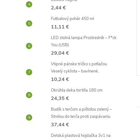
2,44 €
Futbalový pohár 450 ml
11,11 €
a prasiatko
Lízatko vagína
LED stolná lampa Prostredník – F*ck
You (USB)
2,44 €
29,04 €
Skladom -
DO KOŠÍKA
DO KOŠÍKA
neď
odosielame ihneď
Vtipné pánske tričko s potlačou
Veselý cyklista – bavlnené,
Kód:
D3557
Kód:
D0938
10,24 €
Okrúhla deka tortilla 180 cm
24,35 €
Budík s terčom a pištoľou zelený –
Strelou do terča proti zaspávaniu
37,44 €
Detská plastová hojdačka 3v1 na