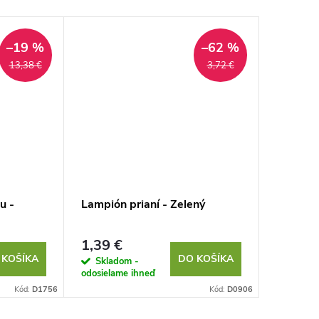
–19 %
–62 %
13,38 €
3,72 €
u -
Lampión prianí - Zelený
Sprchov
chlapov 
1,39 €
4,34 €
 KOŠÍKA
DO KOŠÍKA
Skladom -
Sklad
odosielame ihneď
odosielam
Kód:
D1756
Kód:
D0906