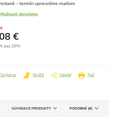
redané - termín upresníme mailom
Možnosti doručenia
 €
,08 €
 € bez DPH
otková
:
Opýtať sa
Strážiť
Zdieľať
Tlač
SÚVISIACE PRODUKTY
PODOBNÉ (6)