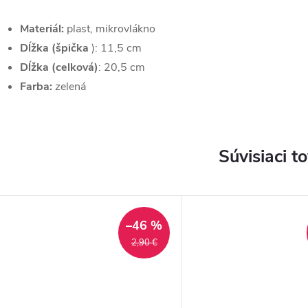
Materiál:
plast, mikrovlákno
Dĺžka (špička
): 11,5 cm
Dĺžka (celková)
: 20,5 cm
Farba:
zelená
Súvisiaci t
–46 %
2,90 €