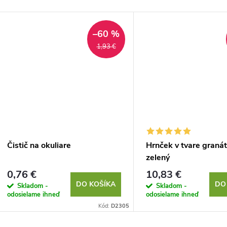
–60 %
1,93 €
Čistič na okuliare
Hrnček v tvare granát
zelený
0,76 €
10,83 €
DO KOŠÍKA
DO
Skladom -
Skladom -
odosielame ihneď
odosielame ihneď
Kód:
D2305