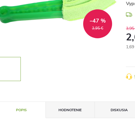
Vyp
–47 %
3,95 €
3,95
2
1,69
Jedn
cena
POPIS
HODNOTENIE
DISKUSIA