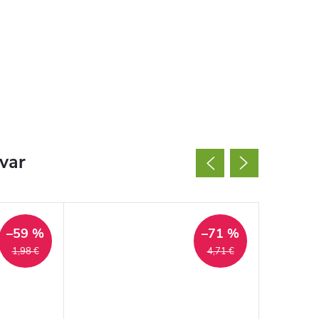
ovar
–59 %
–71 %
1,98 €
4,71 €