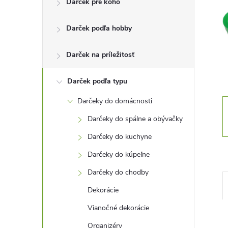
Darček pre koho
n
Darček podľa hobby
ý
p
Darček na príležitosť
a
Darček podľa typu
Darčeky do domácnosti
n
Darčeky do spálne a obývačky
e
Darčeky do kuchyne
Darčeky do kúpeľne
l
Darčeky do chodby
Dekorácie
Vianočné dekorácie
Organizéry