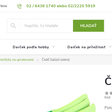
02 / 6436 1740 alebo 02/2220 5919
 tovaru
Vrátenie tovaru
Podmienky ochrany osobných údajov
HĽADAŤ
Darček podľa hobby
Darček na príležitosť
omôcky na upratovanie
Čistič žalúzií zelený
Č
Kód:
Pol