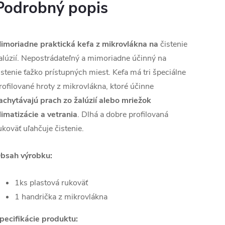
Podrobný popis
imoriadne praktická kefa z mikrovlákna na
čistenie
alúzií.
Nepostrádateľný a mimoriadne účinný na
istenie ťažko prístupných miest.
Kefa má tri špeciálne
rofilované hroty z mikrovlákna, ktoré účinne
achytávajú prach zo žalúzií alebo mriežok
limatizácie a vetrania
.
Dlhá a dobre profilovaná
ukoväť uľahčuje čistenie.
bsah výrobku:
1ks plastová rukoväť
1 handrička z mikrovlákna
pecifikácie produktu: