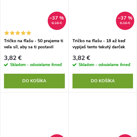
–37 %
–37 %
6,16 €
6,16 €
Tričko na fľašu - 50 prajeme ti
Tričko na fľašu - 18 až keď
veľa síl, aby sa ti postavil
vypiješ tento tekutý darček
3,82 €
3,82 €
Skladom - odosielame ihneď
Skladom - odosielame ihneď
DO KOŠÍKA
DO KOŠÍKA