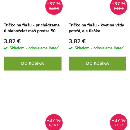
–37 %
–37 %
6,16 €
6,16 €
Tričko na fľašu - prichádzame
Tričko na fľašu - kvetina vždy
ti blahoželať máš predsa 50
poteší, ale fľaška...
3,82 €
3,82 €
Skladom - odosielame ihneď
Skladom - odosielame ihneď
DO KOŠÍKA
DO KOŠÍKA
–37 %
–37 %
6,16 €
6,16 €