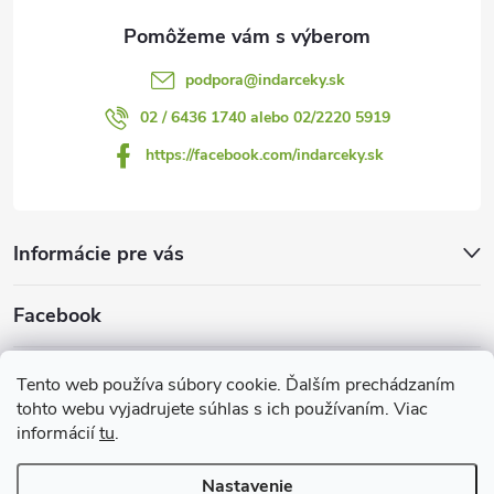
p
e
i
podpora
@
indarceky.sk
s
02 / 6436 1740 alebo 02/2220 5919
u
https://facebook.com/indarceky.sk
Informácie pre vás
Facebook
Prijímame online platby
Tento web používa súbory cookie. Ďalším prechádzaním
tohto webu vyjadrujete súhlas s ich používaním. Viac
informácií
tu
.
Nastavenie