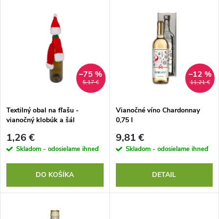
V
Najdrahšie
d
ý
Najpredávanejšie
e
p
Abecedne
n
i
–75 %
–12 %
5,17 €
11,21 €
i
s
e
Textilný obal na fľašu -
Vianočné víno Chardonnay
vianočný klobúk a šál
0,75 l
p
p
1,26 €
9,81 €
r
Skladom - odosielame ihneď
Skladom - odosielame ihneď
r
o
DO KOŠÍKA
DETAIL
o
d
d