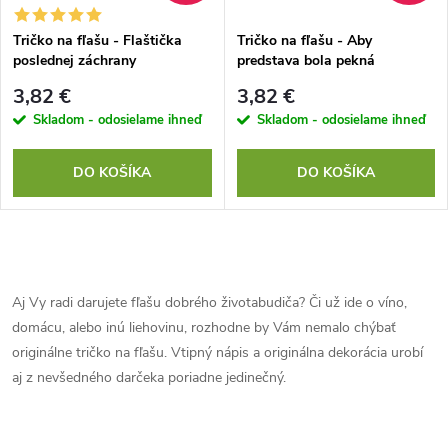
Tričko na fľašu - Flaštička
Tričko na fľašu - Aby
poslednej záchrany
predstava bola pekná
3,82 €
3,82 €
Skladom - odosielame ihneď
Skladom - odosielame ihneď
DO KOŠÍKA
DO KOŠÍKA
O
v
Aj Vy radi darujete fľašu dobrého životabudiča? Či už ide o víno,
domácu, alebo inú liehovinu, rozhodne by Vám nemalo chýbať
l
originálne tričko na fľašu. Vtipný nápis a originálna dekorácia urobí
á
aj z nevšedného darčeka poriadne jedinečný.
d