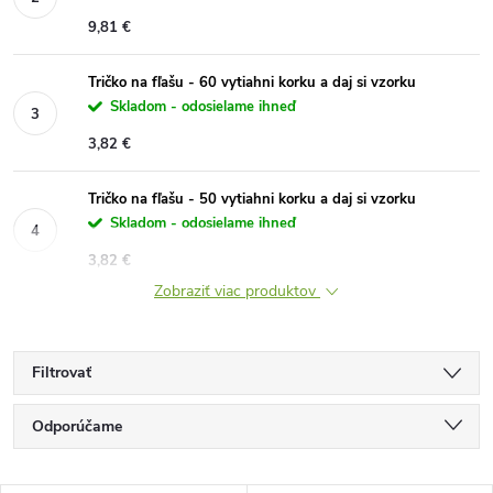
9,81 €
Tričko na fľašu - 60 vytiahni korku a daj si vzorku
Skladom - odosielame ihneď
3,82 €
Tričko na fľašu - 50 vytiahni korku a daj si vzorku
Skladom - odosielame ihneď
3,82 €
Zobraziť viac produktov
Filtrovať
R
Odporúčame
a
Najlacnejšie