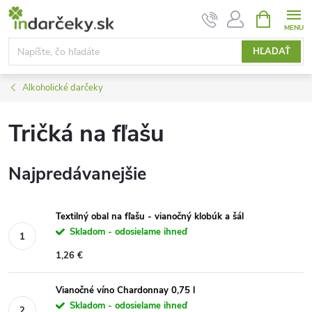
Prejsť
NÁKUPN
KOŠÍK
na
obsah
HĽADAŤ
Alkoholické darčeky
Tričká na fľašu
Najpredávanejšie
Textilný obal na fľašu - vianočný klobúk a šál
Skladom - odosielame ihneď
1,26 €
Vianočné víno Chardonnay 0,75 l
Skladom - odosielame ihneď