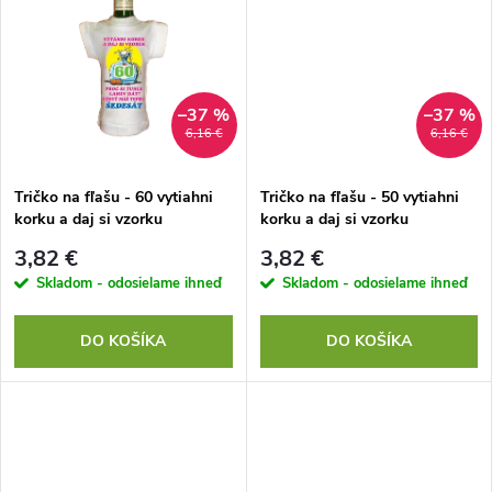
u
u
k
k
t
–37 %
–37 %
6,16 €
6,16 €
t
o
o
Tričko na fľašu - 60 vytiahni
Tričko na fľašu - 50 vytiahni
korku a daj si vzorku
korku a daj si vzorku
v
v
3,82 €
3,82 €
Skladom - odosielame ihneď
Skladom - odosielame ihneď
DO KOŠÍKA
DO KOŠÍKA