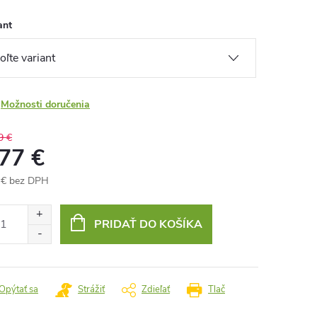
ant
Možnosti doručenia
9 €
,77 €
 € bez DPH
otková
:
PRIDAŤ DO KOŠÍKA
Opýtať sa
Strážiť
Zdieľať
Tlač