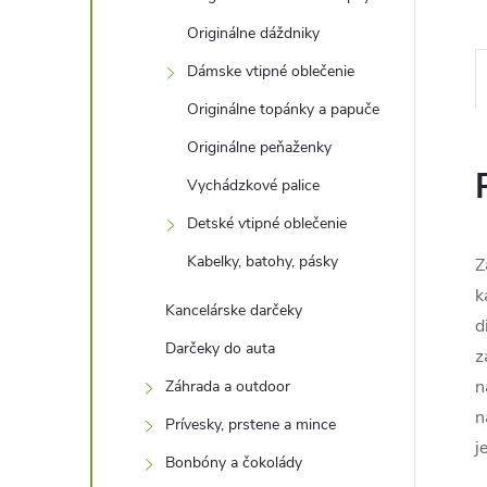
Originálne dáždniky
Dámske vtipné oblečenie
Originálne topánky a papuče
Originálne peňaženky
Vychádzkové palice
Detské vtipné oblečenie
Kabelky, batohy, pásky
Z
k
Kancelárske darčeky
d
Darčeky do auta
z
n
Záhrada a outdoor
n
Prívesky, prstene a mince
j
Bonbóny a čokolády