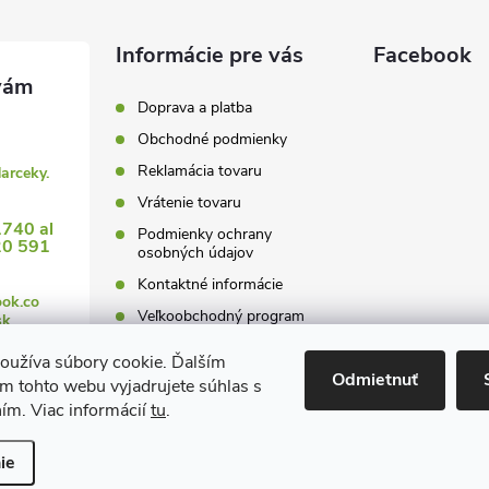
Informácie pre vás
Facebook
Doprava a platba
Obchodné podmienky
Reklamácia tovaru
darceky.
Vrátenie tovaru
1740 al
Podmienky ochrany
20 591
osobných údajov
Kontaktné informácie
ook.co
Veľkoobchodný program
sk
oužíva súbory cookie. Ďalším
Odmietnuť
m tohto webu vyjadrujete súhlas s
ním. Viac informácií
tu
.
 nastavenie cookies
ie