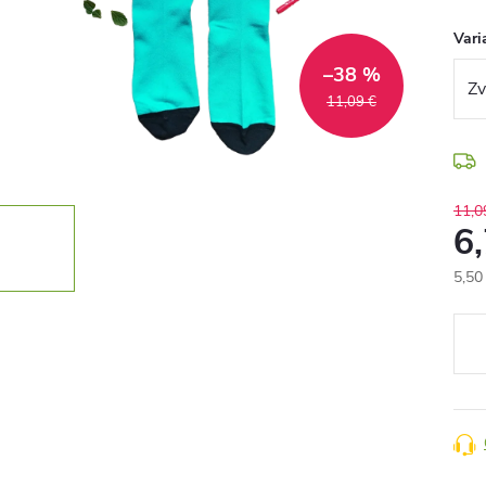
Vari
–38 %
11,09 €
11,0
6
5,50
Jedn
cena