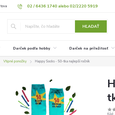
02 / 6436 1740 alebo 02/2220 5919
 tovaru
Vrátenie tovaru
Podmienky ochrany osobných údajov
HĽADAŤ
Darček podľa hobby
Darček na príležitosť
Vtipné ponožky
Happy Socks - 50-tka najlepší ročník
H
t
Kód: