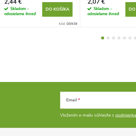
2,44 €
2,07 €
Skladom -
Skladom -
DO KOŠÍKA
DO
odosielame ihneď
odosielame ihneď
Kód:
D0938
Email
Vložením e-mailu súhlasíte s
podmienka