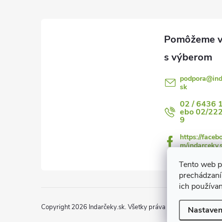
p
ä
t
i
podpora
@
in
sk
e
02 / 6436 
ebo 02/22
9
https://faceb
m/indarceky.
Tento web p
prechádzaní
ich používa
Copyright 2026
Indarčeky.sk
. Všetky práva vyhradené.
Upraviť
Nastaven