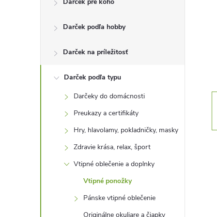
Darček pre koho
n
Darček podľa hobby
ý
p
Darček na príležitosť
a
Darček podľa typu
Darčeky do domácnosti
n
Preukazy a certifikáty
e
Hry, hlavolamy, pokladničky, masky
Zdravie krása, relax, šport
l
Vtipné oblečenie a doplnky
Vtipné ponožky
Pánske vtipné oblečenie
Originálne okuliare a čiapky