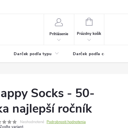
Kontaktné informácie
Veľkoobchodný program
NÁKUPNÝ
KOŠÍK
Prázdny košík
Prihlásenie
Darček podľa typu
Darček podľa ceny
appy Socks - 50-
ka najlepší ročník
Neohodnotené
Podrobnosti hodnotenia
Zvoľte variant