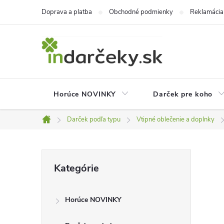
Prejsť
Doprava a platba
Obchodné podmienky
Reklamácia
na
obsah
Horúce NOVINKY
Darček pre koho
Darček podľa typu
Vtipné oblečenie a doplnky
Domov
B
Preskočiť
Kategórie
kategórie
o
Horúce NOVINKY
č