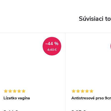
Súvisiaci t
–44 %
4,40 €
Lízatko vagína
Antistresové prso 9c