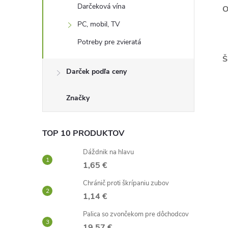
Darčeková vína
O
PC, mobil, TV
Potreby pre zvieratá
Š
Darček podľa ceny
Značky
TOP 10 PRODUKTOV
Dáždnik na hlavu
1,65 €
Chránič proti škrípaniu zubov
1,14 €
Palica so zvončekom pre dôchodcov
19,57 €