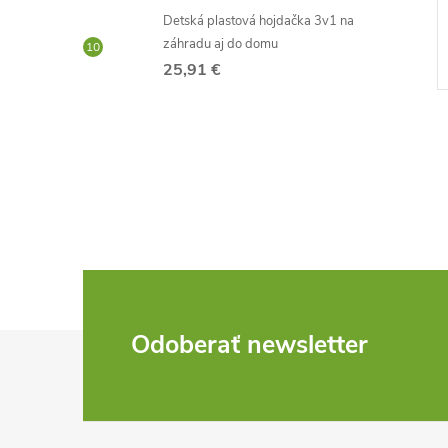
3,20 €
Detská plastová hojdačka 3v1 na
Skladom -
DO KOŠÍKA
DO KOŠÍKA
záhradu aj do domu
neď
odosielame ihneď
25,91 €
Kód:
D2781
Kód:
D1247
Z
Odoberať newsletter
á