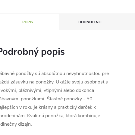
POPIS
HODNOTENIE
Podrobný popis
ábavné ponožky sú absolútnou nevyhnutnosťou pre
aždú zásuvku na ponožky. Ukážte svoju osobnosť s
ivokými, bláznivými, vtipnými alebo dokonca
ábavnými ponožkami. Šťastné ponožky - 50
ajlepších v roku je krásny a praktický darček k
arodeninám. Kvalitná ponožka, ktorá kombinuje
edinečný dizajn.