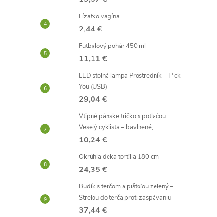
Lízatko vagína
2,44 €
Futbalový pohár 450 ml
11,11 €
LED stolná lampa Prostredník – F*ck
–39 %
–41 %
You (USB)
4,76 €
5,47 €
29,04 €
Vtipné pánske tričko s potlačou
Veselý cyklista – bavlnené,
10,24 €
Okrúhla deka tortilla 180 cm
24,35 €
Budík s terčom a pištoľou zelený –
vodotryskom
Cestoviny penis
Strelou do terča proti zaspávaniu
37,44 €