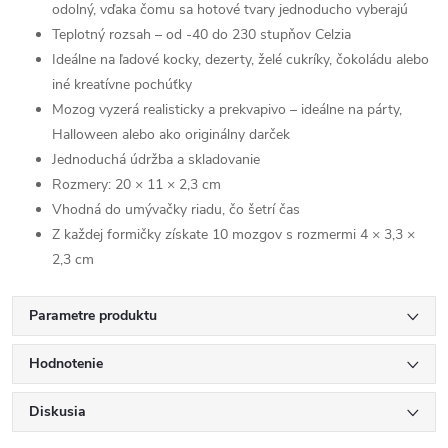
odolný, vďaka čomu sa hotové tvary jednoducho vyberajú
Teplotný rozsah – od -40 do 230 stupňov Celzia
Ideálne na ľadové kocky, dezerty, želé cukríky, čokoládu alebo
iné kreatívne pochúťky
Mozog vyzerá realisticky a prekvapivo – ideálne na párty,
Halloween alebo ako originálny darček
Jednoduchá údržba a skladovanie
Rozmery: 20 × 11 × 2,3 cm
Vhodná do umývačky riadu, čo šetrí čas
Z každej formičky získate 10 mozgov s rozmermi 4 × 3,3 ×
2,3 cm
Parametre produktu
Hodnotenie
Diskusia