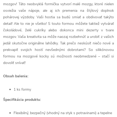
mozgov! Táto neobvyklá formička vytvorí malé mozgy, ktoré nielen
osviežia vaše nápoje, ale aj ich premenia na štýlový doplnok
pohárovej výzdoby. Vaši hostia sa budú smiať a obdivovať takýto
detail! Ale to nie je všetko! S touto formou môžete taktiež vytvárať
čokoládové, želé cukríky alebo dokonca mini dezerty v tvare
mozgov. Vaša kreativita sa môže naozaj rozbehnúť a urobiť z vašich
jedál skutočne originálne lahôdky. Tak prečo neskúsiť niečo nové a
prekvapiť svojich hostí nevšednými dobrotami? So silikónovou
formou na mozgové kocky sú možnosti neobmedzené – stačí si
dovoliť snívať!
Obsah balenia:
1 ks formy
Špecifikácia produktu:
Flexibilný, bezpečný (vhodný na styk s potravinami) a tepelne