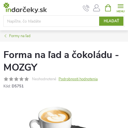
Prejsť
NÁKUPN
KOŠÍK
na
obsah
HĽADAŤ
Formy na ľad
Forma na ľad a čokoládu -
MOZGY
Neohodnotené
Podrobnosti hodnotenia
Kód:
D5751