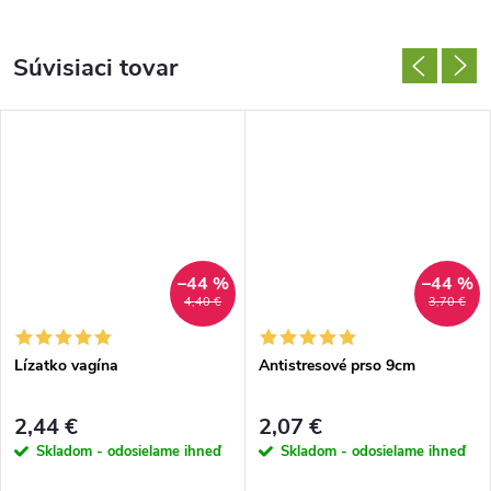
Súvisiaci tovar
–44 %
–44 %
4,40 €
3,70 €
Lízatko vagína
Antistresové prso 9cm
2,44 €
2,07 €
Skladom - odosielame ihneď
Skladom - odosielame ihneď