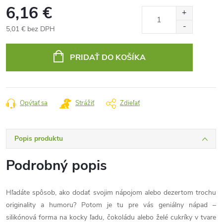
6,16 €
5,01 € bez DPH
Jednotková
cena:
PRIDAŤ DO KOŠÍKA
Opýtať sa
Strážiť
Zdieľať
Popis produktu
Podrobný popis
Hľadáte spôsob, ako dodať svojim nápojom alebo dezertom trochu
originality a humoru? Potom je tu pre vás geniálny nápad –
silikónová forma na kocky ľadu, čokoládu alebo želé cukríky v tvare