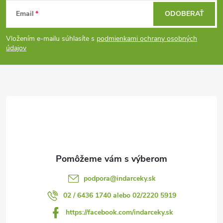
Z
Email
ODOBERAŤ
á
Vložením e-mailu súhlasíte s
podmienkami ochrany osobných
p
údajov
ä
t
i
e
podpora
@
indarceky.sk
02 / 6436 1740 alebo 02/2220 5919
https://facebook.com/indarceky.sk