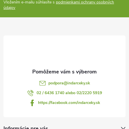
Vložením e-mailu súhlasíte s
podmienkami ochrany osobných
p
údajov
ä
t
i
e
podpora
@
indarceky.sk
02 / 6436 1740 alebo 02/2220 5919
https://facebook.com/indarceky.sk
Informácie pre vás