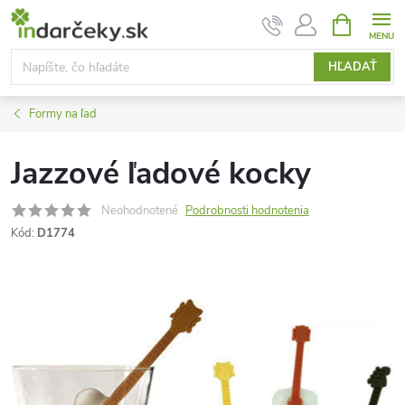
Prejsť
NÁKUPN
KOŠÍK
na
obsah
HĽADAŤ
Formy na ľad
Jazzové ľadové kocky
Neohodnotené
Podrobnosti hodnotenia
Kód:
D1774