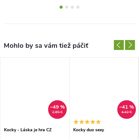
–49 %
–41 %
2,85 €
4,42 €
Kocky - Láska je hra CZ
Kocky duo sexy