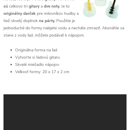
sú
celkovo tri
gitary
a
dve noty.
Je to
originálny darček
pre milovníkov hudby a
tiež skvelý doplnok
na párty.
Použitie je
jednoduché do formy nalejete vodu a necháte zmraziť. Akonáhle sa
stane z vody ľad, môžete podávať k nápojom.
Originálna forma na ľad
Vytvorte si ľadovú gitaru
Skvelé miešadlo nápojov
Veľkosť formy: 20 x 17 x 2 cm