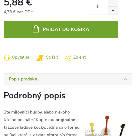
5,88 €
4,78 € bez DPH
Jednotková
cena:
PRIDAŤ DO KOŠÍKA
Opýtať sa
Strážiť
Zdieľať
Popis produktu
Podrobný popis
Ste
milovníci hudby,
alebo niekoho
takého poznáte? Kúpte mu
originálne
Jazzové ľadové kocky.
Jedná sa o
formu
na
ľad,
ktorá je v tvare
gitary.
Vo forme