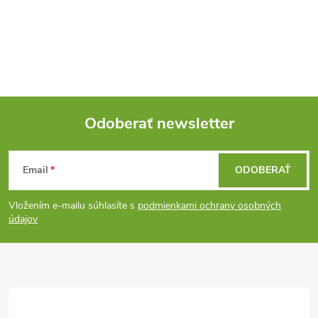
a
c
i
e
Odoberať newsletter
p
Z
r
Email
ODOBERAŤ
v
á
k
Vložením e-mailu súhlasíte s
podmienkami ochrany osobných
p
údajov
y
ä
v
t
ý