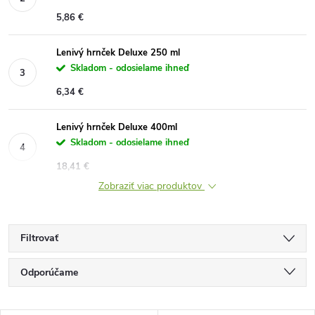
5,86 €
Lenivý hrnček Deluxe 250 ml
Skladom - odosielame ihneď
6,34 €
Lenivý hrnček Deluxe 400ml
Skladom - odosielame ihneď
18,41 €
Zobraziť viac produktov
Filtrovať
R
Odporúčame
a
Najlacnejšie