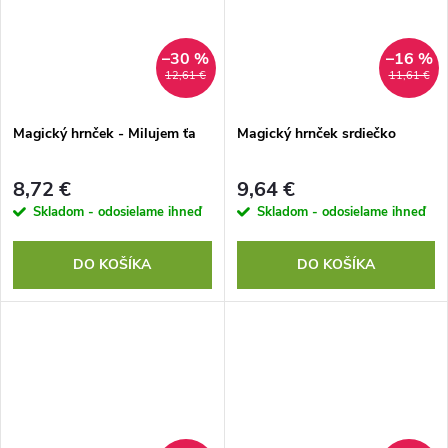
–30 %
–16 %
12,61 €
11,61 €
Magický hrnček - Milujem ťa
Magický hrnček srdiečko
8,72 €
9,64 €
Skladom - odosielame ihneď
Skladom - odosielame ihneď
DO KOŠÍKA
DO KOŠÍKA