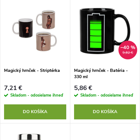
V
Najdrahšie
d
ý
Najpredávanejšie
e
p
Abecedne
n
i
–40 %
9,82 €
i
s
e
Magický hrnček - Striptérka
Magický hrnček - Batéria -
330 ml
p
p
7,21 €
5,86 €
r
Skladom - odosielame ihneď
Skladom - odosielame ihneď
r
o
DO KOŠÍKA
DO KOŠÍKA
o
d
d