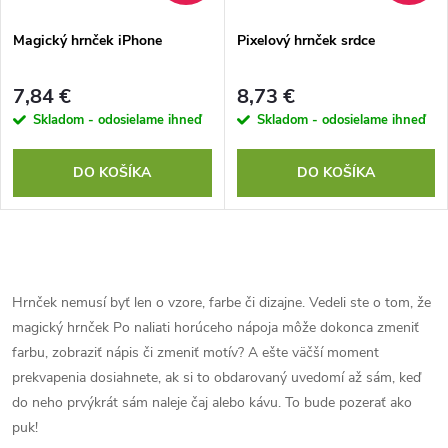
Magický hrnček iPhone
Pixelový hrnček srdce
7,84 €
8,73 €
Skladom - odosielame ihneď
Skladom - odosielame ihneď
DO KOŠÍKA
DO KOŠÍKA
O
v
Hrnček nemusí byť len o vzore, farbe či dizajne. Vedeli ste o tom, že
magický hrnček Po naliati horúceho nápoja môže dokonca zmeniť
l
farbu, zobraziť nápis či zmeniť motív? A ešte väčší moment
á
prekvapenia dosiahnete, ak si to obdarovaný uvedomí až sám, keď
do neho prvýkrát sám naleje čaj alebo kávu. To bude pozerať ako
d
puk!