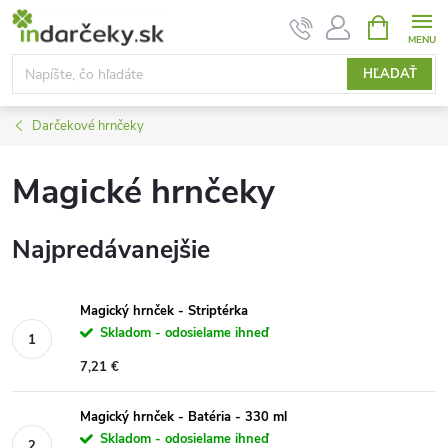
Prejsť
NÁKUPN
KOŠÍK
na
obsah
HĽADAŤ
Darčekové hrnčeky
Magické hrnčeky
Najpredávanejšie
Magický hrnček - Striptérka
Skladom - odosielame ihneď
7,21 €
Magický hrnček - Batéria - 330 ml
Skladom - odosielame ihneď