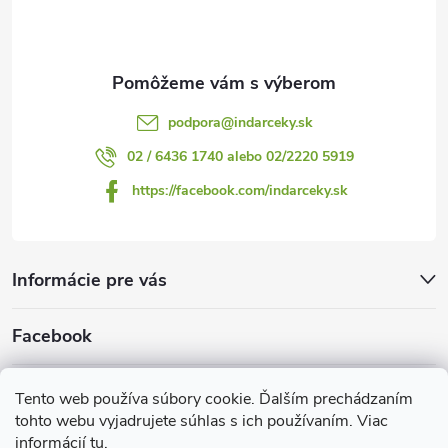
p
i
i
e
s
u
podpora
@
indarceky.sk
02 / 6436 1740 alebo 02/2220 5919
https://facebook.com/indarceky.sk
Informácie pre vás
Facebook
Prijímame online platby
Tento web používa súbory cookie. Ďalším prechádzaním
tohto webu vyjadrujete súhlas s ich používaním. Viac
informácií
tu
.