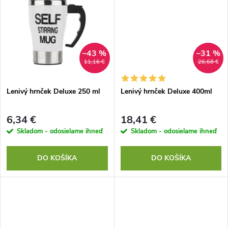
u
u
k
k
t
–43 %
–31 %
11,16 €
26,68 €
t
o
o
Lenivý hrnček Deluxe 250 ml
Lenivý hrnček Deluxe 400ml
v
v
6,34 €
18,41 €
Skladom - odosielame ihneď
Skladom - odosielame ihneď
DO KOŠÍKA
DO KOŠÍKA