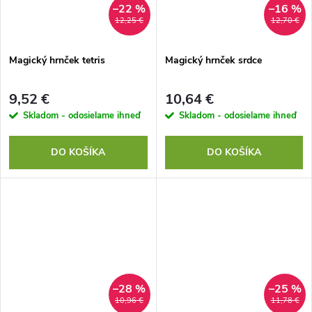
–22 %
–16 %
12,25 €
12,70 €
Magický hrnček tetris
Magický hrnček srdce
9,52 €
10,64 €
Skladom - odosielame ihneď
Skladom - odosielame ihneď
DO KOŠÍKA
DO KOŠÍKA
–28 %
–25 %
10,96 €
11,78 €