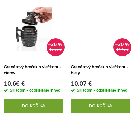
d
d
u
u
k
k
t
–36 %
–30 %
16,68 €
14,42 €
t
o
o
Granátový hrnček s viečkom -
Granátový hrnček s viečkom -
čierny
biely
v
v
10,66 €
10,07 €
Skladom - odosielame ihneď
Skladom - odosielame ihneď
DO KOŠÍKA
DO KOŠÍKA