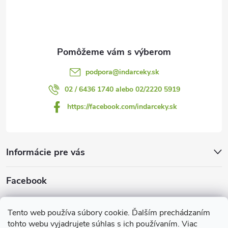
ý
i
p
e
i
s
podpora
@
indarceky.sk
u
02 / 6436 1740 alebo 02/2220 5919
https://facebook.com/indarceky.sk
Informácie pre vás
Facebook
Prijímame online platby
Tento web používa súbory cookie. Ďalším prechádzaním
tohto webu vyjadrujete súhlas s ich používaním. Viac