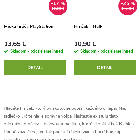
–17 %
–25 %
16,63 €
14,48 €
Miska hráča PlayStation
Hrnček - Hulk
13,65 €
10,90 €
Skladom - odosielame ihneď
Skladom - odosielame ihneď
DETAIL
DETAIL
O
v
Hľadáte hrnček, ktorý by skutočne potešil každého chlapa? Nie,
srdiečko určite nie je správna voľba. Našťastie existujú tieto
l
originálne hrnčeky s bojovou tematikou, ktoré si obľúbi každý chlap.
á
Ranná káva či čaj mu tak pochutí ďaleko viac a hneď bude aj
pondelkové ráno niekoľkonásobne lepšie.