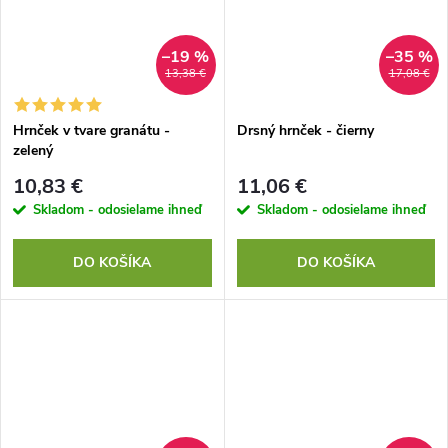
–19 %
–35 %
13,38 €
17,08 €
Hrnček v tvare granátu -
Drsný hrnček - čierny
zelený
10,83 €
11,06 €
Skladom - odosielame ihneď
Skladom - odosielame ihneď
DO KOŠÍKA
DO KOŠÍKA