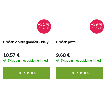
–31 %
–39 %
15,40 €
16,12 €
Hrnček v tvare granátu - biely
Hrnček pištoľ
10,57 €
9,68 €
Skladom - odosielame ihneď
Skladom - odosielame ihneď
DO KOŠÍKA
DO KOŠÍKA