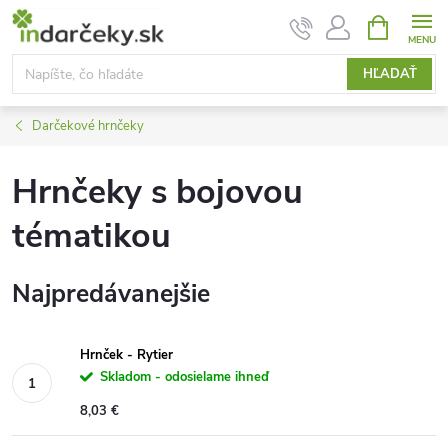
Prejsť
NÁKUPN
KOŠÍK
na
obsah
HĽADAŤ
Darčekové hrnčeky
Hrnčeky s bojovou
tématikou
Najpredávanejšie
Hrnček - Rytier
Skladom - odosielame ihneď
8,03 €