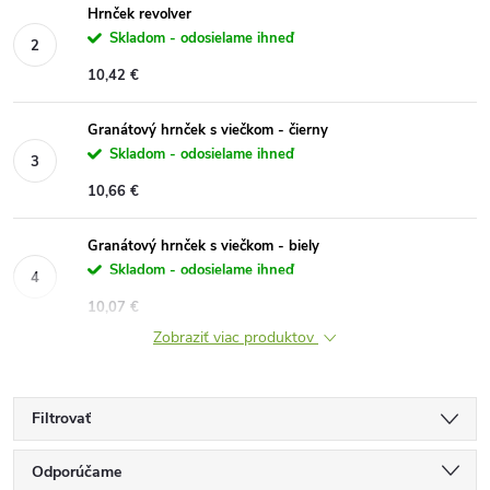
Hrnček revolver
Skladom - odosielame ihneď
10,42 €
Granátový hrnček s viečkom - čierny
Skladom - odosielame ihneď
10,66 €
Granátový hrnček s viečkom - biely
Skladom - odosielame ihneď
10,07 €
Zobraziť viac produktov
Filtrovať
R
Odporúčame