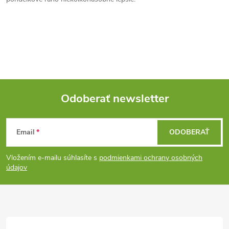
d
a
c
i
e
Odoberať newsletter
p
Z
r
Email
ODOBERAŤ
á
v
Vložením e-mailu súhlasíte s
podmienkami ochrany osobných
p
údajov
k
ä
y
v
t