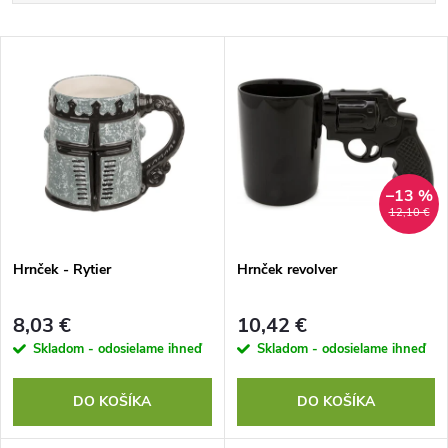
a
Najlacnejšie
V
Najdrahšie
d
ý
Najpredávanejšie
e
p
Abecedne
n
i
–13 %
12,10 €
i
s
e
Hrnček - Rytier
Hrnček revolver
p
p
8,03 €
10,42 €
r
Skladom - odosielame ihneď
Skladom - odosielame ihneď
r
o
DO KOŠÍKA
DO KOŠÍKA
o