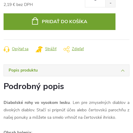
2,19 € bez DPH
Jednotková
cena:
PRIDAŤ DO KOŠÍKA
Opýtať sa
Strážiť
Zdieľať
Popis produktu
Podrobný popis
Diabolské rohy vo vysokom lesku
. Len pre zmyselných diablov a
divokých diablov. Stačí si pripnúť účes alebo čertovskú parochňu z
našej ponuky a môžete sa smelo vrhnúť na čertovské ihrisko.
Obsah balenia: