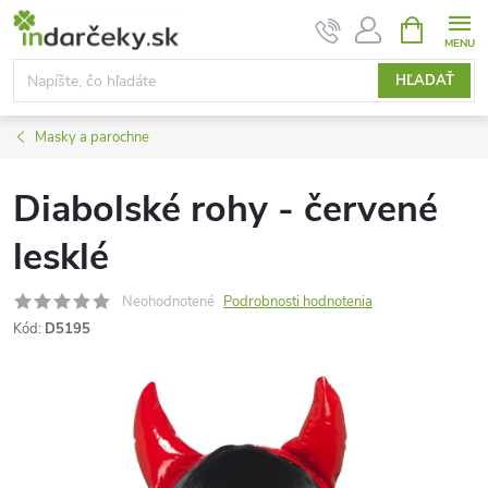
Prejsť
NÁKUPN
KOŠÍK
na
obsah
HĽADAŤ
Masky a parochne
Diabolské rohy - červené
lesklé
Neohodnotené
Podrobnosti hodnotenia
Kód:
D5195