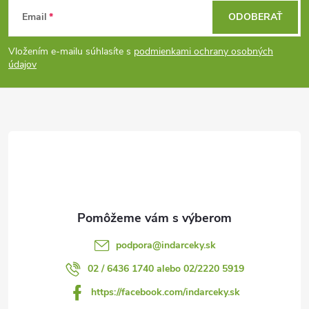
Z
Email
ODOBERAŤ
á
Vložením e-mailu súhlasíte s
podmienkami ochrany osobných
p
údajov
ä
t
i
e
podpora
@
indarceky.sk
02 / 6436 1740 alebo 02/2220 5919
https://facebook.com/indarceky.sk