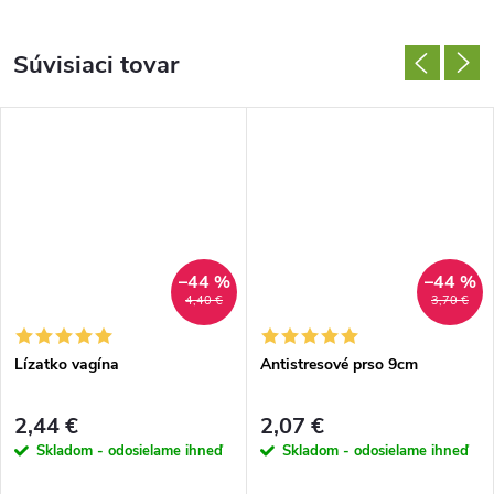
Súvisiaci tovar
–44 %
–44 %
4,40 €
3,70 €
Lízatko vagína
Antistresové prso 9cm
2,44 €
2,07 €
Skladom - odosielame ihneď
Skladom - odosielame ihneď