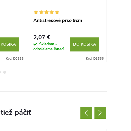
Antistresové prso 9cm
Dáždnik
2,07 €
1,65 €
Skladom -
Sklad
 KOŠÍKA
DO KOŠÍKA
odosielame ihneď
odosielam
Kód:
D0938
Kód:
D1566