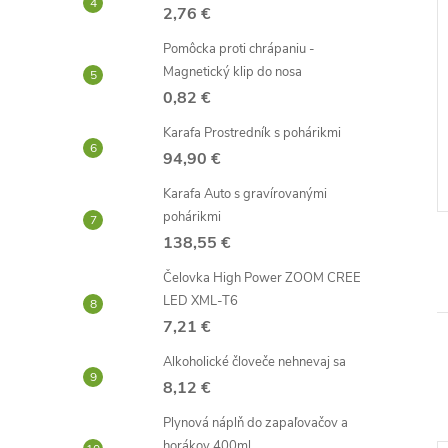
2,76 €
Pomôcka proti chrápaniu -
lohy sexu
Hodinky s vodotryskom
Magnetický klip do nosa
0,82 €
2,87 €
Karafa Prostredník s pohárikmi
Skladom -
DO KOŠÍKA
DO KOŠÍKA
94,90 €
neď
odosielame ihneď
Karafa Auto s gravírovanými
Kód:
D2716
Kód:
D2781
pohárikmi
138,55 €
Čelovka High Power ZOOM CREE
LED XML-T6
7,21 €
Alkoholické človeče nehnevaj sa
8,12 €
Plynová náplň do zapaľovačov a
horákov 400ml