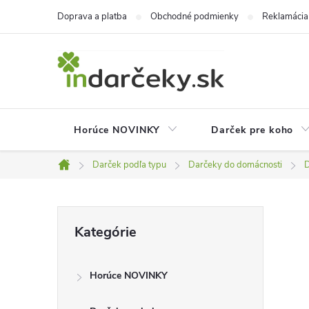
Prejsť
Doprava a platba
Obchodné podmienky
Reklamácia
na
obsah
Horúce NOVINKY
Darček pre koho
Darček podľa typu
Darčeky do domácnosti
D
Domov
B
Preskočiť
Kategórie
kategórie
o
Horúce NOVINKY
č