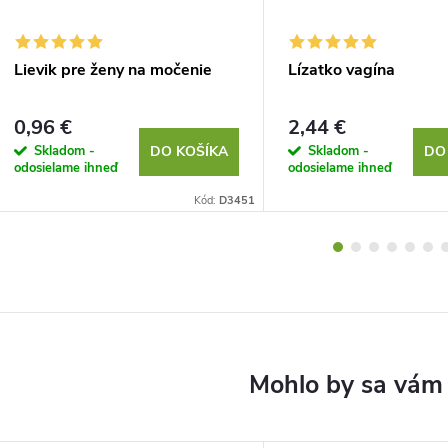
Lievik pre ženy na močenie
Lízatko vagína
0,96 €
2,44 €
Skladom -
Skladom -
DO KOŠÍKA
DO
odosielame ihneď
odosielame ihneď
Kód:
D3451