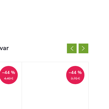
ovar
–44 %
–44 %
4,40 €
3,70 €