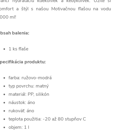
ľahčí hydratáciu kdekoľvek a kedykoľvek. Užite si
omfort a štýl s našou Motivačnou fľašou na vodu
000 ml!
bsah balenia:
1 ks fľaše
pecifikácia produktu:
farba: ružovo-modrá
typ povrchu: matný
materiál: PP, silikón
náustok: áno
rukoväť: áno
teplota použitia: -20 až 80 stupňov C
objem: 1 l