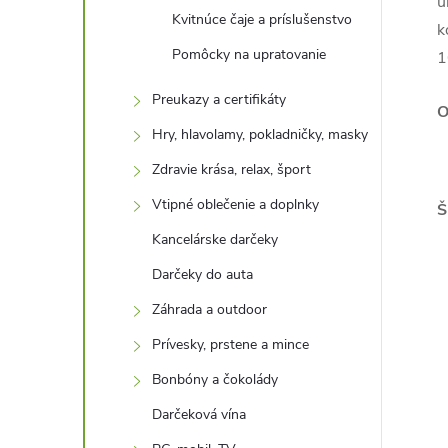
u
Kvitnúce čaje a príslušenstvo
k
Pomôcky na upratovanie
1
Preukazy a certifikáty
O
Hry, hlavolamy, pokladničky, masky
Zdravie krása, relax, šport
Vtipné oblečenie a doplnky
Š
Kancelárske darčeky
Darčeky do auta
Záhrada a outdoor
Prívesky, prstene a mince
Bonbóny a čokolády
Darčeková vína