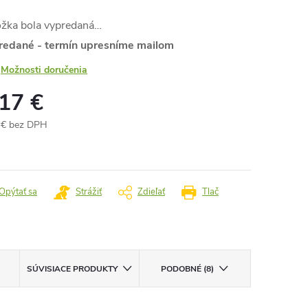
ožka bola vypredaná…
redané - termín upresníme mailom
Možnosti doručenia
,17 €
 € bez DPH
otková
:
Opýtať sa
Strážiť
Zdieľať
Tlač
SÚVISIACE PRODUKTY
PODOBNÉ (8)