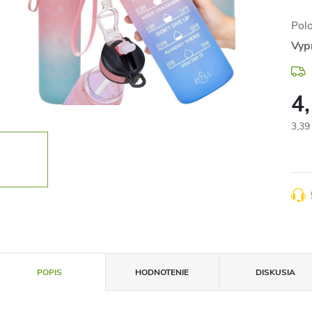
Pol
Vyp
4
3,39
Jedn
cena
POPIS
HODNOTENIE
DISKUSIA