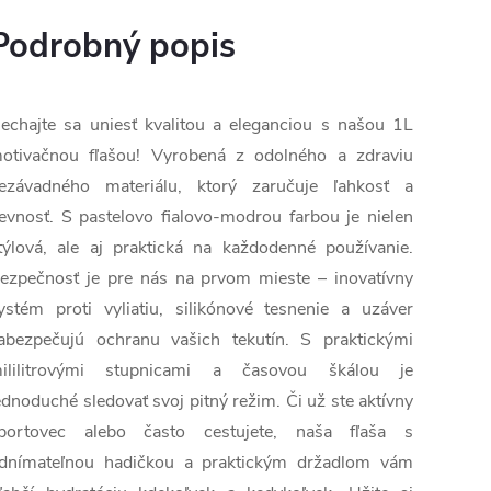
Podrobný popis
echajte sa uniesť kvalitou a eleganciou s našou 1L
otivačnou fľašou! Vyrobená z odolného a zdraviu
ezávadného materiálu, ktorý zaručuje ľahkosť a
evnosť. S pastelovo fialovo-modrou farbou je nielen
týlová, ale aj praktická na každodenné používanie.
ezpečnosť je pre nás na prvom mieste – inovatívny
ystém proti vyliatiu, silikónové tesnenie a uzáver
abezpečujú ochranu vašich tekutín. S praktickými
ililitrovými stupnicami a časovou škálou je
ednoduché sledovať svoj pitný režim. Či už ste aktívny
portovec alebo často cestujete, naša fľaša s
dnímateľnou hadičkou a praktickým držadlom vám