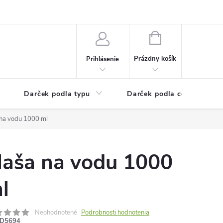
Kontaktné informácie
Veľkoobchodný program
NÁKUPNÝ
KOŠÍK
Prázdny košík
Prihlásenie
Darček podľa typu
Darček podľa ceny
 na vodu 1000 ml
laša na vodu 1000
l
Neohodnotené
Podrobnosti hodnotenia
D5694