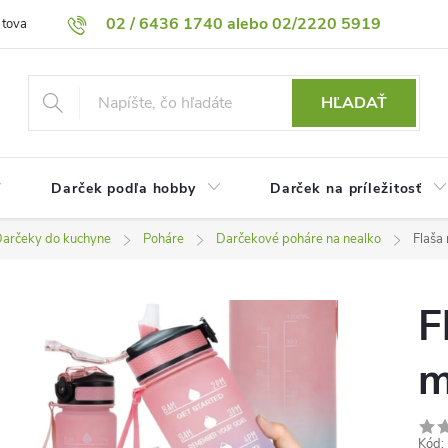
02 / 6436 1740 alebo 02/2220 5919
 tovaru
Vrátenie tovaru
Podmienky ochrany osobných údajov
HĽADAŤ
Darček podľa hobby
Darček na príležitosť
arčeky do kuchyne
Poháre
Darčekové poháre na nealko
Flaša
F
m
Kód: