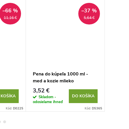
–66 %
–37 %
11,16 €
5,64 €
Pena do kúpeľa 1000 ml -
Kozmeti
med a kozie mlieko
sprchov
šampón 
3,52 €
7,08 €
 KOŠÍKA
DO KOŠÍKA
Skladom -
Sklad
odosielame ihneď
odosielam
Kód:
D0225
Kód:
D5365