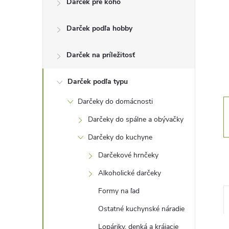
Darček pre koho
n
Darček podľa hobby
ý
p
Darček na príležitosť
a
Darček podľa typu
Darčeky do domácnosti
n
Darčeky do spálne a obývačky
e
Darčeky do kuchyne
Darčekové hrnčeky
l
Alkoholické darčeky
Formy na ľad
Ostatné kuchynské náradie
Lopáriky, denká a krájacie