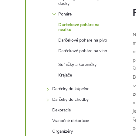
dosky
Poháre
Darčekové poháre na
nealko
N
Darčekové poháre na pivo
m
Darčekové poháre na víno
n
p
Soľničky a koreničky
š
Krájače
B
s
Darčeky do kúpeľne
z
Darčeky do chodby
m
Dekorácie
j
š
Vianočné dekorácie
o
Organizéry