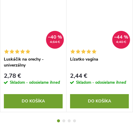
–40 %
–44 %
4,64 €
4,40 €
Luskáčik na orechy -
Lízatko vagína
univerzálny
2,78 €
2,44 €
Skladom - odosielame ihneď
Skladom - odosielame ihneď
DO KOŠÍKA
DO KOŠÍKA