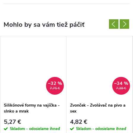
–32 %
–34 %
7,75 €
7,38 €
Silikónové formy na vajíčka -
Zvonček - Zvolávač na pivo a
slnko a mrak
sex
5,27 €
4,82 €
Skladom - odosielame ihneď
Skladom - odosielame ihneď