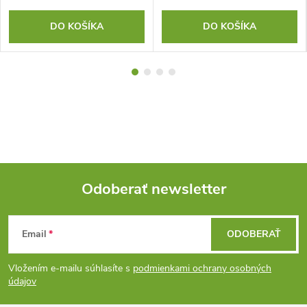
DO KOŠÍKA
DO KOŠÍKA
Odoberať newsletter
Z
Email
ODOBERAŤ
á
Vložením e-mailu súhlasíte s
podmienkami ochrany osobných
p
údajov