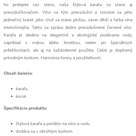
ho prelejete cez stenu, naša štýlová karafa sa stane aj
prevzdušňovačom.
Víno sa tým prevzdušní a rozvinie sa jeho
jedinečný buket, jeho chuť sa stane plnšou, záver dlhší a farba vína
intenzívnejšia.
Takto sa správa dobre prevzdušnené červené víno.
Karafa je ideálna na elegantné a ekologické podávanie vody,
napríklad s mätou alebo limetkou, nielen pri špeciálnych
príležitostiach, ale aj na každodenné použitie.
Celok je doplnený
prírodným korkom.
Harmónia formy a použiteľnosti.
Obsah balenia:
karafa,
korok
Špecifikácie produktu:
štýlová karafa a perlátor na víno a vodu
dodáva sa s okrúhlym korkom