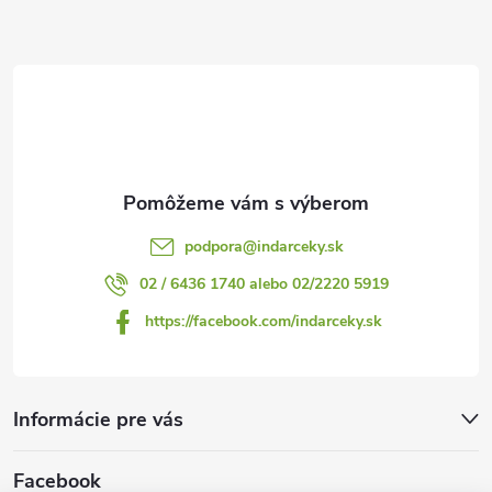
ä
t
i
e
podpora
@
indarceky.sk
02 / 6436 1740 alebo 02/2220 5919
https://facebook.com/indarceky.sk
Informácie pre vás
Facebook