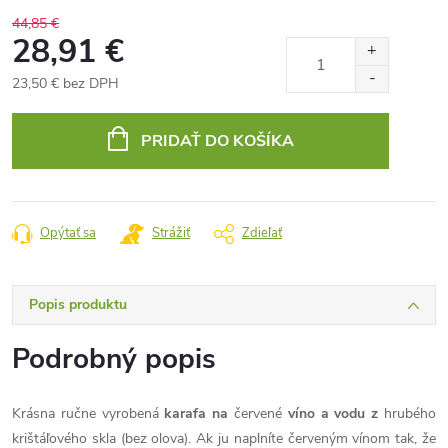
44,85 €
28,91 €
23,50 € bez DPH
Jednotková
cena:
PRIDAŤ DO KOŠÍKA
Opýtať sa
Strážiť
Zdieľať
Popis produktu
Podrobný popis
Krásna ručne vyrobená
karafa na
červené
víno a vodu
z
hrubého
krištáľového skla (bez olova).
Ak ju naplníte červeným vínom tak, že