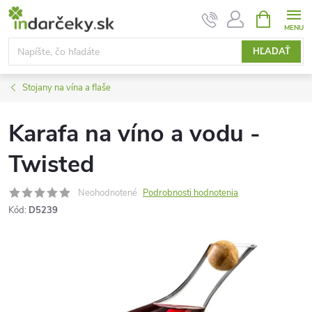
Prejsť
NÁKUPN
KOŠÍK
na
obsah
HĽADAŤ
Stojany na vína a flaše
Karafa na víno a vodu -
Twisted
Neohodnotené
Podrobnosti hodnotenia
Kód:
D5239