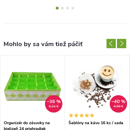
–36 %
–40 %
6,21 €
4,58 €
Organizér do zásuvky na
Šablóny na kávu 16 ks / sada
bielizeň 24 priehradiek