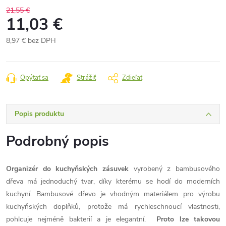
21,55 €
11,03 €
8,97 € bez DPH
Jednotková
cena:
Opýtať sa
Strážiť
Zdieľať
Popis produktu
Podrobný popis
Organizér do kuchyňských zásuvek
vyrobený z bambusového
dřeva má jednoduchý tvar, díky kterému se hodí do moderních
kuchyní. Bambusové dřevo je vhodným materiálem pro výrobu
kuchyňských doplňků, protože má rychleschnoucí vlastnosti,
pohlcuje nejméně bakterií a je elegantní.
Proto lze takovou