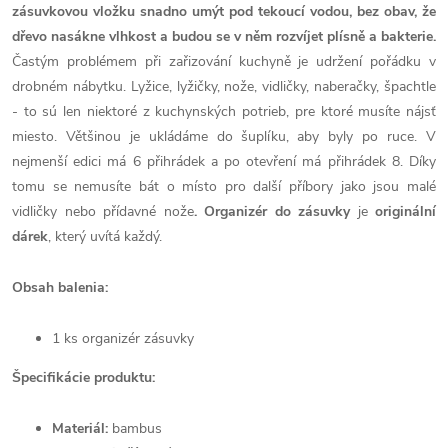
zásuvkovou vložku snadno umýt pod tekoucí vodou, bez obav, že
dřevo nasákne vlhkost a budou se v něm rozvíjet plísně a bakterie.
Častým problémem při zařizování kuchyně je udržení pořádku v
drobném nábytku. Lyžice, lyžičky, nože, vidličky, naberačky, špachtle
- to sú len niektoré z kuchynských potrieb, pre ktoré musíte nájsť
miesto. Většinou je ukládáme do šuplíku, aby byly po ruce.
V
nejmenší edici má 6 přihrádek a po otevření má přihrádek 8. Díky
tomu se nemusíte bát o místo pro další příbory jako jsou malé
vidličky nebo přídavné nože
.
Organizér do zásuvky
je
originální
dárek
, který uvítá každý.
Obsah balenia:
1 ks organizér zásuvky
Špecifikácie produktu:
Materiál:
bambus