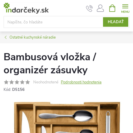
Prejsť
NÁKUPN
KOŠÍK
na
obsah
HĽADAŤ
Ostatné kuchynské náradie
Bambusová vložka /
organizér zásuvky
Neohodnotené
Podrobnosti hodnotenia
Kód:
D5156