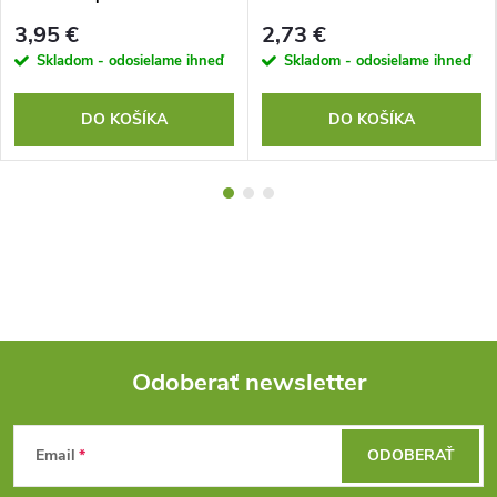
3,95 €
2,73 €
Skladom - odosielame ihneď
Skladom - odosielame ihneď
DO KOŠÍKA
DO KOŠÍKA
Odoberať newsletter
Z
Email
ODOBERAŤ
á