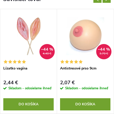
–44 %
–44 %
4,40 €
3,70 €
Lízatko vagína
Antistresové prso 9cm
2,44 €
2,07 €
Skladom - odosielame ihneď
Skladom - odosielame ihneď
DO KOŠÍKA
DO KOŠÍKA