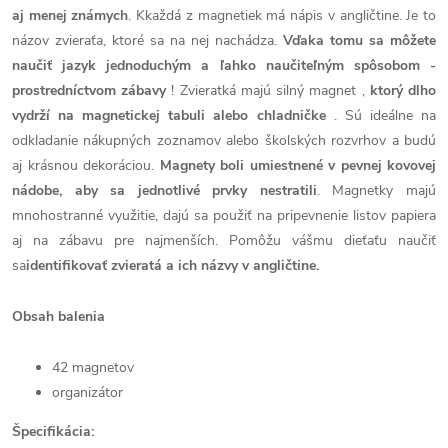
aj menej známych
.
K
každá z magnetiek má nápis v angličtine.
Je to
názov zvieraťa, ktoré sa na nej nachádza.
Vďaka tomu sa môžete
naučiť jazyk jednoduchým a ľahko naučiteľným spôsobom -
prostredníctvom zábavy
!
Zvieratká majú silný magnet
,
ktorý dlho
vydrží na magnetickej tabuli alebo chladničke
.
Sú ideálne na
odkladanie nákupných zoznamov alebo školských rozvrhov a budú
aj krásnou dekoráciou.
Magnety boli umiestnené v pevnej kovovej
nádobe, aby sa jednotlivé prvky nestratili
.
Magnetky majú
mnohostranné využitie, dajú sa použiť na pripevnenie listov papiera
aj na zábavu pre najmenších.
Pomôžu vášmu dieťaťu naučiť
sa
identifikovať zvieratá a ich názvy v angličtine.
Obsah balenia
42 magnetov
organizátor
Špecifikácia: