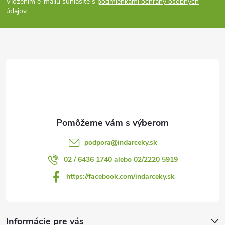
Vložením e-mailu súhlasíte s
podmienkami ochrany osobných
p
údajov
ä
t
i
e
podpora
@
indarceky.sk
02 / 6436 1740 alebo 02/2220 5919
https://facebook.com/indarceky.sk
Informácie pre vás