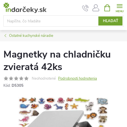
Prejsť
NÁKUPN
KOŠÍK
na
obsah
HĽADAŤ
Ostatné kuchynské náradie
Magnetky na chladničku
zvieratá 42ks
Neohodnotené
Podrobnosti hodnotenia
Kód:
D5305