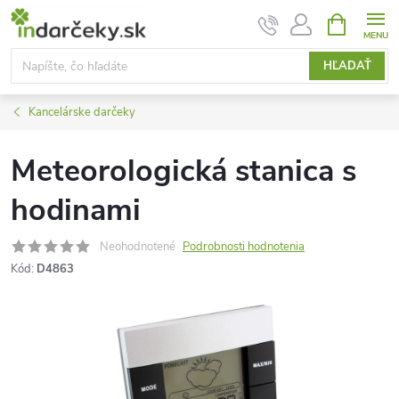
Prejsť
NÁKUPN
KOŠÍK
na
obsah
HĽADAŤ
Kancelárske darčeky
Meteorologická stanica s
hodinami
Neohodnotené
Podrobnosti hodnotenia
Kód:
D4863