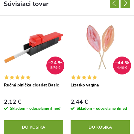
Súvisiaci tovar
–24 %
–44 %
2,79 €
4,40 €
Ručná plnička cigariet Basic
Lízatko vagína
2,12 €
2,44 €
Skladom - odosielame ihneď
Skladom - odosielame ihneď
DO KOŠÍKA
DO KOŠÍKA