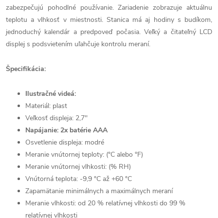
zabezpečujú pohodlné používanie.
Zariadenie zobrazuje aktuálnu
teplotu a vlhkosť v miestnosti.
Stanica má aj hodiny s budíkom,
jednoduchý kalendár a predpoveď počasia.
Veľký a čitateľný LCD
displej s podsvietením uľahčuje kontrolu meraní.
Špecifikácia:
Ilustračné videá:
Materiál: plast
Veľkosť displeja: 2,7''
Napájanie: 2x batérie AAA
Osvetlenie displeja: modré
Meranie vnútornej teploty: (°C alebo °F)
Meranie vnútornej vlhkosti: (% RH)
Vnútorná teplota: -9,9 °C až +60 °C
Zapamätanie minimálnych a maximálnych meraní
Meranie vlhkosti: od 20 % relatívnej vlhkosti do 99 %
relatívnej vlhkosti