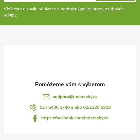
á
Vložením e-mailu súhlasíte s
podmienkami ochrany osobných
p
údajov
ä
t
i
e
podpora
@
indarceky.sk
02 / 6436 1740 alebo 02/2220 5919
https://facebook.com/indarceky.sk