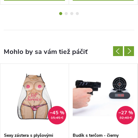
–45 %
–27 %
15,45 €
32,40 €
Sexy zástera s plyšovými
Budík s terčom - čierny